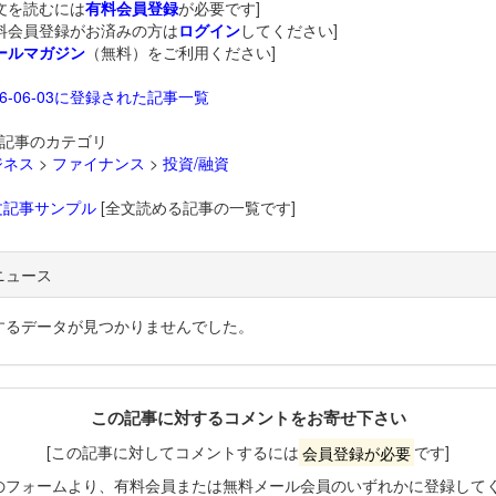
文を読むには
有料会員登録
が必要です]
料会員登録がお済みの方は
ログイン
してください]
ールマガジン
（無料）をご利用ください]
26-06-03に登録された記事一覧
記事のカテゴリ
ジネス
>
ファイナンス
>
投資/融資
文記事サンプル
[全文読める記事の一覧です]
ニュース
するデータが見つかりませんでした。
この記事に対するコメントをお寄せ下さい
[この記事に対してコメントするには
会員登録が必要
です]
のフォームより、有料会員または無料メール会員のいずれかに登録して