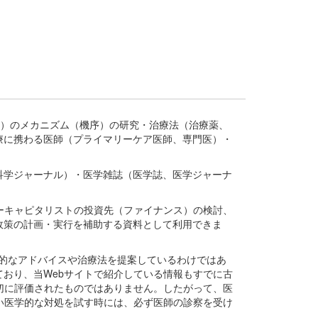
疾患、疾病）のメカニズム（機序）の研究・治療法（治療薬、
療に携わる医師（プライマリーケア医師、専門医）・
。
科学ジャーナル）・医学雑誌（医学誌、医学ジャーナ
ーキャピタリストの投資先（ファイナンス）の検討、
政策の計画・実行を補助する資料として利用できま
医学的なアドバイスや治療法を提案しているわけではあ
おり、当Webサイトで紹介している情報もすでに古
切に評価されたものではありません。したがって、医
い医学的な対処を試す時には、必ず医師の診察を受け