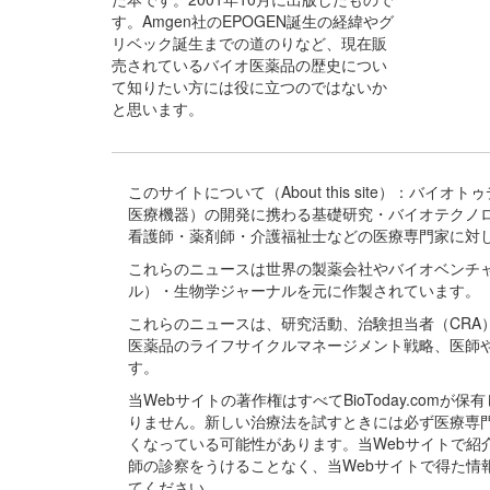
す。Amgen社のEPOGEN誕生の経緯やグ
リベック誕生までの道のりなど、現在販
売されているバイオ医薬品の歴史につい
て知りたい方には役に立つのではないか
と思います。
このサイトについて（About this site）：
医療機器）の開発に携わる基礎研究・バイオテクノ
看護師・薬剤師・介護福祉士などの医療専門家に対
これらのニュースは世界の製薬会社やバイオベンチ
ル）・生物学ジャーナルを元に作製されています。
これらのニュースは、研究活動、治験担当者（CR
医薬品のライフサイクルマネージメント戦略、医師
す。
当Webサイトの著作権はすべてBioToday.c
りません。新しい治療法を試すときには必ず医療専
くなっている可能性があります。当Webサイトで
師の診察をうけることなく、当Webサイトで得た
てください。