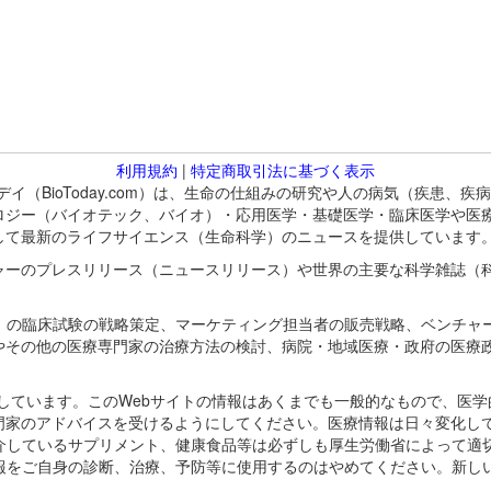
利用規約
|
特定商取引法に基づく表示
バイオトゥデイ（BioToday.com）は、生命の仕組みの研究や人の病気（
ロジー（バイオテック、バイオ）・応用医学・基礎医学・臨床医学や医
して最新のライフサイエンス（生命科学）のニュースを提供しています
ャーのプレスリリース（ニュースリリース）や世界の主要な科学雑誌（
A）の臨床試験の戦略策定、マーケティング担当者の販売戦略、ベンチャ
やその他の医療専門家の治療方法の検討、病院・地域医療・政府の医療
omが保有しています。このWebサイトの情報はあくまでも一般的なもので、
門家のアドバイスを受けるようにしてください。医療情報は日々変化して
紹介しているサプリメント、健康食品等は必ずしも厚生労働省によって適
情報をご自身の診断、治療、予防等に使用するのはやめてください。新し