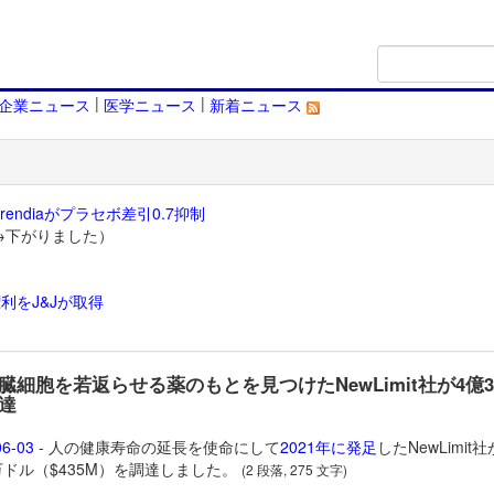
|
|
企業ニュース
医学ニュース
新着ニュース
endiaがプラセボ差引0.7抑制
→下がりました）
利をJ&Jが取得
）
臓細胞を若返らせる薬のもとを見つけたNewLimit社が4億3
達
06-03
- 人の健康寿命の延長を使命にして
2021年に発足
したNewLimit
0万ドル（$435M）を調達しました。
(2 段落, 275 文字)