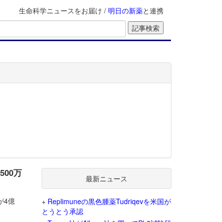
生命科学ニュースをお届け /
明日の新薬
と連携
500万
最新ニュース
社が4億
+
Replimuneの黒色腫薬Tudriqevを米国が
とうとう承認