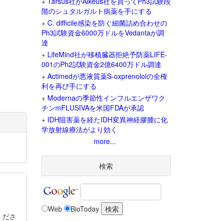
+
Tarsus社がAlkeus社を買ってPh3試験段
階のシュタルガルト病薬を手にする
+
C. difficile感染を防ぐ細菌詰め合わせの
Ph3試験資金6000万ドルをVedantaが調
達
+
LifeMind社が移植臓器拒絶予防薬LIFE-
001のPh2試験資金2億6400万ドル調達
+
Actimedが悪液質薬S-oxprenololの全権
利を再び手にする
+
Modernaの季節性インフルエンザワク
チンmFLUSIVAを米国FDAが承認
+
IDH阻害薬を経たIDH変異神経膠腫に化
学放射線療法がより効く
more...
検索
Web
BioToday
くださ