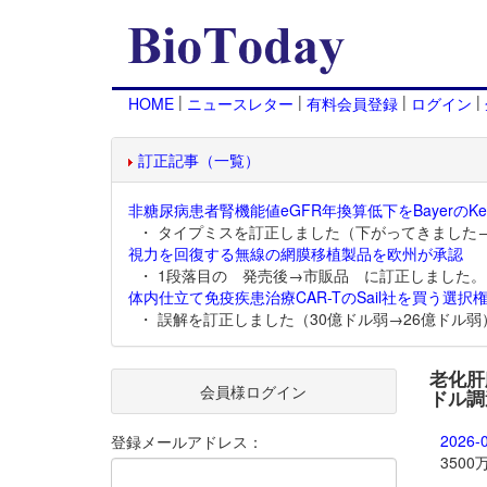
|
|
|
|
HOME
ニュースレター
有料会員登録
ログイン
訂正記事（一覧）
非糖尿病患者腎機能値eGFR年換算低下をBayerのKer
・ タイプミスを訂正しました（下がってきました
視力を回復する無線の網膜移植製品を欧州が承認
・ 1段落目の 発売後→市販品 に訂正しました。
体内仕立て免疫疾患治療CAR-TのSail社を買う選択権
・ 誤解を訂正しました（30億ドル弱→26億ドル弱
老化肝
会員様ログイン
ドル調
2026-
登録メールアドレス：
350