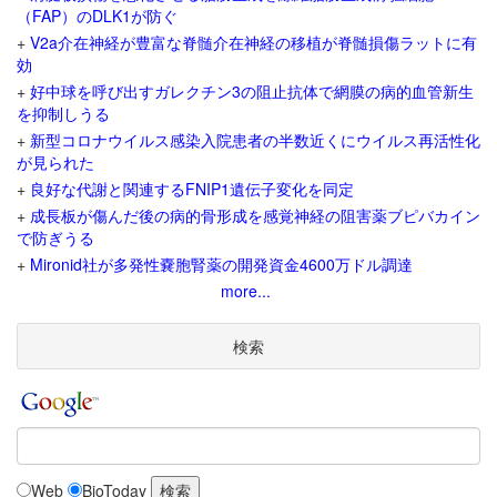
（FAP）のDLK1が防ぐ
+
V2a介在神経が豊富な脊髄介在神経の移植が脊髄損傷ラットに有
効
+
好中球を呼び出すガレクチン3の阻止抗体で網膜の病的血管新生
を抑制しうる
+
新型コロナウイルス感染入院患者の半数近くにウイルス再活性化
が見られた
+
良好な代謝と関連するFNIP1遺伝子変化を同定
+
成長板が傷んだ後の病的骨形成を感覚神経の阻害薬ブピバカイン
で防ぎうる
+
Mironid社が多発性嚢胞腎薬の開発資金4600万ドル調達
more...
検索
Web
BioToday