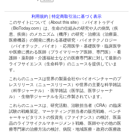
利用規約
|
特定商取引法に基づく表示
このサイトについて（About this site）：バイオトゥデイ
（BioToday.com）は、生命の仕組みの研究や人の病気（疾
患、疾病）のメカニズム（機序）の研究・治療法（治療薬、
医療機器）の開発に携わる基礎研究・バイオテクノロジー
（バイオテック、バイオ）・応用医学・基礎医学・臨床医学
や医療に携わる医師（プライマリーケア医師、専門医）・看
護師・薬剤師・介護福祉士などの医療専門家に対して最新の
ライフサイエンス（生命科学）のニュースを提供していま
す。
これらのニュースは世界の製薬会社やバイオベンチャーのプ
レスリリース（ニュースリリース）や世界の主要な科学雑誌
（科学ジャーナル）・医学雑誌（医学誌、医学ジャーナ
ル）・生物学ジャーナルを元に作製されています。
これらのニュースは、研究活動、治験担当者（CRA）の臨床
試験の戦略策定、マーケティング担当者の販売戦略、ベンチ
ャーキャピタリストの投資先（ファイナンス）の検討、医薬
品のライフサイクルマネージメント戦略、医師やその他の医
療専門家の治療方法の検討、病院・地域医療・政府の医療政