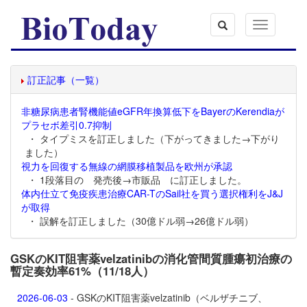
Toggle
navigation
訂正記事（一覧）
非糖尿病患者腎機能値eGFR年換算低下をBayerのKerendiaが
プラセボ差引0.7抑制
・ タイプミスを訂正しました（下がってきました→下がり
ました）
視力を回復する無線の網膜移植製品を欧州が承認
・ 1段落目の 発売後→市販品 に訂正しました。
体内仕立て免疫疾患治療CAR-TのSail社を買う選択権利をJ&J
が取得
・ 誤解を訂正しました（30億ドル弱→26億ドル弱）
GSKのKIT阻害薬velzatinibの消化管間質腫瘍初治療の
暫定奏効率61%（11/18人）
2026-06-03
- GSKのKIT阻害薬
velzatinib（ベルザチニブ、