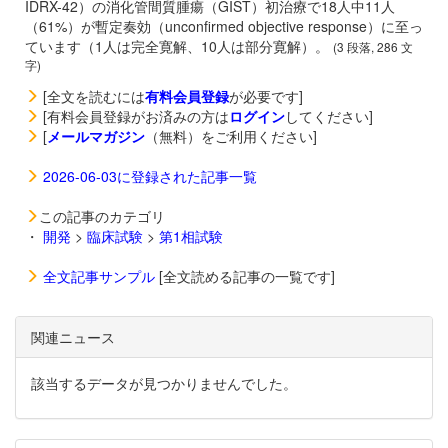
IDRX-42）の消化管間質腫瘍（GIST）初治療で18人中11人
（61%）が暫定奏効（unconfirmed objective response）に至っ
ています（1人は完全寛解、10人は部分寛解）。
(3 段落, 286 文
字)
[全文を読むには
有料会員登録
が必要です]
[有料会員登録がお済みの方は
ログイン
してください]
[
メールマガジン
（無料）をご利用ください]
2026-06-03に登録された記事一覧
この記事のカテゴリ
・
開発
>
臨床試験
>
第1相試験
全文記事サンプル
[全文読める記事の一覧です]
関連ニュース
該当するデータが見つかりませんでした。