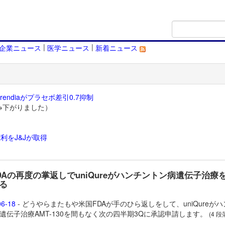
|
|
企業ニュース
医学ニュース
新着ニュース
endiaがプラセボ差引0.7抑制
→下がりました）
利をJ&Jが取得
）
DAの再度の掌返しでuniQureがハンチントン病遺伝子治療
る
06-18
- どうやらまたもや米国FDAが手のひら返しをして、uniQureが
遺伝子治療
AMT-130を間もなく次の四半期3Qに承認申請します。
(4 段落