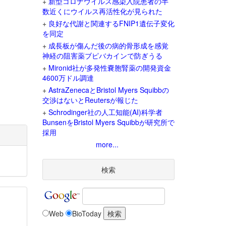
+
新型コロナウイルス感染入院患者の半
数近くにウイルス再活性化が見られた
+
良好な代謝と関連するFNIP1遺伝子変化
を同定
+
成長板が傷んだ後の病的骨形成を感覚
神経の阻害薬ブピバカインで防ぎうる
+
Mironid社が多発性嚢胞腎薬の開発資金
4600万ドル調達
+
AstraZenecaとBristol Myers Squibbの
交渉はないとReutersが報じた
+
Schrodinger社の人工知能(AI)科学者
BunsenをBristol Myers Squibbが研究所で
採用
more...
検索
Web
BioToday