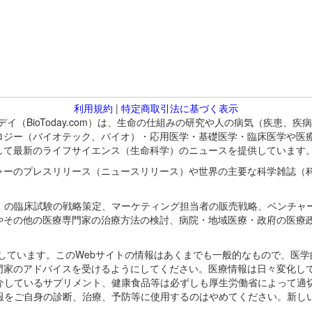
利用規約
|
特定商取引法に基づく表示
バイオトゥデイ（BioToday.com）は、生命の仕組みの研究や人の病気（
ロジー（バイオテック、バイオ）・応用医学・基礎医学・臨床医学や医
して最新のライフサイエンス（生命科学）のニュースを提供しています
ャーのプレスリリース（ニュースリリース）や世界の主要な科学雑誌（
A）の臨床試験の戦略策定、マーケティング担当者の販売戦略、ベンチャ
やその他の医療専門家の治療方法の検討、病院・地域医療・政府の医療
omが保有しています。このWebサイトの情報はあくまでも一般的なもので、
門家のアドバイスを受けるようにしてください。医療情報は日々変化して
紹介しているサプリメント、健康食品等は必ずしも厚生労働省によって適
情報をご自身の診断、治療、予防等に使用するのはやめてください。新し