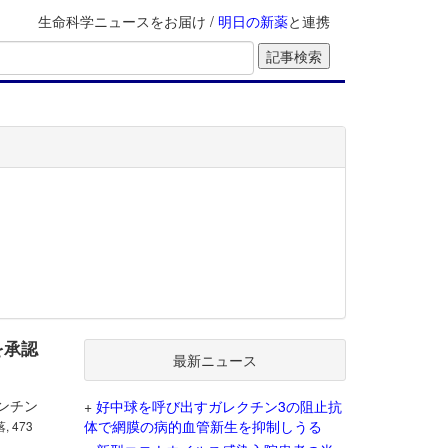
生命科学ニュースをお届け /
明日の新薬
と連携
を承認
最新ニュース
ハンチン
+
好中球を呼び出すガレクチン3の阻止抗
体で網膜の病的血管新生を抑制しうる
, 473