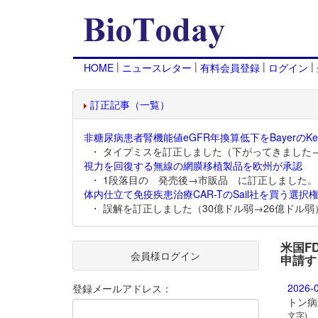
|
|
|
|
HOME
ニュースレター
有料会員登録
ログイン
訂正記事（一覧）
非糖尿病患者腎機能値eGFR年換算低下をBayerのKer
・ タイプミスを訂正しました（下がってきました
視力を回復する無線の網膜移植製品を欧州が承認
・ 1段落目の 発売後→市販品 に訂正しました。
体内仕立て免疫疾患治療CAR-TのSail社を買う選択権
・ 誤解を訂正しました（30億ドル弱→26億ドル弱
米国F
会員様ログイン
申請す
2026-
登録メールアドレス：
トン病
文字)