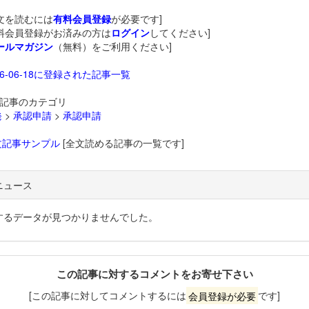
文を読むには
有料会員登録
が必要です]
料会員登録がお済みの方は
ログイン
してください]
ールマガジン
（無料）をご利用ください]
26-06-18に登録された記事一覧
記事のカテゴリ
発
>
承認申請
>
承認申請
文記事サンプル
[全文読める記事の一覧です]
ニュース
するデータが見つかりませんでした。
この記事に対するコメントをお寄せ下さい
[この記事に対してコメントするには
会員登録が必要
です]