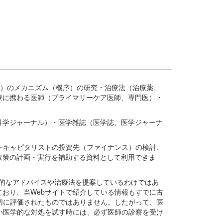
疾患、疾病）のメカニズム（機序）の研究・治療法（治療薬、
療に携わる医師（プライマリーケア医師、専門医）・
。
科学ジャーナル）・医学雑誌（医学誌、医学ジャーナ
ーキャピタリストの投資先（ファイナンス）の検討、
政策の計画・実行を補助する資料として利用できま
医学的なアドバイスや治療法を提案しているわけではあ
おり、当Webサイトで紹介している情報もすでに古
切に評価されたものではありません。したがって、医
い医学的な対処を試す時には、必ず医師の診察を受け