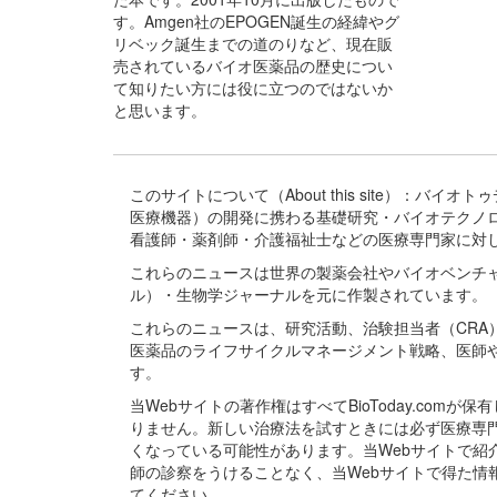
す。Amgen社のEPOGEN誕生の経緯やグ
リベック誕生までの道のりなど、現在販
売されているバイオ医薬品の歴史につい
て知りたい方には役に立つのではないか
と思います。
このサイトについて（About this site）：
医療機器）の開発に携わる基礎研究・バイオテクノ
看護師・薬剤師・介護福祉士などの医療専門家に対
これらのニュースは世界の製薬会社やバイオベンチ
ル）・生物学ジャーナルを元に作製されています。
これらのニュースは、研究活動、治験担当者（CR
医薬品のライフサイクルマネージメント戦略、医師
す。
当Webサイトの著作権はすべてBioToday.c
りません。新しい治療法を試すときには必ず医療専
くなっている可能性があります。当Webサイトで
師の診察をうけることなく、当Webサイトで得た
てください。