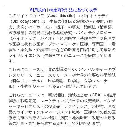
利用規約
|
特定商取引法に基づく表示
このサイトについて（About this site）：バイオトゥデイ
（BioToday.com）は、生命の仕組みの研究や人の病気（疾
患、疾病）のメカニズム（機序）の研究・治療法（治療薬、
医療機器）の開発に携わる基礎研究・バイオテクノロジー
（バイオテック、バイオ）・応用医学・基礎医学・臨床医学
や医療に携わる医師（プライマリーケア医師、専門医）・看
護師・薬剤師・介護福祉士などの医療専門家に対して最新の
ライフサイエンス（生命科学）のニュースを提供していま
す。
これらのニュースは世界の製薬会社やバイオベンチャーのプ
レスリリース（ニュースリリース）や世界の主要な科学雑誌
（科学ジャーナル）・医学雑誌（医学誌、医学ジャーナ
ル）・生物学ジャーナルを元に作製されています。
これらのニュースは、研究活動、治験担当者（CRA）の臨床
試験の戦略策定、マーケティング担当者の販売戦略、ベンチ
ャーキャピタリストの投資先（ファイナンス）の検討、医薬
品のライフサイクルマネージメント戦略、医師やその他の医
療専門家の治療方法の検討、病院・地域医療・政府の医療政
策の計画・実行を補助する資料として利用できます。