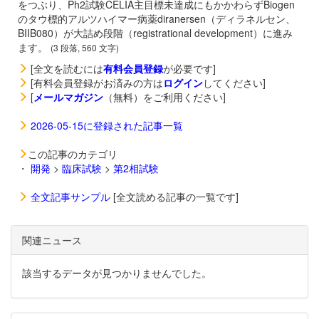
をつぶり、Ph2試験CELIA主目標未達成にもかかわらずBiogen
のタウ標的アルツハイマー病薬
diranersen（ディラネルセン、
BIIB080）が大詰め段階（registrational development）に進み
ます。
(3 段落, 560 文字)
[全文を読むには
有料会員登録
が必要です]
[有料会員登録がお済みの方は
ログイン
してください]
[
メールマガジン
（無料）をご利用ください]
2026-05-15に登録された記事一覧
この記事のカテゴリ
・
開発
>
臨床試験
>
第2相試験
全文記事サンプル
[全文読める記事の一覧です]
関連ニュース
該当するデータが見つかりませんでした。