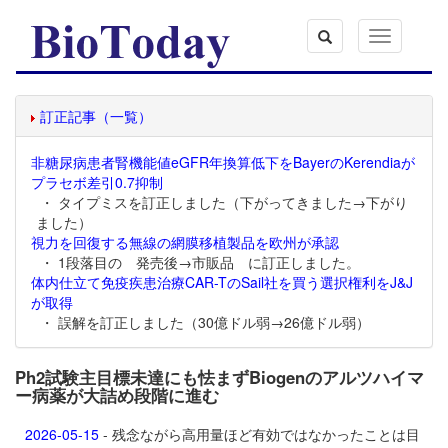
Toggle
navigation
訂正記事（一覧）
非糖尿病患者腎機能値eGFR年換算低下をBayerのKerendiaが
プラセボ差引0.7抑制
・ タイプミスを訂正しました（下がってきました→下がり
ました）
視力を回復する無線の網膜移植製品を欧州が承認
・ 1段落目の 発売後→市販品 に訂正しました。
体内仕立て免疫疾患治療CAR-TのSail社を買う選択権利をJ&J
が取得
・ 誤解を訂正しました（30億ドル弱→26億ドル弱）
Ph2試験主目標未達にも怯まずBiogenのアルツハイマ
ー病薬が大詰め段階に進む
2026-05-15
- 残念ながら高用量ほど有効ではなかったことは目