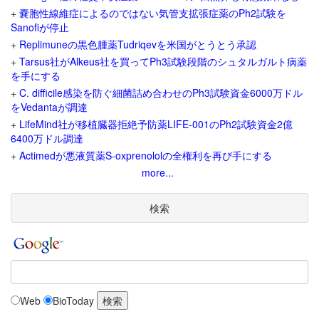
+
嚢胞性線維症によるのではない気管支拡張症薬のPh2試験を
Sanofiが停止
+
Replimuneの黒色腫薬Tudriqevを米国がとうとう承認
+
Tarsus社がAlkeus社を買ってPh3試験段階のシュタルガルト病薬
を手にする
+
C. difficile感染を防ぐ細菌詰め合わせのPh3試験資金6000万ドル
をVedantaが調達
+
LifeMind社が移植臓器拒絶予防薬LIFE-001のPh2試験資金2億
6400万ドル調達
+
Actimedが悪液質薬S-oxprenololの全権利を再び手にする
more...
検索
Web
BioToday