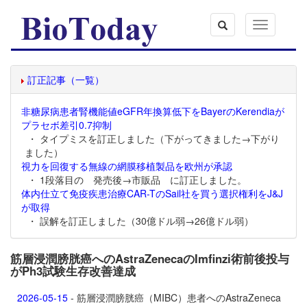
Toggle
navigation
訂正記事（一覧）
非糖尿病患者腎機能値eGFR年換算低下をBayerのKerendiaが
プラセボ差引0.7抑制
・ タイプミスを訂正しました（下がってきました→下がり
ました）
視力を回復する無線の網膜移植製品を欧州が承認
・ 1段落目の 発売後→市販品 に訂正しました。
体内仕立て免疫疾患治療CAR-TのSail社を買う選択権利をJ&J
が取得
・ 誤解を訂正しました（30億ドル弱→26億ドル弱）
筋層浸潤膀胱癌へのAstraZenecaのImfinzi術前後投与
がPh3試験生存改善達成
2026-05-15
- 筋層浸潤膀胱癌（MIBC）患者へのAstraZeneca