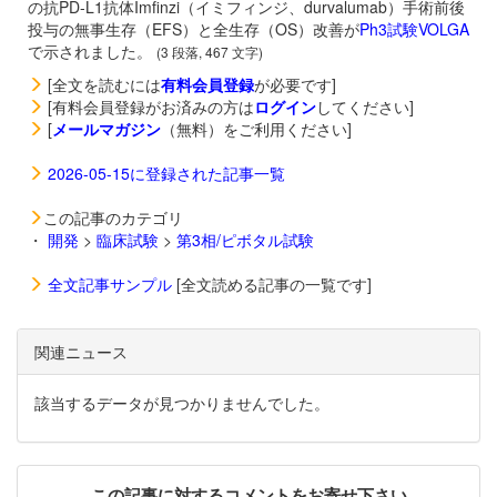
の抗PD-L1抗体
Imfinzi（イミフィンジ、durvalumab）手術前後
投与の無事生存（EFS）と全生存（OS）改善が
Ph3試験VOLGA
で示されました。
(3 段落, 467 文字)
[全文を読むには
有料会員登録
が必要です]
[有料会員登録がお済みの方は
ログイン
してください]
[
メールマガジン
（無料）をご利用ください]
2026-05-15に登録された記事一覧
この記事のカテゴリ
・
開発
>
臨床試験
>
第3相/ピボタル試験
全文記事サンプル
[全文読める記事の一覧です]
関連ニュース
該当するデータが見つかりませんでした。
この記事に対するコメントをお寄せ下さい