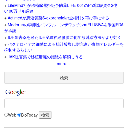
+
LifeMind社が移植臓器拒絶予防薬LIFE-001のPh2試験資金2億
6400万ドル調達
+
Actimedが悪液質薬S-oxprenololの全権利を再び手にする
+
Modernaの季節性インフルエンザワクチンmFLUSIVAを米国FDA
が承認
+
IDH阻害薬を経たIDH変異神経膠腫に化学放射線療法がより効く
+
バクテロイデス細菌による胆汁酸塩代謝亢進が食物アレルギーを
抑制するらしい
+
JAK阻害薬で移植肝臓の拒絶を解消しうる
more...
検索
Web
BioToday