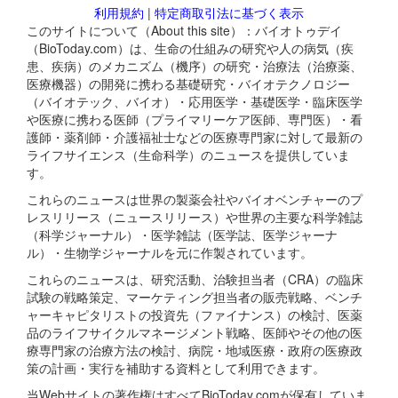
利用規約
|
特定商取引法に基づく表示
このサイトについて（About this site）：バイオトゥデイ
（BioToday.com）は、生命の仕組みの研究や人の病気（疾
患、疾病）のメカニズム（機序）の研究・治療法（治療薬、
医療機器）の開発に携わる基礎研究・バイオテクノロジー
（バイオテック、バイオ）・応用医学・基礎医学・臨床医学
や医療に携わる医師（プライマリーケア医師、専門医）・看
護師・薬剤師・介護福祉士などの医療専門家に対して最新の
ライフサイエンス（生命科学）のニュースを提供していま
す。
これらのニュースは世界の製薬会社やバイオベンチャーのプ
レスリリース（ニュースリリース）や世界の主要な科学雑誌
（科学ジャーナル）・医学雑誌（医学誌、医学ジャーナ
ル）・生物学ジャーナルを元に作製されています。
これらのニュースは、研究活動、治験担当者（CRA）の臨床
試験の戦略策定、マーケティング担当者の販売戦略、ベンチ
ャーキャピタリストの投資先（ファイナンス）の検討、医薬
品のライフサイクルマネージメント戦略、医師やその他の医
療専門家の治療方法の検討、病院・地域医療・政府の医療政
策の計画・実行を補助する資料として利用できます。
当Webサイトの著作権はすべてBioToday.comが保有していま