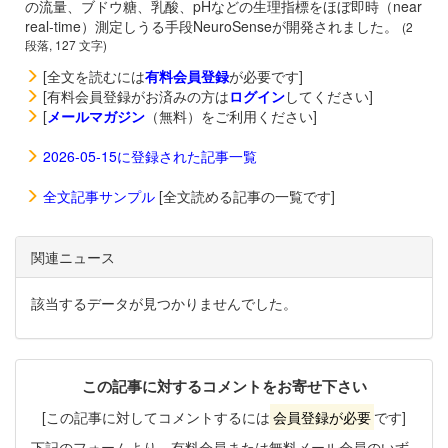
の流量、ブドウ糖、乳酸、pHなどの生理指標をほぼ即時（near
real-time）測定しうる手段NeuroSenseが開発されました。
(2
段落, 127 文字)
[全文を読むには
有料会員登録
が必要です]
[有料会員登録がお済みの方は
ログイン
してください]
[
メールマガジン
（無料）をご利用ください]
2026-05-15に登録された記事一覧
全文記事サンプル
[全文読める記事の一覧です]
関連ニュース
該当するデータが見つかりませんでした。
この記事に対するコメントをお寄せ下さい
[この記事に対してコメントするには
会員登録が必要
です]
下記のフォームより、有料会員または無料メール会員のいず