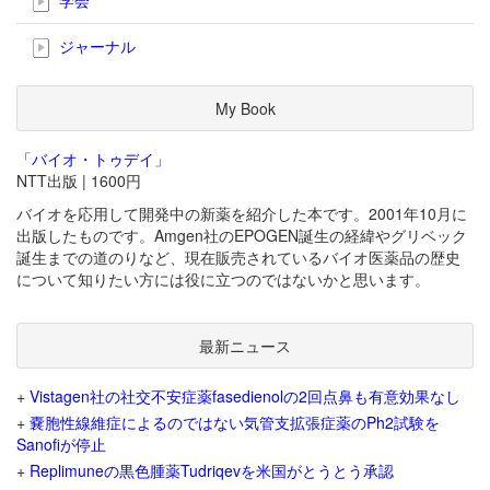
ジャーナル
My Book
「バイオ・トゥデイ」
NTT出版 | 1600円
バイオを応用して開発中の新薬を紹介した本です。2001年10月に
出版したものです。Amgen社のEPOGEN誕生の経緯やグリベック
誕生までの道のりなど、現在販売されているバイオ医薬品の歴史
について知りたい方には役に立つのではないかと思います。
最新ニュース
+
Vistagen社の社交不安症薬fasedienolの2回点鼻も有意効果なし
+
嚢胞性線維症によるのではない気管支拡張症薬のPh2試験を
Sanofiが停止
+
Replimuneの黒色腫薬Tudriqevを米国がとうとう承認