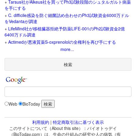
+
Tarsus社がAlkeus社を買ってPh3試験段階のシュタルガルト病薬
を手にする
+
C. difficile感染を防ぐ細菌詰め合わせのPh3試験資金6000万ドル
をVedantaが調達
+
LifeMind社が移植臓器拒絶予防薬LIFE-001のPh2試験資金2億
6400万ドル調達
+
Actimedが悪液質薬S-oxprenololの全権利を再び手にする
more...
検索
Web
BioToday
利用規約
|
特定商取引法に基づく表示
このサイトについて（About this site）：バイオトゥデイ
（BioToday.com）は、生命の仕組みの研究や人の病気（疾