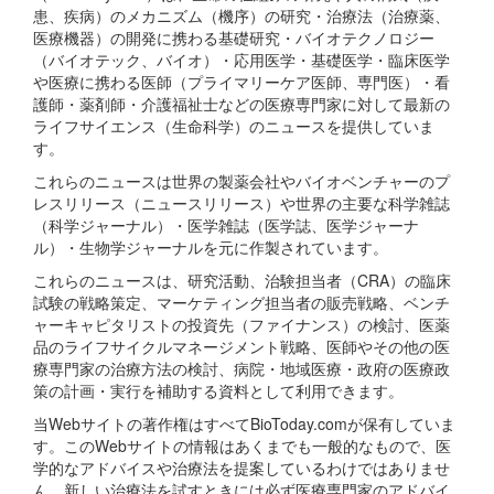
患、疾病）のメカニズム（機序）の研究・治療法（治療薬、
医療機器）の開発に携わる基礎研究・バイオテクノロジー
（バイオテック、バイオ）・応用医学・基礎医学・臨床医学
や医療に携わる医師（プライマリーケア医師、専門医）・看
護師・薬剤師・介護福祉士などの医療専門家に対して最新の
ライフサイエンス（生命科学）のニュースを提供していま
す。
これらのニュースは世界の製薬会社やバイオベンチャーのプ
レスリリース（ニュースリリース）や世界の主要な科学雑誌
（科学ジャーナル）・医学雑誌（医学誌、医学ジャーナ
ル）・生物学ジャーナルを元に作製されています。
これらのニュースは、研究活動、治験担当者（CRA）の臨床
試験の戦略策定、マーケティング担当者の販売戦略、ベンチ
ャーキャピタリストの投資先（ファイナンス）の検討、医薬
品のライフサイクルマネージメント戦略、医師やその他の医
療専門家の治療方法の検討、病院・地域医療・政府の医療政
策の計画・実行を補助する資料として利用できます。
当Webサイトの著作権はすべてBioToday.comが保有していま
す。このWebサイトの情報はあくまでも一般的なもので、医
学的なアドバイスや治療法を提案しているわけではありませ
ん。新しい治療法を試すときには必ず医療専門家のアドバイ