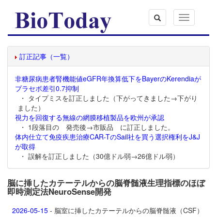
Toggle
navigation
訂正記事（一覧）
非糖尿病患者腎機能値eGFR年換算低下をBayerのKerendiaが
プラセボ差引0.7抑制
・ タイプミスを訂正しました（下がってきました→下がり
ました）
視力を回復する無線の網膜移植製品を欧州が承認
・ 1段落目の 発売後→市販品 に訂正しました。
体内仕立て免疫疾患治療CAR-TのSail社を買う選択権利をJ&J
が取得
・ 誤解を訂正しました（30億ドル弱→26億ドル弱）
脳に挿したカテーテルからの脳脊髄液生理指標のほぼ
即時測定法NeuroSense開発
2026-05-15
- 脳室に挿したカテーテルからの脳脊髄液（CSF）