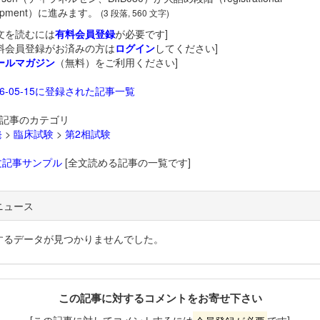
lopment）に進みます。
(3 段落, 560 文字)
文を読むには
有料会員登録
が必要です]
料会員登録がお済みの方は
ログイン
してください]
ールマガジン
（無料）をご利用ください]
26-05-15に登録された記事一覧
記事のカテゴリ
発
>
臨床試験
>
第2相試験
文記事サンプル
[全文読める記事の一覧です]
ニュース
するデータが見つかりませんでした。
この記事に対するコメントをお寄せ下さい