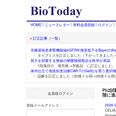
|
|
|
|
HOME
ニュースレター
有料会員登録
ログイン
訂正記事（一覧）
非糖尿病患者腎機能値eGFR年換算低下をBayerのKer
・ タイプミスを訂正しました（下がってきました
視力を回復する無線の網膜移植製品を欧州が承認
・ 1段落目の 発売後→市販品 に訂正しました。
体内仕立て免疫疾患治療CAR-TのSail社を買う選択権
・ 誤解を訂正しました（30億ドル弱→26億ドル弱
Ph2
会員様ログイン
階に進
2026-
登録メールアドレス：
CEL
dira