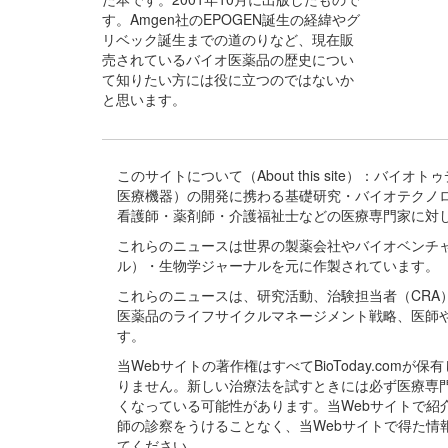
す。Amgen社のEPOGEN誕生の経緯やグ
リベック誕生までの道のりなど、現在販
売されているバイオ医薬品の歴史につい
て知りたい方には役に立つのではないか
と思います。
このサイトについて（About this site）：
医療機器）の開発に携わる基礎研究・バイオテクノ
看護師・薬剤師・介護福祉士などの医療専門家に対
これらのニュースは世界の製薬会社やバイオベンチ
ル）・生物学ジャーナルを元に作製されています。
これらのニュースは、研究活動、治験担当者（CR
医薬品のライフサイクルマネージメント戦略、医師
す。
当Webサイトの著作権はすべてBioToday.c
りません。新しい治療法を試すときには必ず医療専
くなっている可能性があります。当Webサイトで
師の診察をうけることなく、当Webサイトで得た
てください。