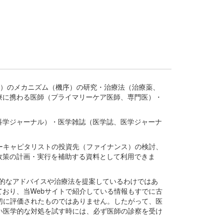
疾患、疾病）のメカニズム（機序）の研究・治療法（治療薬、
療に携わる医師（プライマリーケア医師、専門医）・
。
科学ジャーナル）・医学雑誌（医学誌、医学ジャーナ
ーキャピタリストの投資先（ファイナンス）の検討、
政策の計画・実行を補助する資料として利用できま
医学的なアドバイスや治療法を提案しているわけではあ
おり、当Webサイトで紹介している情報もすでに古
切に評価されたものではありません。したがって、医
い医学的な対処を試す時には、必ず医師の診察を受け