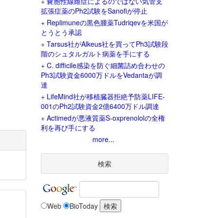
+
嚢胞性線維症によるのではない気管支
拡張症薬のPh2試験をSanofiが停止
+
Replimuneの黒色腫薬Tudriqevを米国が
とうとう承認
+
Tarsus社がAlkeus社を買ってPh3試験段
階のシュタルガルト病薬を手にする
+
C. difficile感染を防ぐ細菌詰め合わせの
Ph3試験資金6000万ドルをVedantaが調
達
+
LifeMind社が移植臓器拒絶予防薬LIFE-
001のPh2試験資金2億6400万ドル調達
+
Actimedが悪液質薬S-oxprenololの全権
利を再び手にする
more...
検索
Web
BioToday