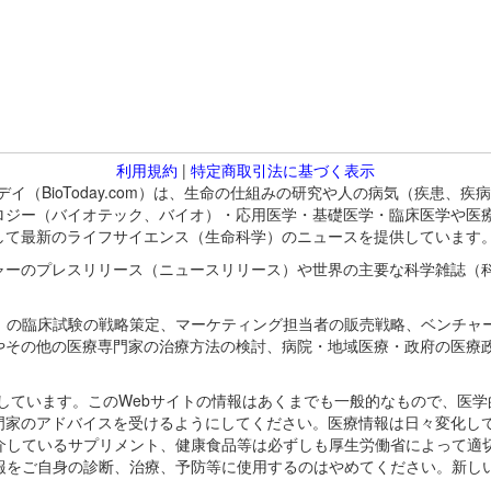
利用規約
|
特定商取引法に基づく表示
バイオトゥデイ（BioToday.com）は、生命の仕組みの研究や人の病気（
ロジー（バイオテック、バイオ）・応用医学・基礎医学・臨床医学や医
して最新のライフサイエンス（生命科学）のニュースを提供しています
ャーのプレスリリース（ニュースリリース）や世界の主要な科学雑誌（
A）の臨床試験の戦略策定、マーケティング担当者の販売戦略、ベンチャ
やその他の医療専門家の治療方法の検討、病院・地域医療・政府の医療
omが保有しています。このWebサイトの情報はあくまでも一般的なもので、
門家のアドバイスを受けるようにしてください。医療情報は日々変化して
紹介しているサプリメント、健康食品等は必ずしも厚生労働省によって適
情報をご自身の診断、治療、予防等に使用するのはやめてください。新し