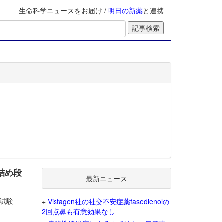
生命科学ニュースをお届け /
明日の新薬
と連携
詰め段
最新ニュース
2試験
+
Vistagen社の社交不安症薬fasedienolの
2回点鼻も有意効果なし