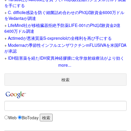
を手にする
+
C. difficile感染を防ぐ細菌詰め合わせのPh3試験資金6000万ドル
をVedantaが調達
+
LifeMind社が移植臓器拒絶予防薬LIFE-001のPh2試験資金2億
6400万ドル調達
+
Actimedが悪液質薬S-oxprenololの全権利を再び手にする
+
Modernaの季節性インフルエンザワクチンmFLUSIVAを米国FDA
が承認
+
IDH阻害薬を経たIDH変異神経膠腫に化学放射線療法がより効く
more...
検索
Web
BioToday