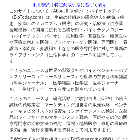
利用規約
|
特定商取引法に基づく表示
このサイトについて（About this site）：バイオトゥデイ
（BioToday.com）は、生命の仕組みの研究や人の病気（疾
患、疾病）のメカニズム（機序）の研究・治療法（治療薬、
医療機器）の開発に携わる基礎研究・バイオテクノロジー
（バイオテック、バイオ）・応用医学・基礎医学・臨床医学
や医療に携わる医師（プライマリーケア医師、専門医）・看
護師・薬剤師・介護福祉士などの医療専門家に対して最新の
ライフサイエンス（生命科学）のニュースを提供していま
す。
これらのニュースは世界の製薬会社やバイオベンチャーのプ
レスリリース（ニュースリリース）や世界の主要な科学雑誌
（科学ジャーナル）・医学雑誌（医学誌、医学ジャーナ
ル）・生物学ジャーナルを元に作製されています。
これらのニュースは、研究活動、治験担当者（CRA）の臨床
試験の戦略策定、マーケティング担当者の販売戦略、ベンチ
ャーキャピタリストの投資先（ファイナンス）の検討、医薬
品のライフサイクルマネージメント戦略、医師やその他の医
療専門家の治療方法の検討、病院・地域医療・政府の医療政
策の計画・実行を補助する資料として利用できます。
当Webサイトの著作権はすべてBioToday.comが保有していま