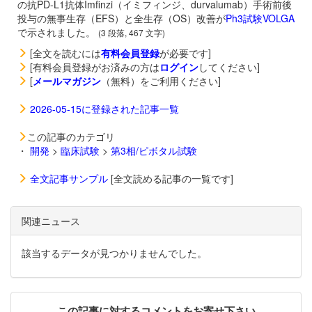
の抗PD-L1抗体
Imfinzi（イミフィンジ、durvalumab）手術前後
投与の無事生存（EFS）と全生存（OS）改善が
Ph3試験VOLGA
で示されました。
(3 段落, 467 文字)
[全文を読むには
有料会員登録
が必要です]
[有料会員登録がお済みの方は
ログイン
してください]
[
メールマガジン
（無料）をご利用ください]
2026-05-15に登録された記事一覧
この記事のカテゴリ
・
開発
>
臨床試験
>
第3相/ピボタル試験
全文記事サンプル
[全文読める記事の一覧です]
関連ニュース
該当するデータが見つかりませんでした。
この記事に対するコメントをお寄せ下さい