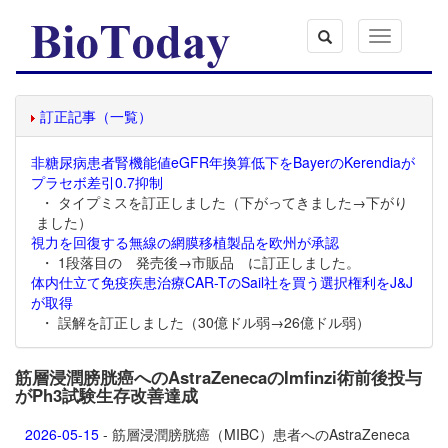
Toggle
navigation
訂正記事（一覧）
非糖尿病患者腎機能値eGFR年換算低下をBayerのKerendiaが
プラセボ差引0.7抑制
・ タイプミスを訂正しました（下がってきました→下がり
ました）
視力を回復する無線の網膜移植製品を欧州が承認
・ 1段落目の 発売後→市販品 に訂正しました。
体内仕立て免疫疾患治療CAR-TのSail社を買う選択権利をJ&J
が取得
・ 誤解を訂正しました（30億ドル弱→26億ドル弱）
筋層浸潤膀胱癌へのAstraZenecaのImfinzi術前後投与
がPh3試験生存改善達成
2026-05-15
- 筋層浸潤膀胱癌（MIBC）患者へのAstraZeneca