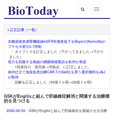
Toggle
navigation
訂正記事（一覧）
非糖尿病患者腎機能値eGFR年換算低下をBayerのKerendiaが
プラセボ差引0.7抑制
・ タイプミスを訂正しました（下がってきました→下がり
ました）
視力を回復する無線の網膜移植製品を欧州が承認
・ 1段落目の 発売後→市販品 に訂正しました。
体内仕立て免疫疾患治療CAR-TのSail社を買う選択権利をJ&J
が取得
・ 誤解を訂正しました（30億ドル弱→26億ドル弱）
GSKがEngitixと組んで肝線維症解消と関連する治療標
的を見つける
2026-06-09
- GSKがEngitixと組んで肝線維症を退縮させる治療