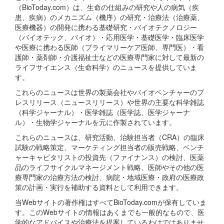
（BioToday.com）は、生命の仕組みの研究や人の病気（疾
患、疾病）のメカニズム（機序）の研究・治療法（治療薬、
医療機器）の開発に携わる基礎研究・バイオテクノロジー
（バイオテック、バイオ）・応用医学・基礎医学・臨床医学
や医療に携わる医師（プライマリーケア医師、専門医）・看
護師・薬剤師・介護福祉士などの医療専門家に対して最新の
ライフサイエンス（生命科学）のニュースを提供していま
す。
これらのニュースは世界の製薬会社やバイオベンチャーのプ
レスリリース（ニュースリリース）や世界の主要な科学雑誌
（科学ジャーナル）・医学雑誌（医学誌、医学ジャーナ
ル）・生物学ジャーナルを元に作製されています。
これらのニュースは、研究活動、治験担当者（CRA）の臨床
試験の戦略策定、マーケティング担当者の販売戦略、ベンチ
ャーキャピタリストの投資先（ファイナンス）の検討、医薬
品のライフサイクルマネージメント戦略、医師やその他の医
療専門家の治療方法の検討、病院・地域医療・政府の医療政
策の計画・実行を補助する資料として利用できます。
当Webサイトの著作権はすべてBioToday.comが保有していま
す。このWebサイトの情報はあくまでも一般的なもので、医
学的なアドバイスや治療法を提案しているわけではありませ