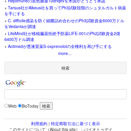
+
Replimuneの黒色腫薬Tudriqevを米国がとうとう承認
+
Tarsus社がAlkeus社を買ってPh3試験段階のシュタルガルト病薬
を手にする
+
C. difficile感染を防ぐ細菌詰め合わせのPh3試験資金6000万ドル
をVedantaが調達
+
LifeMind社が移植臓器拒絶予防薬LIFE-001のPh2試験資金2億
6400万ドル調達
+
Actimedが悪液質薬S-oxprenololの全権利を再び手にする
more...
検索
Web
BioToday
利用規約
|
特定商取引法に基づく表示
このサイトについて（About this site）：バイオトゥデイ