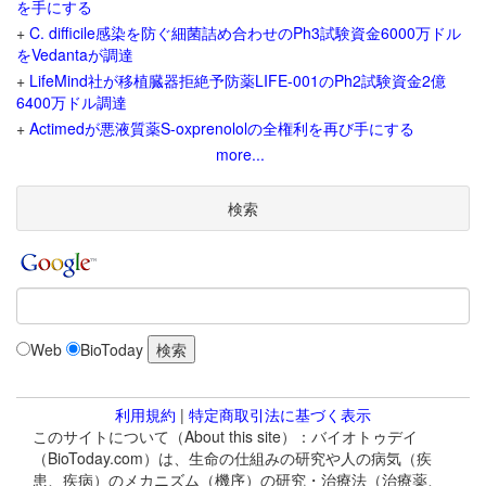
を手にする
+
C. difficile感染を防ぐ細菌詰め合わせのPh3試験資金6000万ドル
をVedantaが調達
+
LifeMind社が移植臓器拒絶予防薬LIFE-001のPh2試験資金2億
6400万ドル調達
+
Actimedが悪液質薬S-oxprenololの全権利を再び手にする
more...
検索
Web
BioToday
利用規約
|
特定商取引法に基づく表示
このサイトについて（About this site）：バイオトゥデイ
（BioToday.com）は、生命の仕組みの研究や人の病気（疾
患、疾病）のメカニズム（機序）の研究・治療法（治療薬、