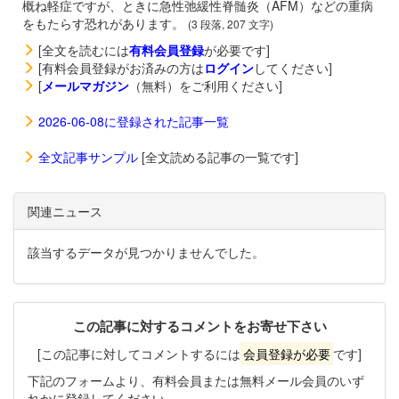
概ね軽症ですが、ときに急性弛緩性脊髄炎（AFM）などの重病
をもたらす恐れがあります。
(3 段落, 207 文字)
[全文を読むには
有料会員登録
が必要です]
[有料会員登録がお済みの方は
ログイン
してください]
[
メールマガジン
（無料）をご利用ください]
2026-06-08に登録された記事一覧
全文記事サンプル
[全文読める記事の一覧です]
関連ニュース
該当するデータが見つかりませんでした。
この記事に対するコメントをお寄せ下さい
[この記事に対してコメントするには
会員登録が必要
です]
下記のフォームより、有料会員または無料メール会員のいず
れかに登録してください。