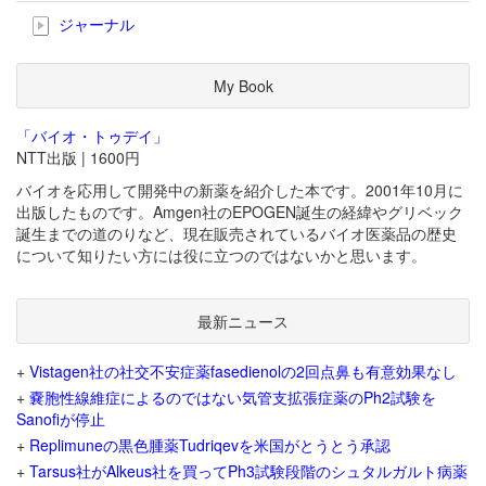
ジャーナル
My Book
「バイオ・トゥデイ」
NTT出版 | 1600円
バイオを応用して開発中の新薬を紹介した本です。2001年10月に
出版したものです。Amgen社のEPOGEN誕生の経緯やグリベック
誕生までの道のりなど、現在販売されているバイオ医薬品の歴史
について知りたい方には役に立つのではないかと思います。
最新ニュース
+
Vistagen社の社交不安症薬fasedienolの2回点鼻も有意効果なし
+
嚢胞性線維症によるのではない気管支拡張症薬のPh2試験を
Sanofiが停止
+
Replimuneの黒色腫薬Tudriqevを米国がとうとう承認
+
Tarsus社がAlkeus社を買ってPh3試験段階のシュタルガルト病薬