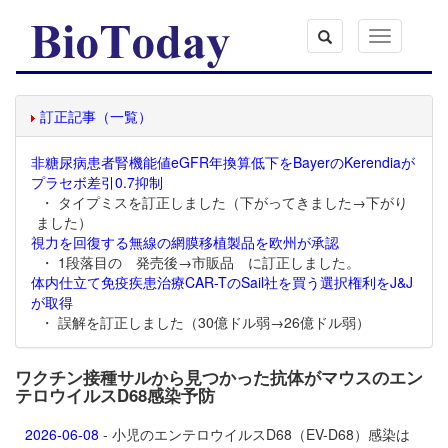
Toggle
navigation
訂正記事（一覧）
非糖尿病患者腎機能値eGFR年換算低下をBayerのKerendiaが
プラセボ差引0.7抑制
・ タイプミスを訂正しました（下がってきました→下がり
ました）
視力を回復する無線の網膜移植製品を欧州が承認
・ 1段落目の 発売後→市販品 に訂正しました。
体内仕立て免疫疾患治療CAR-TのSail社を買う選択権利をJ&J
が取得
・ 誤解を訂正しました（30億ドル弱→26億ドル弱）
ワクチン接種サルから見つかった抗体がマウスのエン
テロウイルスD68感染予防
2026-06-08
- 小児のエンテロウイルスD68（EV-D68）感染は