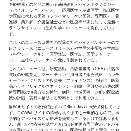
医療機器）の開発に携わる基礎研究・バイオテクノロジー
（バイオテック、バイオ）・応用医学・基礎医学・臨床医学
や医療に携わる医師（プライマリーケア医師、専門医）・看
護師・薬剤師・介護福祉士などの医療専門家に対して最新の
ライフサイエンス（生命科学）のニュースを提供していま
す。
これらのニュースは世界の製薬会社やバイオベンチャーのプ
レスリリース（ニュースリリース）や世界の主要な科学雑誌
（科学ジャーナル）・医学雑誌（医学誌、医学ジャーナ
ル）・生物学ジャーナルを元に作製されています。
これらのニュースは、研究活動、治験担当者（CRA）の臨床
試験の戦略策定、マーケティング担当者の販売戦略、ベンチ
ャーキャピタリストの投資先（ファイナンス）の検討、医薬
品のライフサイクルマネージメント戦略、医師やその他の医
療専門家の治療方法の検討、病院・地域医療・政府の医療政
策の計画・実行を補助する資料として利用できます。
当Webサイトの著作権はすべてBioToday.comが保有していま
す。このWebサイトの情報はあくまでも一般的なもので、医
学的なアドバイスや治療法を提案しているわけではありませ
ん。新しい治療法を試すときには必ず医療専門家のアドバイ
スを受けるようにしてください。医療情報は日々変化してお