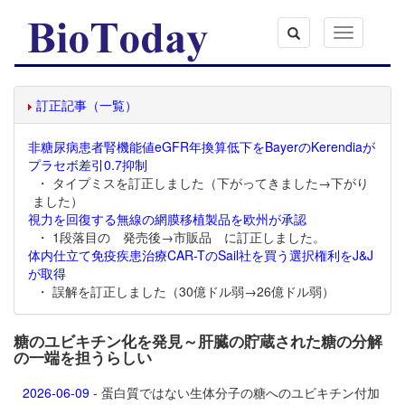
Toggle
navigation
訂正記事（一覧）
非糖尿病患者腎機能値eGFR年換算低下をBayerのKerendiaが
プラセボ差引0.7抑制
・ タイプミスを訂正しました（下がってきました→下がり
ました）
視力を回復する無線の網膜移植製品を欧州が承認
・ 1段落目の 発売後→市販品 に訂正しました。
体内仕立て免疫疾患治療CAR-TのSail社を買う選択権利をJ&J
が取得
・ 誤解を訂正しました（30億ドル弱→26億ドル弱）
糖のユビキチン化を発見～肝臓の貯蔵された糖の分解
の一端を担うらしい
2026-06-09
- 蛋白質ではない生体分子の糖へのユビキチン付加