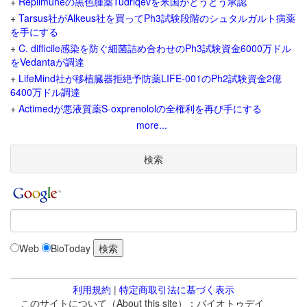
+
Replimuneの黒色腫薬Tudriqevを米国がとうとう承認
+
Tarsus社がAlkeus社を買ってPh3試験段階のシュタルガルト病薬
を手にする
+
C. difficile感染を防ぐ細菌詰め合わせのPh3試験資金6000万ドル
をVedantaが調達
+
LifeMind社が移植臓器拒絶予防薬LIFE-001のPh2試験資金2億
6400万ドル調達
+
Actimedが悪液質薬S-oxprenololの全権利を再び手にする
more...
検索
Web
BioToday
利用規約
|
特定商取引法に基づく表示
このサイトについて（About this site）：バイオトゥデイ