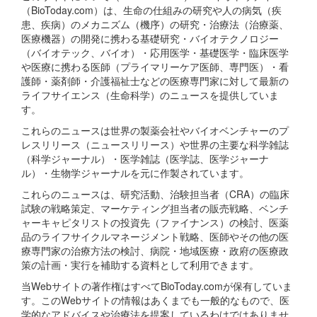
（BioToday.com）は、生命の仕組みの研究や人の病気（疾
患、疾病）のメカニズム（機序）の研究・治療法（治療薬、
医療機器）の開発に携わる基礎研究・バイオテクノロジー
（バイオテック、バイオ）・応用医学・基礎医学・臨床医学
や医療に携わる医師（プライマリーケア医師、専門医）・看
護師・薬剤師・介護福祉士などの医療専門家に対して最新の
ライフサイエンス（生命科学）のニュースを提供していま
す。
これらのニュースは世界の製薬会社やバイオベンチャーのプ
レスリリース（ニュースリリース）や世界の主要な科学雑誌
（科学ジャーナル）・医学雑誌（医学誌、医学ジャーナ
ル）・生物学ジャーナルを元に作製されています。
これらのニュースは、研究活動、治験担当者（CRA）の臨床
試験の戦略策定、マーケティング担当者の販売戦略、ベンチ
ャーキャピタリストの投資先（ファイナンス）の検討、医薬
品のライフサイクルマネージメント戦略、医師やその他の医
療専門家の治療方法の検討、病院・地域医療・政府の医療政
策の計画・実行を補助する資料として利用できます。
当Webサイトの著作権はすべてBioToday.comが保有していま
す。このWebサイトの情報はあくまでも一般的なもので、医
学的なアドバイスや治療法を提案しているわけではありませ