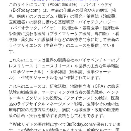
このサイトについて（About this site）：バイオトゥデイ
（BioToday.com）は、生命の仕組みの研究や人の病気（疾
患、疾病）のメカニズム（機序）の研究・治療法（治療薬、
医療機器）の開発に携わる基礎研究・バイオテクノロジー
（バイオテック、バイオ）・応用医学・基礎医学・臨床医学
や医療に携わる医師（プライマリーケア医師、専門医）・看
護師・薬剤師・介護福祉士などの医療専門家に対して最新の
ライフサイエンス（生命科学）のニュースを提供していま
す。
これらのニュースは世界の製薬会社やバイオベンチャーのプ
レスリリース（ニュースリリース）や世界の主要な科学雑誌
（科学ジャーナル）・医学雑誌（医学誌、医学ジャーナ
ル）・生物学ジャーナルを元に作製されています。
これらのニュースは、研究活動、治験担当者（CRA）の臨床
試験の戦略策定、マーケティング担当者の販売戦略、ベンチ
ャーキャピタリストの投資先（ファイナンス）の検討、医薬
品のライフサイクルマネージメント戦略、医師やその他の医
療専門家の治療方法の検討、病院・地域医療・政府の医療政
策の計画・実行を補助する資料として利用できます。
当Webサイトの著作権はすべてBioToday.comが保有していま
す。このWebサイトの情報はあくまでも一般的なもので、医