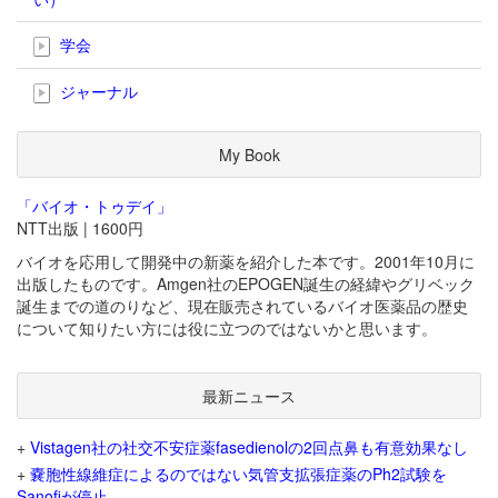
学会
ジャーナル
My Book
「バイオ・トゥデイ」
NTT出版 | 1600円
バイオを応用して開発中の新薬を紹介した本です。2001年10月に
出版したものです。Amgen社のEPOGEN誕生の経緯やグリベック
誕生までの道のりなど、現在販売されているバイオ医薬品の歴史
について知りたい方には役に立つのではないかと思います。
最新ニュース
+
Vistagen社の社交不安症薬fasedienolの2回点鼻も有意効果なし
+
嚢胞性線維症によるのではない気管支拡張症薬のPh2試験を
Sanofiが停止