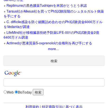
+
Replimuneの黒色腫薬Tudriqevを米国がとうとう承認
+
Tarsus社がAlkeus社を買ってPh3試験段階のシュタルガルト病薬
を手にする
+
C. difficile感染を防ぐ細菌詰め合わせのPh3試験資金6000万ドル
をVedantaが調達
+
LifeMind社が移植臓器拒絶予防薬LIFE-001のPh2試験資金2億
6400万ドル調達
+
Actimedが悪液質薬S-oxprenololの全権利を再び手にする
more...
検索
Web
BioToday
利用規約
|
特定商取引法に基づく表示