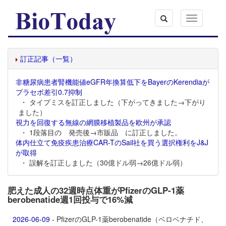
Toggle
navigation
訂正記事（一覧）
非糖尿病患者腎機能値eGFR年換算低下をBayerのKerendiaが
プラセボ差引0.7抑制
・ タイプミスを訂正しました（下がってきました→下がり
ました）
視力を回復する無線の網膜移植製品を欧州が承認
・ 1段落目の 発売後→市販品 に訂正しました。
体内仕立て免疫疾患治療CAR-TのSail社を買う選択権利をJ&J
が取得
・ 誤解を訂正しました（30億ドル弱→26億ドル弱）
肥えた成人の32週時点体重がPfizerのGLP-1薬
berobenatide週1回投与で16%減
2026-06-09
- PfizerのGLP-1薬
berobenatide（ベロベナチド、