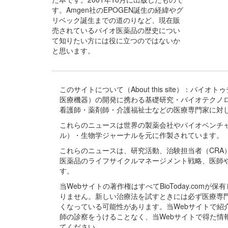
す。Amgen社のEPOGEN誕生の経緯やグ
リベック誕生までの道のりなど、現在販
売されているバイオ医薬品の歴史につい
て知りたい方には役に立つのではないか
と思います。
このサイトについて（About this site）：
医療機器）の開発に携わる基礎研究・バイオテクノ
看護師・薬剤師・介護福祉士などの医療専門家に対
これらのニュースは世界の製薬会社やバイオベンチ
ル）・生物学ジャーナルを元に作製されています。
これらのニュースは、研究活動、治験担当者（CR
医薬品のライフサイクルマネージメント戦略、医師
す。
当Webサイトの著作権はすべてBioToday.c
りません。新しい治療法を試すときには必ず医療専
くなっている可能性があります。当Webサイトで
師の診察をうけることなく、当Webサイトで得た
てください。