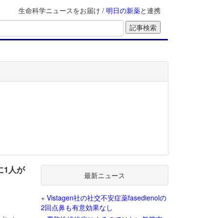
生命科学ニュースをお届け /
明日の新薬
と連携
に1人が
最新ニュース
+
Vistagen社の社交不安症薬fasedienolの
2回点鼻も有意効果なし