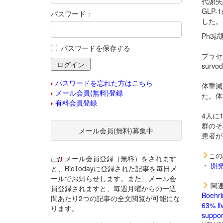
代謝失調
GLP
パスワード：
した。
Ph3試
パスワードを保存する
プラセ
surv
パスワードを忘れた方はこちら
体重減
メール会員(無料)登録
た。体
有料会員登録
4人に
群のそ
メール会員(無料)募集中
患者が
この
メール会員登録（無料）をされます
・
開
と、BioTodayに登録された記事を毎日メ
ールでお知らせします。また、メール会
関連
員登録されますと、毎週月曜からの一週
Boehri
間あたり2つの記事の全文閲覧が可能にな
63% liv
ります。
suppor