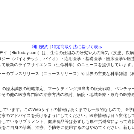
利用規約
|
特定商取引法に基づく表示
バイオトゥデイ（BioToday.com）は、生命の仕組みの研究や人の病気（
ロジー（バイオテック、バイオ）・応用医学・基礎医学・臨床医学や医
して最新のライフサイエンス（生命科学）のニュースを提供しています
ャーのプレスリリース（ニュースリリース）や世界の主要な科学雑誌（
A）の臨床試験の戦略策定、マーケティング担当者の販売戦略、ベンチャ
やその他の医療専門家の治療方法の検討、病院・地域医療・政府の医療
omが保有しています。このWebサイトの情報はあくまでも一般的なもので、
門家のアドバイスを受けるようにしてください。医療情報は日々変化して
紹介しているサプリメント、健康食品等は必ずしも厚生労働省によって適
情報をご自身の診断、治療、予防等に使用するのはやめてください。新し