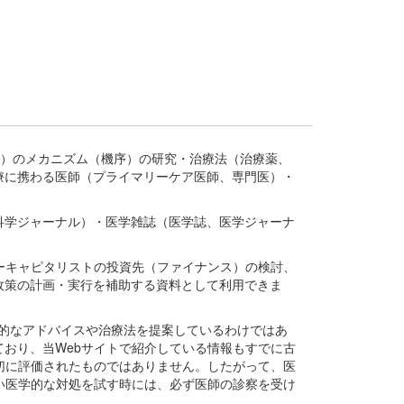
疾患、疾病）のメカニズム（機序）の研究・治療法（治療薬、
療に携わる医師（プライマリーケア医師、専門医）・
。
科学ジャーナル）・医学雑誌（医学誌、医学ジャーナ
ーキャピタリストの投資先（ファイナンス）の検討、
政策の計画・実行を補助する資料として利用できま
医学的なアドバイスや治療法を提案しているわけではあ
おり、当Webサイトで紹介している情報もすでに古
切に評価されたものではありません。したがって、医
い医学的な対処を試す時には、必ず医師の診察を受け