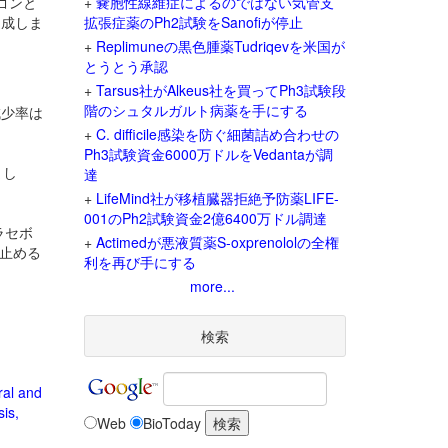
カゴンと
+
嚢胞性線維症によるのではない気管支
達成しま
拡張症薬のPh2試験をSanofiが停止
+
Replimuneの黒色腫薬Tudriqevを米国が
とうとう承認
+
Tarsus社がAlkeus社を買ってPh3試験段
階のシュタルガルト病薬を手にする
減少率は
+
C. difficile感染を防ぐ細菌詰め合わせの
Ph3試験資金6000万ドルをVedantaが調
まし
達
+
LifeMind社が移植臓器拒絶予防薬LIFE-
001のPh2試験資金2億6400万ドル調達
ラセボ
+
Actimedが悪液質薬S-oxprenololの全権
eを止める
利を再び手にする
more...
検索
ral and
sis,
Web
BioToday