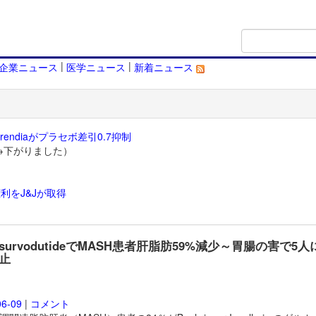
|
|
企業ニュース
医学ニュース
新着ニュース
endiaがプラセボ差引0.7抑制
→下がりました）
利をJ&Jが取得
）
survodutideでMASH患者肝脂肪59%減少～胃腸の害で5人
止
06-09
|
コメント