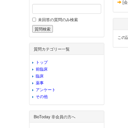
[
未回答の質問のみ検索
この
質問カテゴリー一覧
トップ
前臨床
臨床
薬事
アンケート
その他
BioToday 非会員の方へ