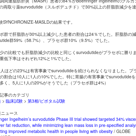
関連脂肪肝炎（MASH）患者の84％がBoehringer Ingelheimのグル
-1の両取り薬
survodutide（スルボデュチド）で30%以上の肝脂肪減少を
験SYNCHRONIZE-MASLDの結果です。
ボ群で肝脂肪が30%以上減少した患者の割合は24％でした。肝脂肪の
odutide群59%（58.7%）、プラセボ群10%（9.5%）でした。
少の比較でも肝脂肪減少の比較と同じく
survodutideがプラセボに勝り
重低下率はそれぞれ12%と1%でした。
1人ほどの23%は有害事象で
survodutideを続けられなくなりました。プ
の割合は10人に1人の10%でした。特に胃腸の有害事象で
survodutid
多く、5人に1人の20%がそうでした（プラセボ群は4%）
記事のカテゴリ
発
>
臨床試験
>
第3相/ピボタル試験
ニュース
nger Ingelheim’s survodutide Phase III trial showed targeted 34% visce
er fat reduction, while minimizing lean mass loss in pre-specified analy
ting improved metabolic health in people living with obesity
/ GLOBE