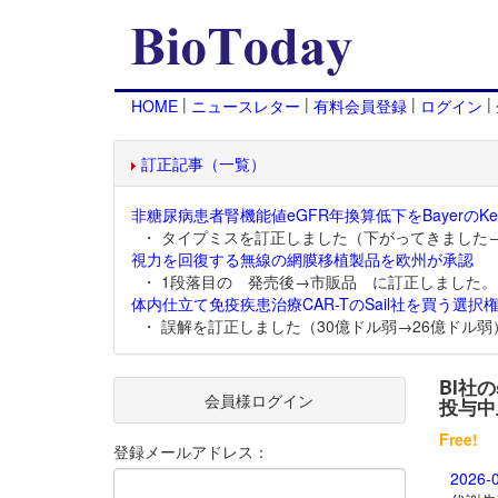
|
|
|
|
HOME
ニュースレター
有料会員登録
ログイン
訂正記事（一覧）
非糖尿病患者腎機能値eGFR年換算低下をBayerのKer
・ タイプミスを訂正しました（下がってきました
視力を回復する無線の網膜移植製品を欧州が承認
・ 1段落目の 発売後→市販品 に訂正しました。
体内仕立て免疫疾患治療CAR-TのSail社を買う選択権
・ 誤解を訂正しました（30億ドル弱→26億ドル弱
BI社の
会員様ログイン
投与中
Free!
登録メールアドレス：
2026-