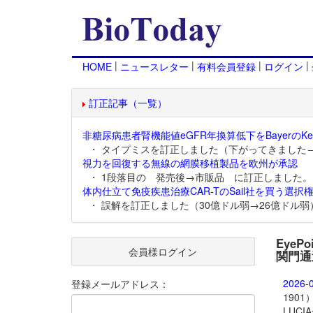
|
|
|
|
HOME
ニュースレター
有料会員登録
ログイン
訂正記事（一覧）
非糖尿病患者腎機能値eGFR年換算低下をBayerのKer
・ タイプミスを訂正しました（下がってきました
視力を回復する無線の網膜移植製品を欧州が承認
・ 1段落目の 発売後→市販品 に訂正しました。
体内仕立て免疫疾患治療CAR-TのSail社を買う選択権
・ 誤解を訂正しました（30億ドル弱→26億ドル弱
EyeP
会員様ログイン
関門通
2026-
登録メールアドレス：
190
LUC