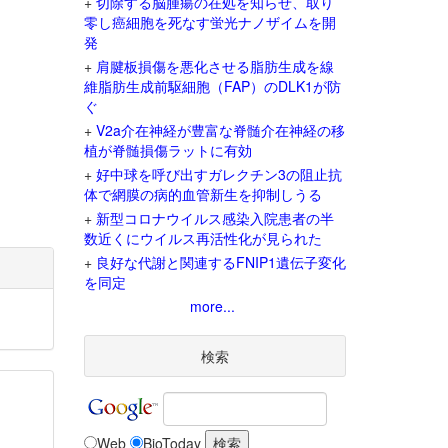
+
切除する脳腫瘍の在処を知らせ、取り
零し癌細胞を死なす蛍光ナノザイムを開
発
+
肩腱板損傷を悪化させる脂肪生成を線
維脂肪生成前駆細胞（FAP）のDLK1が防
ぐ
+
V2a介在神経が豊富な脊髄介在神経の移
植が脊髄損傷ラットに有効
+
好中球を呼び出すガレクチン3の阻止抗
体で網膜の病的血管新生を抑制しうる
+
新型コロナウイルス感染入院患者の半
数近くにウイルス再活性化が見られた
+
良好な代謝と関連するFNIP1遺伝子変化
を同定
more...
検索
Web
BioToday