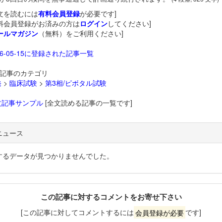
文を読むには
有料会員登録
が必要です]
料会員登録がお済みの方は
ログイン
してください]
ールマガジン
（無料）をご利用ください]
26-05-15に登録された記事一覧
記事のカテゴリ
発
>
臨床試験
>
第3相/ピボタル試験
文記事サンプル
[全文読める記事の一覧です]
ニュース
するデータが見つかりませんでした。
この記事に対するコメントをお寄せ下さい
[この記事に対してコメントするには
会員登録が必要
です]