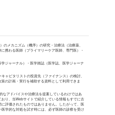
疾患、疾病）のメカニズム（機序）の研究・治療法（治療薬、
療に携わる医師（プライマリーケア医師、専門医）・
。
科学ジャーナル）・医学雑誌（医学誌、医学ジャーナ
ーキャピタリストの投資先（ファイナンス）の検討、
政策の計画・実行を補助する資料として利用できま
医学的なアドバイスや治療法を提案しているわけではあ
おり、当Webサイトで紹介している情報もすでに古
切に評価されたものではありません。したがって、医
い医学的な対処を試す時には、必ず医師の診察を受け