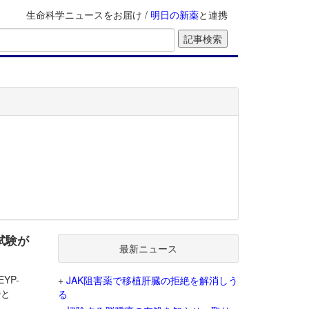
生命科学ニュースをお届け /
明日の新薬
と連携
3試験が
最新ニュース
EYP-
+
JAK阻害薬で移植肝臓の拒絶を解消しう
Oと
る