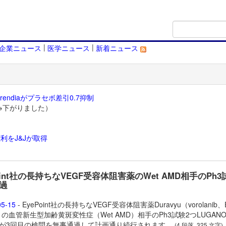
|
|
企業ニュース
医学ニュース
新着ニュース
endiaがプラセボ差引0.7抑制
→下がりました）
利をJ&Jが取得
）
oint社の長持ちなVEGF受容体阻害薬のWet AMD相手のPh
過
05-15
- EyePoint社の長持ちなVEGF受容体阻害薬
Duravyu（vorolanib、
1）の血管新生型加齢黄斑変性症（Wet AMD）相手のPh3試験2つLUGAN
IAが3回目の検問を無事通過して計画通り続行されます。
(4 段落, 325 文字)