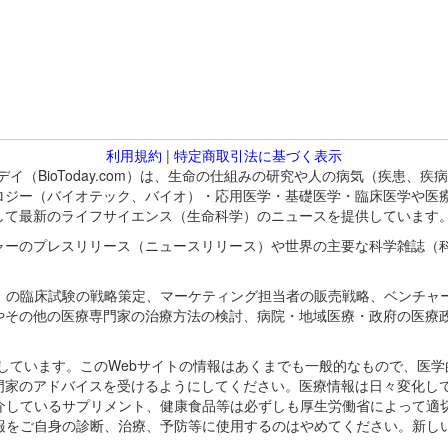
利用規約
|
特定商取引法に基づく表示
バイオトゥデイ（BioToday.com）は、生命の仕組みの研究や人の病気（
ロジー（バイオテック、バイオ）・応用医学・基礎医学・臨床医学や医
して最新のライフサイエンス（生命科学）のニュースを提供しています
ャーのプレスリリース（ニュースリリース）や世界の主要な科学雑誌（
A）の臨床試験の戦略策定、マーケティング担当者の販売戦略、ベンチャ
やその他の医療専門家の治療方法の検討、病院・地域医療・政府の医療
omが保有しています。このWebサイトの情報はあくまでも一般的なもので、
門家のアドバイスを受けるようにしてください。医療情報は日々変化して
紹介しているサプリメント、健康食品等は必ずしも厚生労働省によって適
情報をご自身の診断、治療、予防等に使用するのはやめてください。新し