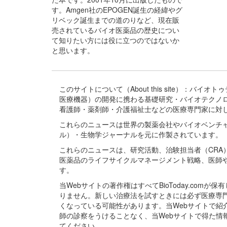
す。Amgen社のEPOGEN誕生の経緯やグ
リベック誕生までの道のりなど、現在販
売されているバイオ医薬品の歴史につい
て知りたい方には役に立つのではないか
と思います。
このサイトについて（About this site）：
医療機器）の開発に携わる基礎研究・バイオテクノ
看護師・薬剤師・介護福祉士などの医療専門家に対
これらのニュースは世界の製薬会社やバイオベンチ
ル）・生物学ジャーナルを元に作製されています。
これらのニュースは、研究活動、治験担当者（CR
医薬品のライフサイクルマネージメント戦略、医師
す。
当Webサイトの著作権はすべてBioToday.c
りません。新しい治療法を試すときには必ず医療専
くなっている可能性があります。当Webサイトで
師の診察をうけることなく、当Webサイトで得た
てください。