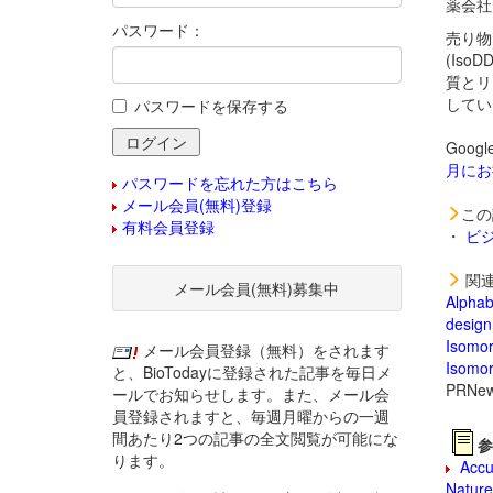
薬会社I
パスワード：
売り物に
(Iso
質とリ
してい
パスワードを保存する
Goog
月にお
パスワードを忘れた方はこちら
メール会員(無料)登録
この
有料会員登録
・
ビ
関連
メール会員(無料)募集中
Alphab
design
Isomor
メール会員登録（無料）をされます
Isomor
と、BioTodayに登録された記事を毎日メ
PRNew
ールでお知らせします。また、メール会
員登録されますと、毎週月曜からの一週
間あたり2つの記事の全文閲覧が可能にな
参
ります。
Accur
Nature