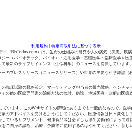
利用規約
|
特定商取引法に基づく表示
バイオトゥデイ（BioToday.com）は、生命の仕組みの研究や人の病気（
ロジー（バイオテック、バイオ）・応用医学・基礎医学・臨床医学や医
して最新のライフサイエンス（生命科学）のニュースを提供しています
ャーのプレスリリース（ニュースリリース）や世界の主要な科学雑誌（
A）の臨床試験の戦略策定、マーケティング担当者の販売戦略、ベンチャ
やその他の医療専門家の治療方法の検討、病院・地域医療・政府の医療
omが保有しています。このWebサイトの情報はあくまでも一般的なもので、
門家のアドバイスを受けるようにしてください。医療情報は日々変化して
紹介しているサプリメント、健康食品等は必ずしも厚生労働省によって適
情報をご自身の診断、治療、予防等に使用するのはやめてください。新し