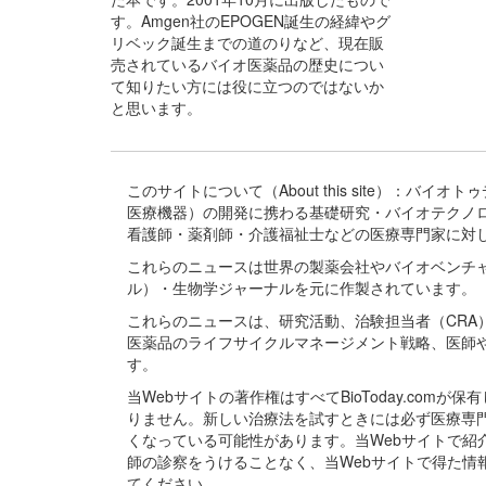
す。Amgen社のEPOGEN誕生の経緯やグ
リベック誕生までの道のりなど、現在販
売されているバイオ医薬品の歴史につい
て知りたい方には役に立つのではないか
と思います。
このサイトについて（About this site）：
医療機器）の開発に携わる基礎研究・バイオテクノ
看護師・薬剤師・介護福祉士などの医療専門家に対
これらのニュースは世界の製薬会社やバイオベンチ
ル）・生物学ジャーナルを元に作製されています。
これらのニュースは、研究活動、治験担当者（CR
医薬品のライフサイクルマネージメント戦略、医師
す。
当Webサイトの著作権はすべてBioToday.c
りません。新しい治療法を試すときには必ず医療専
くなっている可能性があります。当Webサイトで
師の診察をうけることなく、当Webサイトで得た
てください。