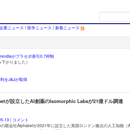
|
|
企業ニュース
医学ニュース
新着ニュース
endiaがプラセボ差引0.7抑制
→下がりました）
利をJ&Jが取得
）
abetが設立したAI創薬のIsomorphic Labsが21億ドル調達
05-13
|
コメント
gleの親会社Alphabetが2021年に設立した英国ロンドン拠点の人工知能（A