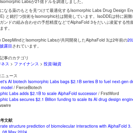
somorphic Labsが21億ドルを調達しました。
なる薬のもとを見つけて最適化するIsomorphic Labs Drug Design Eng
DDE) と銘打つ技術をIsomorphic社は開発しています。IsoDDEは特に困
ガンドの組み合わせの予想精度などでAlphaFold 3をだいぶ凌駕する性
ます。
le DeepMindとIsomorphic Labsが共同開発したAlphaFold 3は2年前の
20
披露目
されています。
記事のカテゴリ
ジネス
>
ファイナンス
>
投資/融資
ニュース
et's AI biotech Isomorphic Labs bags $2.1B series B to fuel next-gen d
 model
/ FierceBiotech
phic Labs adds $2.1B to scale AlphaFold successor
/ FirstWord
phic Labs secures $2.1 Billion funding to scale its AI drug design engi
swire
考文献
ate structure prediction of biomolecular interactions with AlphaFold 3.
. 08 May 2024