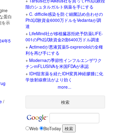
+
Tarsus社がAlkeus社を買ってPh3試験段
階のシュタルガルト病薬を手にする
ine
+
C. difficile感染を防ぐ細菌詰め合わせの
難な蛋白
Ph3試験資金6000万ドルをVedantaが調
能を示
達
+
LifeMind社が移植臓器拒絶予防薬LIFE-
001のPh2試験資金2億6400万ドル調達
24年5
+
Actimedが悪液質薬S-oxprenololの全権
利を再び手にする
+
Modernaの季節性インフルエンザワク
チンmFLUSIVAを米国FDAが承認
+
IDH阻害薬を経たIDH変異神経膠腫に化
学放射線療法がより効く
rug
more...
ne
/
検索
Web
BioToday