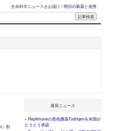
生命科学ニュースをお届け /
明日の新薬
と連携
最新ニュース
+
Replimuneの黒色腫薬Tudriqevを米国が
とうとう承認
I）創