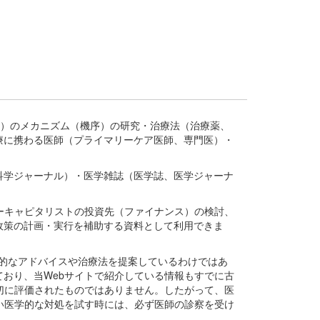
疾患、疾病）のメカニズム（機序）の研究・治療法（治療薬、
療に携わる医師（プライマリーケア医師、専門医）・
。
科学ジャーナル）・医学雑誌（医学誌、医学ジャーナ
ーキャピタリストの投資先（ファイナンス）の検討、
政策の計画・実行を補助する資料として利用できま
医学的なアドバイスや治療法を提案しているわけではあ
おり、当Webサイトで紹介している情報もすでに古
切に評価されたものではありません。したがって、医
い医学的な対処を試す時には、必ず医師の診察を受け