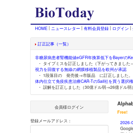
|
|
|
|
HOME
ニュースレター
有料会員登録
ログイン
訂正記事（一覧）
非糖尿病患者腎機能値eGFR年換算低下をBayerのKer
・ タイプミスを訂正しました（下がってきました
視力を回復する無線の網膜移植製品を欧州が承認
・ 1段落目の 発売後→市販品 に訂正しました。
体内仕立て免疫疾患治療CAR-TのSail社を買う選択権
・ 誤解を訂正しました（30億ドル弱→26億ドル弱
Alph
会員様ログイン
Free!
登録メールアドレス：
2026-
Goo