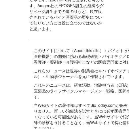
す。Amgen社のEPOGEN誕生の経緯やグ
リベック誕生までの道のりなど、現在販
売されているバイオ医薬品の歴史につい
て知りたい方には役に立つのではないか
と思います。
このサイトについて（About this site）：
医療機器）の開発に携わる基礎研究・バイオテクノ
看護師・薬剤師・介護福祉士などの医療専門家に対
これらのニュースは世界の製薬会社やバイオベンチ
ル）・生物学ジャーナルを元に作製されています。
これらのニュースは、研究活動、治験担当者（CR
医薬品のライフサイクルマネージメント戦略、医師
す。
当Webサイトの著作権はすべてBioToday.c
りません。新しい治療法を試すときには必ず医療専
くなっている可能性があります。当Webサイトで
師の診察をうけることなく、当Webサイトで得た
てください。