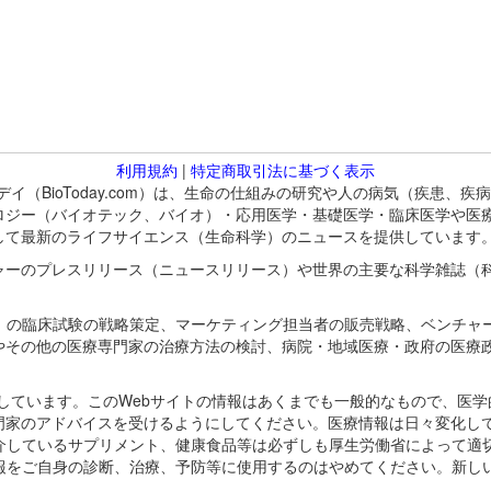
利用規約
|
特定商取引法に基づく表示
バイオトゥデイ（BioToday.com）は、生命の仕組みの研究や人の病気（
ロジー（バイオテック、バイオ）・応用医学・基礎医学・臨床医学や医
して最新のライフサイエンス（生命科学）のニュースを提供しています
ャーのプレスリリース（ニュースリリース）や世界の主要な科学雑誌（
A）の臨床試験の戦略策定、マーケティング担当者の販売戦略、ベンチャ
やその他の医療専門家の治療方法の検討、病院・地域医療・政府の医療
omが保有しています。このWebサイトの情報はあくまでも一般的なもので、
門家のアドバイスを受けるようにしてください。医療情報は日々変化して
紹介しているサプリメント、健康食品等は必ずしも厚生労働省によって適
情報をご自身の診断、治療、予防等に使用するのはやめてください。新し