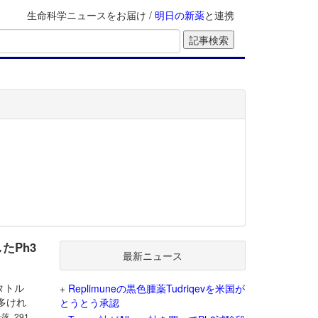
生命科学ニュースをお届け /
明日の新薬
と連携
したPh3
最新ニュース
レタトル
+
Replimuneの黒色腫薬Tudriqevを米国が
多けれ
とうとう承認
段落, 291