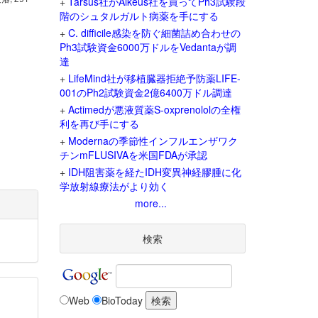
+
Tarsus社がAlkeus社を買ってPh3試験段
階のシュタルガルト病薬を手にする
+
C. difficile感染を防ぐ細菌詰め合わせの
Ph3試験資金6000万ドルをVedantaが調
達
+
LifeMind社が移植臓器拒絶予防薬LIFE-
001のPh2試験資金2億6400万ドル調達
+
Actimedが悪液質薬S-oxprenololの全権
利を再び手にする
+
Modernaの季節性インフルエンザワク
チンmFLUSIVAを米国FDAが承認
+
IDH阻害薬を経たIDH変異神経膠腫に化
学放射線療法がより効く
more...
検索
Web
BioToday