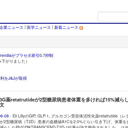
|
|
企業ニュース
医学ニュース
新着ニュース
endiaがプラセボ差引0.7抑制
→下がりました）
利をJ&Jが取得
）
yの3G薬retatrutideが2型糖尿病患者体重を多ければ15%減ら
文
06-08
- Eli LillyのGIP, GLP-1, グルカゴン受容体活性化薬
retatrutide（
が2型糖尿病（T2D）患者の血糖値A1Cを2.0%ぐらい引き下げ、体重を
%減らしたPh3試験TRANSCEND-T2D-1結果が論文報告されました。
(3 