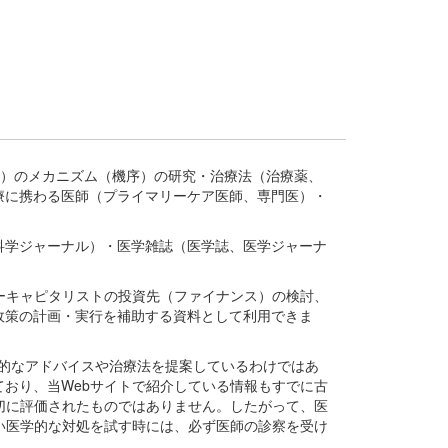
疾患、疾病）のメカニズム（機序）の研究・治療法（治療薬、
療に携わる医師（プライマリーケア医師、専門医）・
。
科学ジャーナル）・医学雑誌（医学誌、医学ジャーナ
ーキャピタリストの投資先（ファイナンス）の検討、
政策の計画・実行を補助する資料として利用できま
医学的なアドバイスや治療法を提案しているわけではあ
おり、当Webサイトで紹介している情報もすでに古
切に評価されたものではありません。したがって、医
い医学的な対処を試す時には、必ず医師の診察を受け