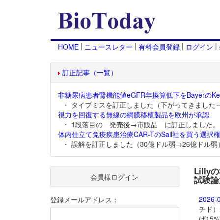
|
|
|
|
HOME
ニュースレター
有料会員登録
ログイン
訂正記事（一覧）
非糖尿病患者腎機能値eGFR年換算低下をBayerのKer
・ タイプミスを訂正しました（下がってきました
視力を回復する無線の網膜移植製品を欧州が承認
・ 1段落目の 発売後→市販品 に訂正しました。
体内仕立て免疫疾患治療CAR-TのSail社を買う選択権
・ 誤解を訂正しました（30億ドル弱→26億ドル弱
Lill
会員様ログイン
試験論
2026-
登録メールアドレス：
チド）
ば15