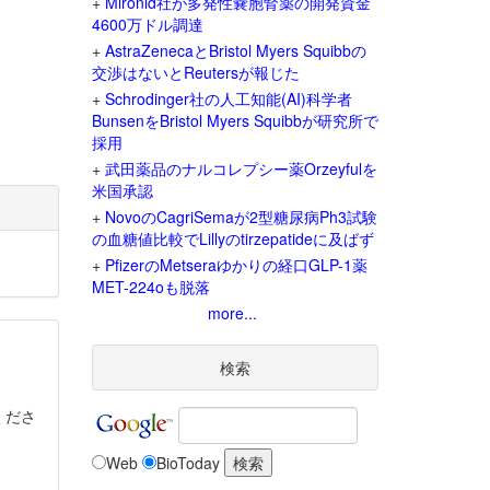
+
Mironid社が多発性嚢胞腎薬の開発資金
4600万ドル調達
+
AstraZenecaとBristol Myers Squibbの
交渉はないとReutersが報じた
+
Schrodinger社の人工知能(AI)科学者
BunsenをBristol Myers Squibbが研究所で
採用
+
武田薬品のナルコレプシー薬Orzeyfulを
米国承認
+
NovoのCagriSemaが2型糖尿病Ph3試験
の血糖値比較でLillyのtirzepatideに及ばず
+
PfizerのMetseraゆかりの経口GLP-1薬
MET-224oも脱落
more...
検索
くださ
Web
BioToday