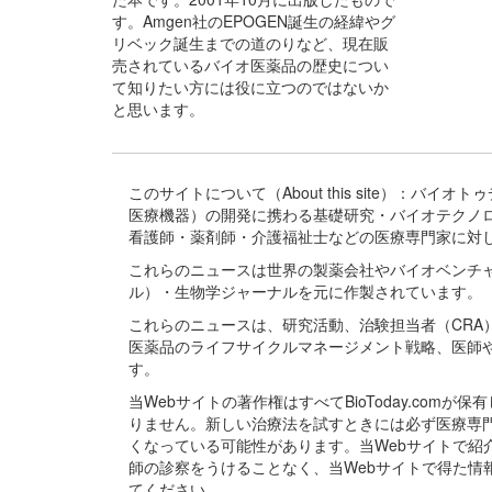
す。Amgen社のEPOGEN誕生の経緯やグ
リベック誕生までの道のりなど、現在販
売されているバイオ医薬品の歴史につい
て知りたい方には役に立つのではないか
と思います。
このサイトについて（About this site）：
医療機器）の開発に携わる基礎研究・バイオテクノ
看護師・薬剤師・介護福祉士などの医療専門家に対
これらのニュースは世界の製薬会社やバイオベンチ
ル）・生物学ジャーナルを元に作製されています。
これらのニュースは、研究活動、治験担当者（CR
医薬品のライフサイクルマネージメント戦略、医師
す。
当Webサイトの著作権はすべてBioToday.c
りません。新しい治療法を試すときには必ず医療専
くなっている可能性があります。当Webサイトで
師の診察をうけることなく、当Webサイトで得た
てください。