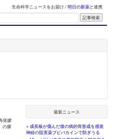
生命科学ニュースをお届け /
明日の新薬
と連携
最新ニュース
再発膠
+
成長板が傷んだ後の病的骨形成を感覚
）の膠
神経の阻害薬ブピバカインで防ぎうる