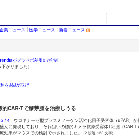
|
|
企業ニュース
医学ニュース
新着ニュース
endiaがプラセボ差引0.7抑制
→下がりました）
利をJ&Jが取得
）
R標的CAR-Tで膠芽腫を治療しうる
05-14
- ウロキナーゼ型プラスミノーゲン活性化因子受容体（uPAR）が
盛んに発現しており、それ狙いの標的キメラ抗原受容体T細胞（CAR-T
療効果がマウスでの検討で示されました。
(2 段落, 163 文字)