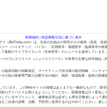
利用規約
|
特定商取引法に基づく表示
バイオトゥデイ（BioToday.com）は、生命の仕組みの研究や人の病気（
ロジー（バイオテック、バイオ）・応用医学・基礎医学・臨床医学や医
して最新のライフサイエンス（生命科学）のニュースを提供しています
ャーのプレスリリース（ニュースリリース）や世界の主要な科学雑誌（
A）の臨床試験の戦略策定、マーケティング担当者の販売戦略、ベンチャ
やその他の医療専門家の治療方法の検討、病院・地域医療・政府の医療
omが保有しています。このWebサイトの情報はあくまでも一般的なもので、
門家のアドバイスを受けるようにしてください。医療情報は日々変化して
紹介しているサプリメント、健康食品等は必ずしも厚生労働省によって適
情報をご自身の診断、治療、予防等に使用するのはやめてください。新し