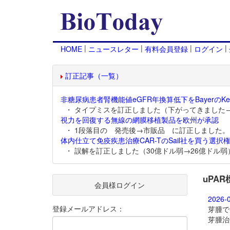
|
|
|
|
HOME
ニュースレター
有料会員登録
ログイン
訂正記事（一覧）
非糖尿病患者腎機能値eGFR年換算低下をBayerのKer
・ タイプミスを訂正しました（下がってきました
視力を回復する無線の網膜移植製品を欧州が承認
・ 1段落目の 発売後→市販品 に訂正しました。
体内仕立て免疫疾患治療CAR-TのSail社を買う選択権
・ 誤解を訂正しました（30億ドル弱→26億ドル弱
uPA
会員様ログイン
2026-
登録メールアドレス：
芽腫で
芽腫治