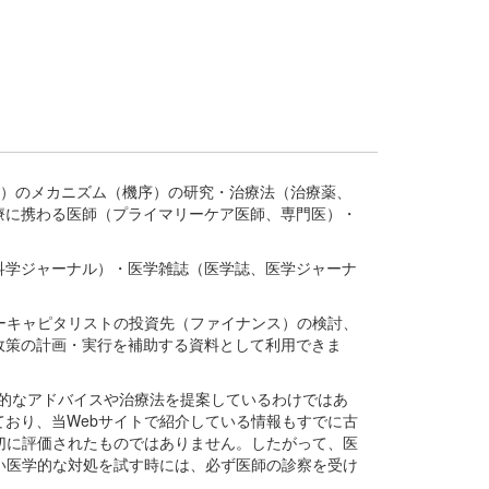
疾患、疾病）のメカニズム（機序）の研究・治療法（治療薬、
療に携わる医師（プライマリーケア医師、専門医）・
。
科学ジャーナル）・医学雑誌（医学誌、医学ジャーナ
ーキャピタリストの投資先（ファイナンス）の検討、
政策の計画・実行を補助する資料として利用できま
医学的なアドバイスや治療法を提案しているわけではあ
おり、当Webサイトで紹介している情報もすでに古
切に評価されたものではありません。したがって、医
い医学的な対処を試す時には、必ず医師の診察を受け