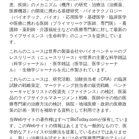
患、疾病）のメカニズム（機序）の研究・治療法（治療薬、
医療機器）の開発に携わる基礎研究・バイオテクノロジー
（バイオテック、バイオ）・応用医学・基礎医学・臨床医学
や医療に携わる医師（プライマリーケア医師、専門医）・看
護師・薬剤師・介護福祉士などの医療専門家に対して最新の
ライフサイエンス（生命科学）のニュースを提供していま
す。
これらのニュースは世界の製薬会社やバイオベンチャーのプ
レスリリース（ニュースリリース）や世界の主要な科学雑誌
（科学ジャーナル）・医学雑誌（医学誌、医学ジャーナ
ル）・生物学ジャーナルを元に作製されています。
これらのニュースは、研究活動、治験担当者（CRA）の臨床
試験の戦略策定、マーケティング担当者の販売戦略、ベンチ
ャーキャピタリストの投資先（ファイナンス）の検討、医薬
品のライフサイクルマネージメント戦略、医師やその他の医
療専門家の治療方法の検討、病院・地域医療・政府の医療政
策の計画・実行を補助する資料として利用できます。
当Webサイトの著作権はすべてBioToday.comが保有していま
す。このWebサイトの情報はあくまでも一般的なもので、医
学的なアドバイスや治療法を提案しているわけではありませ
ん。新しい治療法を試すときには必ず医療専門家のアドバイ