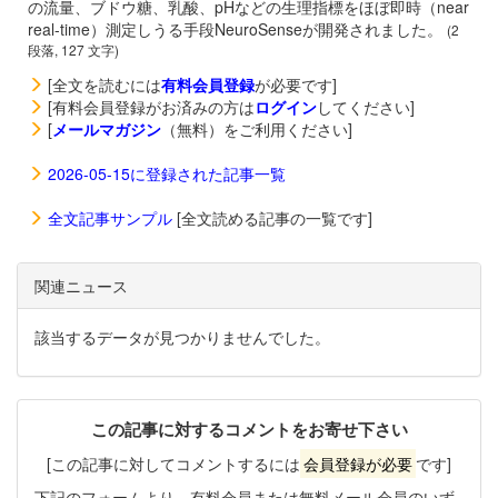
の流量、ブドウ糖、乳酸、pHなどの生理指標をほぼ即時（near
real-time）測定しうる手段NeuroSenseが開発されました。
(2
段落, 127 文字)
[全文を読むには
有料会員登録
が必要です]
[有料会員登録がお済みの方は
ログイン
してください]
[
メールマガジン
（無料）をご利用ください]
2026-05-15に登録された記事一覧
全文記事サンプル
[全文読める記事の一覧です]
関連ニュース
該当するデータが見つかりませんでした。
この記事に対するコメントをお寄せ下さい
[この記事に対してコメントするには
会員登録が必要
です]
下記のフォームより、有料会員または無料メール会員のいず