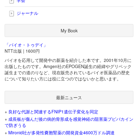
ジャーナル
My Book
「バイオ・トゥデイ」
NTT出版 | 1600円
バイオを応用して開発中の新薬を紹介した本です。2001年10月に
出版したものです。Amgen社のEPOGEN誕生の経緯やグリベック
誕生までの道のりなど、現在販売されているバイオ医薬品の歴史
について知りたい方には役に立つのではないかと思います。
最新ニュース
+
良好な代謝と関連するFNIP1遺伝子変化を同定
+
成長板が傷んだ後の病的骨形成を感覚神経の阻害薬ブピバカイン
で防ぎうる
+
Mironid社が多発性嚢胞腎薬の開発資金4600万ドル調達