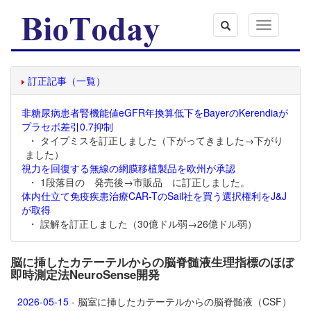
Toggle
navigation
訂正記事（一覧）
非糖尿病患者腎機能値eGFR年換算低下をBayerのKerendiaが
プラセボ差引0.7抑制
・ タイプミスを訂正しました（下がってきました→下がり
ました）
視力を回復する無線の網膜移植製品を欧州が承認
・ 1段落目の 発売後→市販品 に訂正しました。
体内仕立て免疫疾患治療CAR-TのSail社を買う選択権利をJ&J
が取得
・ 誤解を訂正しました（30億ドル弱→26億ドル弱）
脳に挿したカテーテルからの脳脊髄液生理指標のほぼ
即時測定法NeuroSense開発
2026-05-15
- 脳室に挿したカテーテルからの脳脊髄液（CSF）