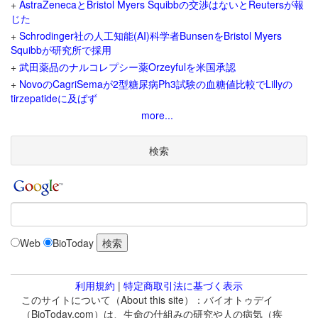
+
AstraZenecaとBristol Myers Squibbの交渉はないとReutersが報
じた
+
Schrodinger社の人工知能(AI)科学者BunsenをBristol Myers
Squibbが研究所で採用
+
武田薬品のナルコレプシー薬Orzeyfulを米国承認
+
NovoのCagriSemaが2型糖尿病Ph3試験の血糖値比較でLillyの
tirzepatideに及ばず
more...
検索
Web
BioToday
利用規約
|
特定商取引法に基づく表示
このサイトについて（About this site）：バイオトゥデイ
（BioToday.com）は、生命の仕組みの研究や人の病気（疾