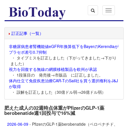
Toggle
navigation
訂正記事（一覧）
非糖尿病患者腎機能値eGFR年換算低下をBayerのKerendiaが
プラセボ差引0.7抑制
・ タイプミスを訂正しました（下がってきました→下がり
ました）
視力を回復する無線の網膜移植製品を欧州が承認
・ 1段落目の 発売後→市販品 に訂正しました。
体内仕立て免疫疾患治療CAR-TのSail社を買う選択権利をJ&J
が取得
・ 誤解を訂正しました（30億ドル弱→26億ドル弱）
肥えた成人の32週時点体重がPfizerのGLP-1薬
berobenatide週1回投与で16%減
2026-06-09
- PfizerのGLP-1薬
berobenatide（ベロベナチド、