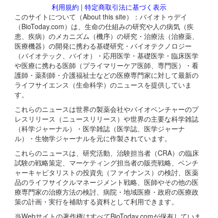
利用規約
|
特定商取引法に基づく表示
このサイトについて（About this site）：バイオトゥデイ
（BioToday.com）は、生命の仕組みの研究や人の病気（疾
患、疾病）のメカニズム（機序）の研究・治療法（治療薬、
医療機器）の開発に携わる基礎研究・バイオテクノロジー
（バイオテック、バイオ）・応用医学・基礎医学・臨床医学
や医療に携わる医師（プライマリーケア医師、専門医）・看
護師・薬剤師・介護福祉士などの医療専門家に対して最新の
ライフサイエンス（生命科学）のニュースを提供していま
す。
これらのニュースは世界の製薬会社やバイオベンチャーのプ
レスリリース（ニュースリリース）や世界の主要な科学雑誌
（科学ジャーナル）・医学雑誌（医学誌、医学ジャーナ
ル）・生物学ジャーナルを元に作製されています。
これらのニュースは、研究活動、治験担当者（CRA）の臨床
試験の戦略策定、マーケティング担当者の販売戦略、ベンチ
ャーキャピタリストの投資先（ファイナンス）の検討、医薬
品のライフサイクルマネージメント戦略、医師やその他の医
療専門家の治療方法の検討、病院・地域医療・政府の医療政
策の計画・実行を補助する資料として利用できます。
当Webサイトの著作権はすべてBioToday.comが保有していま