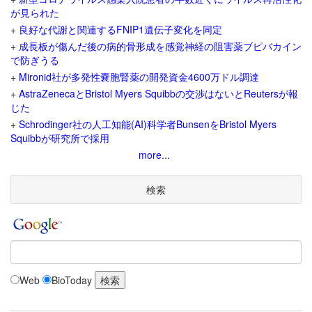
が見られた
+
良好な代謝と関連するFNIP1遺伝子変化を同定
+
成長板が傷んだ後の病的骨形成を感覚神経の阻害薬ブピバカイン
で防ぎうる
+
Mironid社が多発性嚢胞腎薬の開発資金4600万ドル調達
+
AstraZenecaとBristol Myers Squibbの交渉はないとReutersが報
じた
+
Schrodinger社の人工知能(AI)科学者BunsenをBristol Myers
Squibbが研究所で採用
more...
検索
Web
BioToday