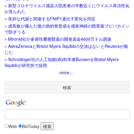
+
新型コロナウイルス感染入院患者の半数近くにウイルス再活性化
が見られた
+
良好な代謝と関連するFNIP1遺伝子変化を同定
+
成長板が傷んだ後の病的骨形成を感覚神経の阻害薬ブピバカイン
で防ぎうる
+
Mironid社が多発性嚢胞腎薬の開発資金4600万ドル調達
+
AstraZenecaとBristol Myers Squibbの交渉はないとReutersが報
じた
+
Schrodinger社の人工知能(AI)科学者BunsenをBristol Myers
Squibbが研究所で採用
more...
検索
Web
BioToday