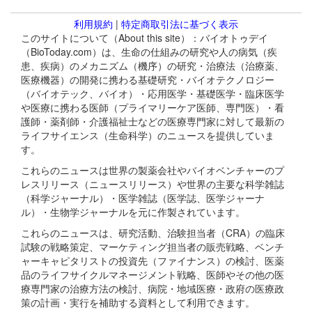
利用規約
|
特定商取引法に基づく表示
このサイトについて（About this site）：バイオトゥデイ
（BioToday.com）は、生命の仕組みの研究や人の病気（疾
患、疾病）のメカニズム（機序）の研究・治療法（治療薬、
医療機器）の開発に携わる基礎研究・バイオテクノロジー
（バイオテック、バイオ）・応用医学・基礎医学・臨床医学
や医療に携わる医師（プライマリーケア医師、専門医）・看
護師・薬剤師・介護福祉士などの医療専門家に対して最新の
ライフサイエンス（生命科学）のニュースを提供していま
す。
これらのニュースは世界の製薬会社やバイオベンチャーのプ
レスリリース（ニュースリリース）や世界の主要な科学雑誌
（科学ジャーナル）・医学雑誌（医学誌、医学ジャーナ
ル）・生物学ジャーナルを元に作製されています。
これらのニュースは、研究活動、治験担当者（CRA）の臨床
試験の戦略策定、マーケティング担当者の販売戦略、ベンチ
ャーキャピタリストの投資先（ファイナンス）の検討、医薬
品のライフサイクルマネージメント戦略、医師やその他の医
療専門家の治療方法の検討、病院・地域医療・政府の医療政
策の計画・実行を補助する資料として利用できます。