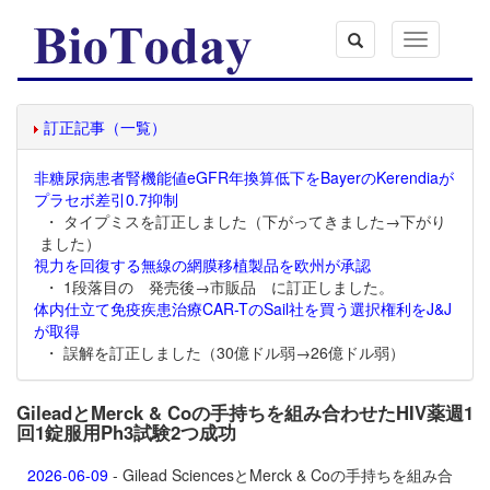
Toggle
navigation
訂正記事（一覧）
非糖尿病患者腎機能値eGFR年換算低下をBayerのKerendiaが
プラセボ差引0.7抑制
・ タイプミスを訂正しました（下がってきました→下がり
ました）
視力を回復する無線の網膜移植製品を欧州が承認
・ 1段落目の 発売後→市販品 に訂正しました。
体内仕立て免疫疾患治療CAR-TのSail社を買う選択権利をJ&J
が取得
・ 誤解を訂正しました（30億ドル弱→26億ドル弱）
GileadとMerck & Coの手持ちを組み合わせたHIV薬週1
回1錠服用Ph3試験2つ成功
2026-06-09
- Gilead SciencesとMerck & Coの手持ちを組み合