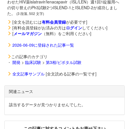
わせたHIV薬
islatravir/
lenacapavir（
ISL/LEN）週1回1錠服用へ
の切り替えのPh3試験2つISLEND-1とISLEND-2が成功しまし
た。
(3 段落, 502 文字)
[全文を読むには
有料会員登録
が必要です]
[有料会員登録がお済みの方は
ログイン
してください]
[
メールマガジン
（無料）をご利用ください]
2026-06-09に登録された記事一覧
この記事のカテゴリ
・
開発
>
臨床試験
>
第3相/ピボタル試験
全文記事サンプル
[全文読める記事の一覧です]
関連ニュース
該当するデータが見つかりませんでした。
この記事に対するコメントをお寄せ下さい