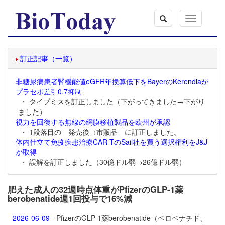
Toggle
navigation
訂正記事（一覧）
非糖尿病患者腎機能値eGFR年換算低下をBayerのKerendiaが
プラセボ差引0.7抑制
・ タイプミスを訂正しました（下がってきました→下がり
ました）
視力を回復する無線の網膜移植製品を欧州が承認
・ 1段落目の 発売後→市販品 に訂正しました。
体内仕立て免疫疾患治療CAR-TのSail社を買う選択権利をJ&J
が取得
・ 誤解を訂正しました（30億ドル弱→26億ドル弱）
肥えた成人の32週時点体重がPfizerのGLP-1薬
berobenatide週1回投与で16%減
2026-06-09
- PfizerのGLP-1薬
berobenatide（ベロベナチド、