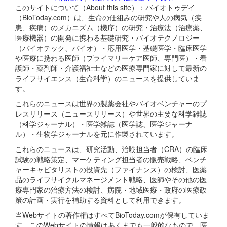
このサイトについて（About this site）：バイオトゥデイ
（BioToday.com）は、生命の仕組みの研究や人の病気（疾
患、疾病）のメカニズム（機序）の研究・治療法（治療薬、
医療機器）の開発に携わる基礎研究・バイオテクノロジー
（バイオテック、バイオ）・応用医学・基礎医学・臨床医学
や医療に携わる医師（プライマリーケア医師、専門医）・看
護師・薬剤師・介護福祉士などの医療専門家に対して最新の
ライフサイエンス（生命科学）のニュースを提供していま
す。
これらのニュースは世界の製薬会社やバイオベンチャーのプ
レスリリース（ニュースリリース）や世界の主要な科学雑誌
（科学ジャーナル）・医学雑誌（医学誌、医学ジャーナ
ル）・生物学ジャーナルを元に作製されています。
これらのニュースは、研究活動、治験担当者（CRA）の臨床
試験の戦略策定、マーケティング担当者の販売戦略、ベンチ
ャーキャピタリストの投資先（ファイナンス）の検討、医薬
品のライフサイクルマネージメント戦略、医師やその他の医
療専門家の治療方法の検討、病院・地域医療・政府の医療政
策の計画・実行を補助する資料として利用できます。
当Webサイトの著作権はすべてBioToday.comが保有していま
す。このWebサイトの情報はあくまでも一般的なもので、医