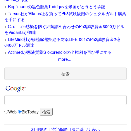
+
Replimuneの黒色腫薬Tudriqevを米国がとうとう承認
+
Tarsus社がAlkeus社を買ってPh3試験段階のシュタルガルト病薬
を手にする
+
C. difficile感染を防ぐ細菌詰め合わせのPh3試験資金6000万ドル
をVedantaが調達
+
LifeMind社が移植臓器拒絶予防薬LIFE-001のPh2試験資金2億
6400万ドル調達
+
Actimedが悪液質薬S-oxprenololの全権利を再び手にする
more...
検索
Web
BioToday
利用規約
|
特定商取引法に基づく表示