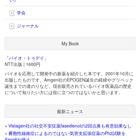
学会
ジャーナル
My Book
「バイオ・トゥデイ」
NTT出版 | 1600円
バイオを応用して開発中の新薬を紹介した本です。2001年10月に
出版したものです。Amgen社のEPOGEN誕生の経緯やグリベック
誕生までの道のりなど、現在販売されているバイオ医薬品の歴史
について知りたい方には役に立つのではないかと思います。
最新ニュース
+
Vistagen社の社交不安症薬fasedienolの2回点鼻も有意効果なし
+
嚢胞性線維症によるのではない気管支拡張症薬のPh2試験を
Sanofiが停止