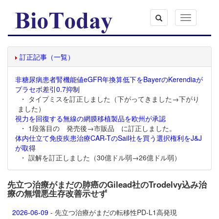
Toggle
navigation
訂正記事（一覧）
非糖尿病患者腎機能値eGFR年換算低下をBayerのKerendiaが
プラセボ差引0.7抑制
・ タイプミスを訂正しました（下がってきました→下がり
ました）
視力を回復する無線の網膜移植製品を欧州が承認
・ 1段落目の 発売後→市販品 に訂正しました。
体内仕立て免疫疾患治療CAR-TのSail社を買う選択権利をJ&J
が取得
・ 誤解を訂正しました（30億ドル弱→26億ドル弱）
先立つ治療がまだの肺癌のGilead社のTrodelvy込み治
療の無増悪生存改善示せず
2026-06-09
- 先立つ治療がまだの転移性PD-L1高発現