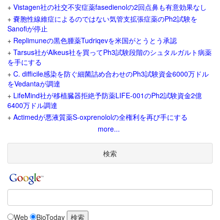
+
Vistagen社の社交不安症薬fasedienolの2回点鼻も有意効果なし
+
嚢胞性線維症によるのではない気管支拡張症薬のPh2試験を
Sanofiが停止
+
Replimuneの黒色腫薬Tudriqevを米国がとうとう承認
+
Tarsus社がAlkeus社を買ってPh3試験段階のシュタルガルト病薬
を手にする
+
C. difficile感染を防ぐ細菌詰め合わせのPh3試験資金6000万ドル
をVedantaが調達
+
LifeMind社が移植臓器拒絶予防薬LIFE-001のPh2試験資金2億
6400万ドル調達
+
Actimedが悪液質薬S-oxprenololの全権利を再び手にする
more...
検索
Web
BioToday