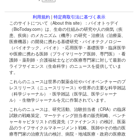
利用規約
|
特定商取引法に基づく表示
このサイトについて（About this site）：バイオトゥデイ
（BioToday.com）は、生命の仕組みの研究や人の病気（疾
患、疾病）のメカニズム（機序）の研究・治療法（治療薬、
医療機器）の開発に携わる基礎研究・バイオテクノロジー
（バイオテック、バイオ）・応用医学・基礎医学・臨床医学
や医療に携わる医師（プライマリーケア医師、専門医）・看
護師・薬剤師・介護福祉士などの医療専門家に対して最新の
ライフサイエンス（生命科学）のニュースを提供していま
す。
これらのニュースは世界の製薬会社やバイオベンチャーのプ
レスリリース（ニュースリリース）や世界の主要な科学雑誌
（科学ジャーナル）・医学雑誌（医学誌、医学ジャーナ
ル）・生物学ジャーナルを元に作製されています。
これらのニュースは、研究活動、治験担当者（CRA）の臨床
試験の戦略策定、マーケティング担当者の販売戦略、ベンチ
ャーキャピタリストの投資先（ファイナンス）の検討、医薬
品のライフサイクルマネージメント戦略、医師やその他の医
療専門家の治療方法の検討、病院・地域医療・政府の医療政