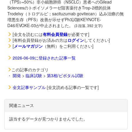
（TPS>=50%）非小細胞肺癌（NSCLC）患者へのGilead
Sciencesのトポイソメラーゼ阻害薬付きTrop-2標的抗体
Trodelvy（トロデルビ；sacituzumab govitecan）込み治療の無
増悪生存（PFS）改善が示せずPh3試験KEYNOTE-
D46/EVOKE-03が中止されました。
(3 段落, 392 文字)
[全文を読むには
有料会員登録
が必要です]
[有料会員登録がお済みの方は
ログイン
してください]
[
メールマガジン
（無料）をご利用ください]
2026-06-09に登録された記事一覧
この記事のカテゴリ
・
開発
>
臨床試験
>
第3相/ピボタル試験
全文記事サンプル
[全文読める記事の一覧です]
関連ニュース
該当するデータが見つかりませんでした。