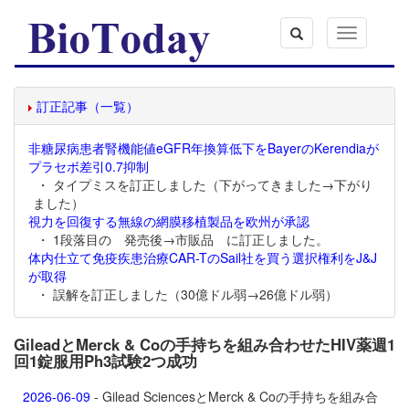
Toggle
navigation
訂正記事（一覧）
非糖尿病患者腎機能値eGFR年換算低下をBayerのKerendiaが
プラセボ差引0.7抑制
・ タイプミスを訂正しました（下がってきました→下がり
ました）
視力を回復する無線の網膜移植製品を欧州が承認
・ 1段落目の 発売後→市販品 に訂正しました。
体内仕立て免疫疾患治療CAR-TのSail社を買う選択権利をJ&J
が取得
・ 誤解を訂正しました（30億ドル弱→26億ドル弱）
GileadとMerck & Coの手持ちを組み合わせたHIV薬週1
回1錠服用Ph3試験2つ成功
2026-06-09
- Gilead SciencesとMerck & Coの手持ちを組み合