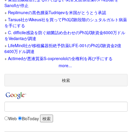
Sanofiが停止
+
Replimuneの黒色腫薬Tudriqevを米国がとうとう承認
+
Tarsus社がAlkeus社を買ってPh3試験段階のシュタルガルト病薬
を手にする
+
C. difficile感染を防ぐ細菌詰め合わせのPh3試験資金6000万ドル
をVedantaが調達
+
LifeMind社が移植臓器拒絶予防薬LIFE-001のPh2試験資金2億
6400万ドル調達
+
Actimedが悪液質薬S-oxprenololの全権利を再び手にする
more...
検索
Web
BioToday