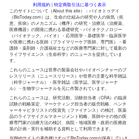
利用規約
|
特定商取引法に基づく表示
このサイトについて（About this site）：バイオトゥデイ
（BioToday.com）は、生命の仕組みの研究や人の病気（疾
患、疾病）のメカニズム（機序）の研究・治療法（治療薬、
医療機器）の開発に携わる基礎研究・バイオテクノロジー
（バイオテック、バイオ）・応用医学・基礎医学・臨床医学
や医療に携わる医師（プライマリーケア医師、専門医）・看
護師・薬剤師・介護福祉士などの医療専門家に対して最新の
ライフサイエンス（生命科学）のニュースを提供していま
す。
これらのニュースは世界の製薬会社やバイオベンチャーのプ
レスリリース（ニュースリリース）や世界の主要な科学雑誌
（科学ジャーナル）・医学雑誌（医学誌、医学ジャーナ
ル）・生物学ジャーナルを元に作製されています。
これらのニュースは、研究活動、治験担当者（CRA）の臨床
試験の戦略策定、マーケティング担当者の販売戦略、ベンチ
ャーキャピタリストの投資先（ファイナンス）の検討、医薬
品のライフサイクルマネージメント戦略、医師やその他の医
療専門家の治療方法の検討、病院・地域医療・政府の医療政
策の計画・実行を補助する資料として利用できます。
当Webサイトの著作権はすべてBioToday.comが保有していま