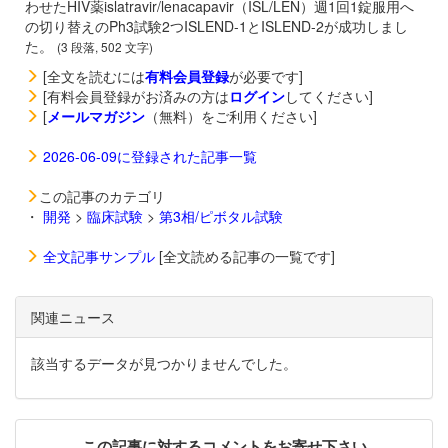
わせたHIV薬
islatravir/
lenacapavir（
ISL/LEN）週1回1錠服用へ
の切り替えのPh3試験2つISLEND-1とISLEND-2が成功しまし
た。
(3 段落, 502 文字)
[全文を読むには
有料会員登録
が必要です]
[有料会員登録がお済みの方は
ログイン
してください]
[
メールマガジン
（無料）をご利用ください]
2026-06-09に登録された記事一覧
この記事のカテゴリ
・
開発
>
臨床試験
>
第3相/ピボタル試験
全文記事サンプル
[全文読める記事の一覧です]
関連ニュース
該当するデータが見つかりませんでした。
この記事に対するコメントをお寄せ下さい