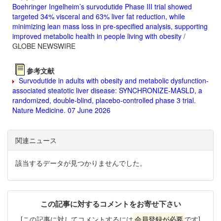
Boehringer Ingelheim’s survodutide Phase III trial showed
targeted 34% visceral and 63% liver fat reduction, while
minimizing lean mass loss in pre-specified analysis, supporting
improved metabolic health in people living with obesity
/
GLOBE NEWSWIRE
参考文献
Survodutide in adults with obesity and metabolic dysfunction-
associated steatotic liver disease: SYNCHRONIZE-MASLD, a
randomized, double-blind, placebo-controlled phase 3 trial.
Nature Medicine. 07 June 2026
関連ニュース
該当するデータが見つかりませんでした。
この記事に対するコメントをお寄せ下さい
[この記事に対してコメントするには
会員登録が必要
です]