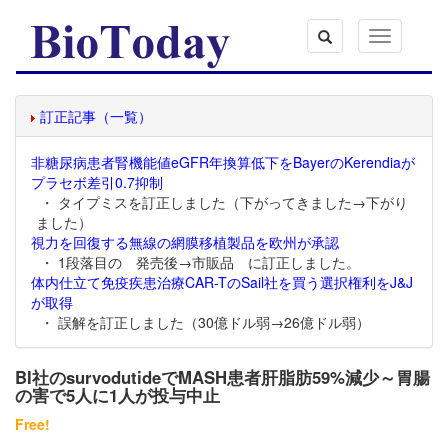
Toggle
navigation
訂正記事（一覧）
非糖尿病患者腎機能値eGFR年換算低下をBayerのKerendiaが
プラセボ差引0.7抑制
・ タイプミスを訂正しました（下がってきました→下がり
ました）
視力を回復する無線の網膜移植製品を欧州が承認
・ 1段落目の 発売後→市販品 に訂正しました。
体内仕立て免疫疾患治療CAR-TのSail社を買う選択権利をJ&J
が取得
・ 誤解を訂正しました（30億ドル弱→26億ドル弱）
BI社のsurvodutideでMASH患者肝脂肪59%減少～胃腸
の害で5人に1人が投与中止
Free!