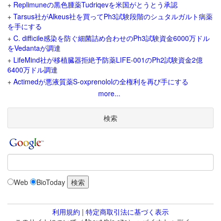
+
Replimuneの黒色腫薬Tudriqevを米国がとうとう承認
+
Tarsus社がAlkeus社を買ってPh3試験段階のシュタルガルト病薬
を手にする
+
C. difficile感染を防ぐ細菌詰め合わせのPh3試験資金6000万ドル
をVedantaが調達
+
LifeMind社が移植臓器拒絶予防薬LIFE-001のPh2試験資金2億
6400万ドル調達
+
Actimedが悪液質薬S-oxprenololの全権利を再び手にする
more...
検索
Web
BioToday
利用規約
|
特定商取引法に基づく表示