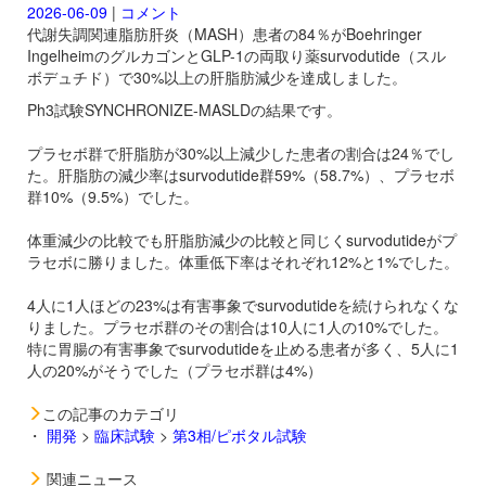
2026-06-09
|
コメント
代謝失調関連脂肪肝炎（MASH）患者の84％がBoehringer
IngelheimのグルカゴンとGLP-1の両取り薬
survodutide（スル
ボデュチド）で30%以上の肝脂肪減少を達成しました。
Ph3試験SYNCHRONIZE-MASLDの結果です。
プラセボ群で肝脂肪が30%以上減少した患者の割合は24％でし
た。肝脂肪の減少率は
survodutide群59%（58.7%）、プラセボ
群10%（9.5%）でした。
体重減少の比較でも肝脂肪減少の比較と同じく
survodutideがプ
ラセボに勝りました。体重低下率はそれぞれ12%と1%でした。
4人に1人ほどの23%は有害事象で
survodutideを続けられなくな
りました。プラセボ群のその割合は10人に1人の10%でした。
特に胃腸の有害事象で
survodutideを止める患者が多く、5人に1
人の20%がそうでした（プラセボ群は4%）
この記事のカテゴリ
・
開発
>
臨床試験
>
第3相/ピボタル試験
関連ニュース