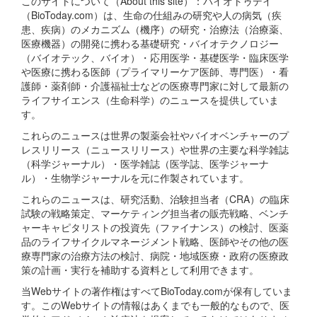
このサイトについて（About this site）：バイオトゥデイ
（BioToday.com）は、生命の仕組みの研究や人の病気（疾
患、疾病）のメカニズム（機序）の研究・治療法（治療薬、
医療機器）の開発に携わる基礎研究・バイオテクノロジー
（バイオテック、バイオ）・応用医学・基礎医学・臨床医学
や医療に携わる医師（プライマリーケア医師、専門医）・看
護師・薬剤師・介護福祉士などの医療専門家に対して最新の
ライフサイエンス（生命科学）のニュースを提供していま
す。
これらのニュースは世界の製薬会社やバイオベンチャーのプ
レスリリース（ニュースリリース）や世界の主要な科学雑誌
（科学ジャーナル）・医学雑誌（医学誌、医学ジャーナ
ル）・生物学ジャーナルを元に作製されています。
これらのニュースは、研究活動、治験担当者（CRA）の臨床
試験の戦略策定、マーケティング担当者の販売戦略、ベンチ
ャーキャピタリストの投資先（ファイナンス）の検討、医薬
品のライフサイクルマネージメント戦略、医師やその他の医
療専門家の治療方法の検討、病院・地域医療・政府の医療政
策の計画・実行を補助する資料として利用できます。
当Webサイトの著作権はすべてBioToday.comが保有していま
す。このWebサイトの情報はあくまでも一般的なもので、医