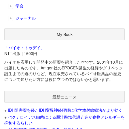
学会
ジャーナル
My Book
「バイオ・トゥデイ」
NTT出版 | 1600円
バイオを応用して開発中の新薬を紹介した本です。2001年10月に
出版したものです。Amgen社のEPOGEN誕生の経緯やグリベック
誕生までの道のりなど、現在販売されているバイオ医薬品の歴史
について知りたい方には役に立つのではないかと思います。
最新ニュース
+
IDH阻害薬を経たIDH変異神経膠腫に化学放射線療法がより効く
+
バクテロイデス細菌による胆汁酸塩代謝亢進が食物アレルギーを
抑制するらしい