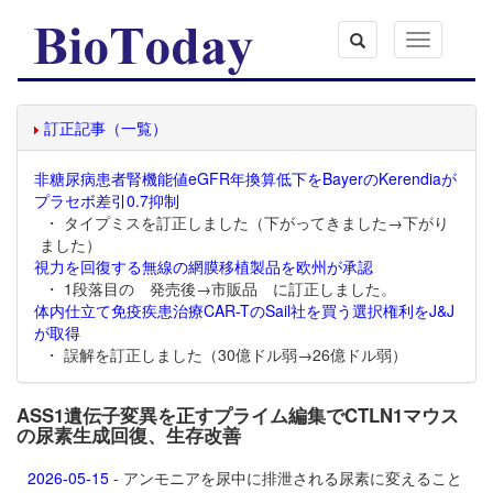
Toggle
navigation
訂正記事（一覧）
非糖尿病患者腎機能値eGFR年換算低下をBayerのKerendiaが
プラセボ差引0.7抑制
・ タイプミスを訂正しました（下がってきました→下がり
ました）
視力を回復する無線の網膜移植製品を欧州が承認
・ 1段落目の 発売後→市販品 に訂正しました。
体内仕立て免疫疾患治療CAR-TのSail社を買う選択権利をJ&J
が取得
・ 誤解を訂正しました（30億ドル弱→26億ドル弱）
ASS1遺伝子変異を正すプライム編集でCTLN1マウス
の尿素生成回復、生存改善
2026-05-15
- アンモニアを尿中に排泄される尿素に変えること