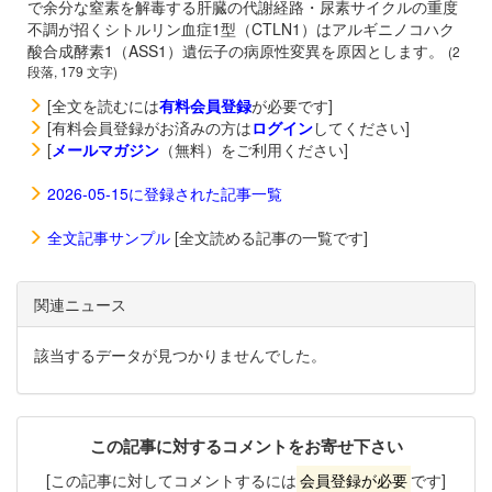
で余分な窒素を解毒する肝臓の代謝経路・尿素サイクルの重度
不調が招くシトルリン血症1型（CTLN1）はアルギニノコハク
酸合成酵素1（ASS1）遺伝子の病原性変異を原因とします。
(2
段落, 179 文字)
[全文を読むには
有料会員登録
が必要です]
[有料会員登録がお済みの方は
ログイン
してください]
[
メールマガジン
（無料）をご利用ください]
2026-05-15に登録された記事一覧
全文記事サンプル
[全文読める記事の一覧です]
関連ニュース
該当するデータが見つかりませんでした。
この記事に対するコメントをお寄せ下さい
[この記事に対してコメントするには
会員登録が必要
です]