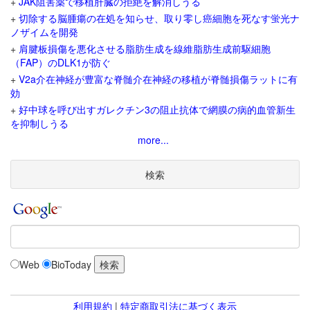
+
JAK阻害薬で移植肝臓の拒絶を解消しうる
+
切除する脳腫瘍の在処を知らせ、取り零し癌細胞を死なす蛍光ナ
ノザイムを開発
+
肩腱板損傷を悪化させる脂肪生成を線維脂肪生成前駆細胞
（FAP）のDLK1が防ぐ
+
V2a介在神経が豊富な脊髄介在神経の移植が脊髄損傷ラットに有
効
+
好中球を呼び出すガレクチン3の阻止抗体で網膜の病的血管新生
を抑制しうる
more...
検索
Web
BioToday
利用規約
|
特定商取引法に基づく表示