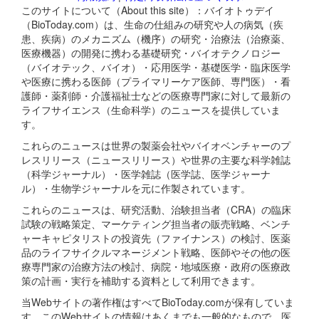
このサイトについて（About this site）：バイオトゥデイ
（BioToday.com）は、生命の仕組みの研究や人の病気（疾
患、疾病）のメカニズム（機序）の研究・治療法（治療薬、
医療機器）の開発に携わる基礎研究・バイオテクノロジー
（バイオテック、バイオ）・応用医学・基礎医学・臨床医学
や医療に携わる医師（プライマリーケア医師、専門医）・看
護師・薬剤師・介護福祉士などの医療専門家に対して最新の
ライフサイエンス（生命科学）のニュースを提供していま
す。
これらのニュースは世界の製薬会社やバイオベンチャーのプ
レスリリース（ニュースリリース）や世界の主要な科学雑誌
（科学ジャーナル）・医学雑誌（医学誌、医学ジャーナ
ル）・生物学ジャーナルを元に作製されています。
これらのニュースは、研究活動、治験担当者（CRA）の臨床
試験の戦略策定、マーケティング担当者の販売戦略、ベンチ
ャーキャピタリストの投資先（ファイナンス）の検討、医薬
品のライフサイクルマネージメント戦略、医師やその他の医
療専門家の治療方法の検討、病院・地域医療・政府の医療政
策の計画・実行を補助する資料として利用できます。
当Webサイトの著作権はすべてBioToday.comが保有していま
す。このWebサイトの情報はあくまでも一般的なもので、医