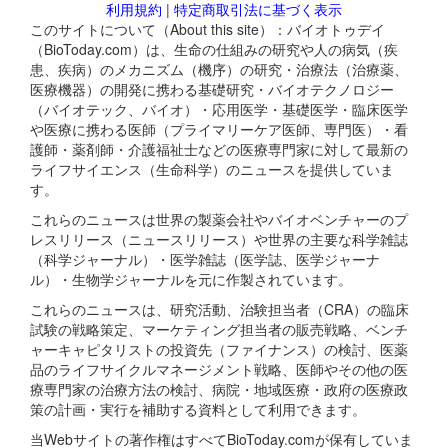
利用規約
|
特定商取引法に基づく表示
このサイトについて（About this site）：バイオトゥデイ
（BioToday.com）は、生命の仕組みの研究や人の病気（疾
患、疾病）のメカニズム（機序）の研究・治療法（治療薬、
医療機器）の開発に携わる基礎研究・バイオテクノロジー
（バイオテック、バイオ）・応用医学・基礎医学・臨床医学
や医療に携わる医師（プライマリーケア医師、専門医）・看
護師・薬剤師・介護福祉士などの医療専門家に対して最新の
ライフサイエンス（生命科学）のニュースを提供していま
す。
これらのニュースは世界の製薬会社やバイオベンチャーのプ
レスリリース（ニュースリリース）や世界の主要な科学雑誌
（科学ジャーナル）・医学雑誌（医学誌、医学ジャーナ
ル）・生物学ジャーナルを元に作製されています。
これらのニュースは、研究活動、治験担当者（CRA）の臨床
試験の戦略策定、マーケティング担当者の販売戦略、ベンチ
ャーキャピタリストの投資先（ファイナンス）の検討、医薬
品のライフサイクルマネージメント戦略、医師やその他の医
療専門家の治療方法の検討、病院・地域医療・政府の医療政
策の計画・実行を補助する資料として利用できます。
当Webサイトの著作権はすべてBioToday.comが保有していま