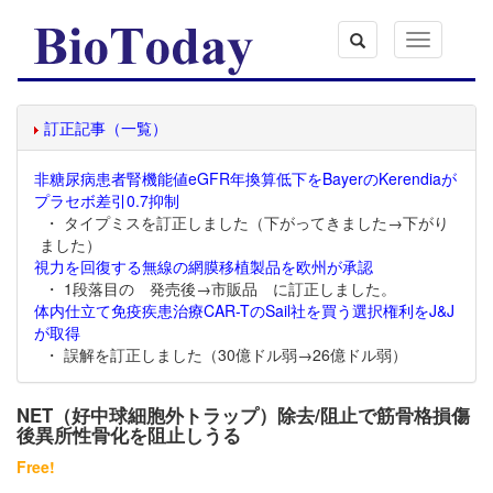
Toggle
navigation
訂正記事（一覧）
非糖尿病患者腎機能値eGFR年換算低下をBayerのKerendiaが
プラセボ差引0.7抑制
・ タイプミスを訂正しました（下がってきました→下がり
ました）
視力を回復する無線の網膜移植製品を欧州が承認
・ 1段落目の 発売後→市販品 に訂正しました。
体内仕立て免疫疾患治療CAR-TのSail社を買う選択権利をJ&J
が取得
・ 誤解を訂正しました（30億ドル弱→26億ドル弱）
NET（好中球細胞外トラップ）除去/阻止で筋骨格損傷
後異所性骨化を阻止しうる
Free!