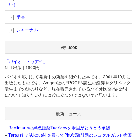
い）
学会
ジャーナル
My Book
「バイオ・トゥデイ」
NTT出版 | 1600円
バイオを応用して開発中の新薬を紹介した本です。2001年10月に
出版したものです。Amgen社のEPOGEN誕生の経緯やグリベック
誕生までの道のりなど、現在販売されているバイオ医薬品の歴史
について知りたい方には役に立つのではないかと思います。
最新ニュース
+
Replimuneの黒色腫薬Tudriqevを米国がとうとう承認
+
Tarsus社がAlkeus社を買ってPh3試験段階のシュタルガルト病薬