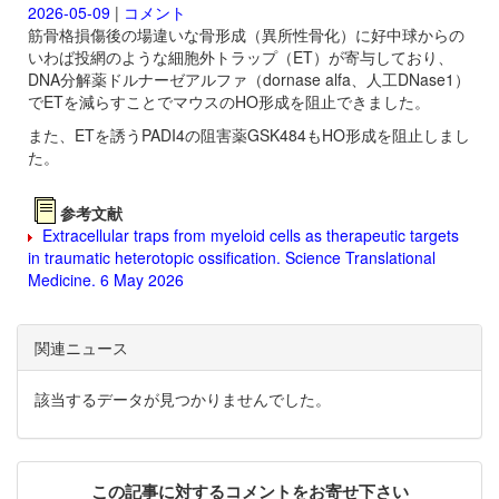
2026-05-09
|
コメント
筋骨格損傷後の場違いな骨形成（異所性骨化）に好中球からの
いわば投網のような細胞外トラップ（ET）が寄与しており、
DNA分解薬
ドルナーゼアルファ（dornase alfa、人工DNase1）
でETを減らすことでマウスのHO形成を阻止できました。
また、ETを誘うPADI4の阻害薬
GSK484もHO形成を阻止しまし
た。
参考文献
Extracellular traps from myeloid cells as therapeutic targets
in traumatic heterotopic ossification. Science Translational
Medicine. 6 May 2026
関連ニュース
該当するデータが見つかりませんでした。
この記事に対するコメントをお寄せ下さい