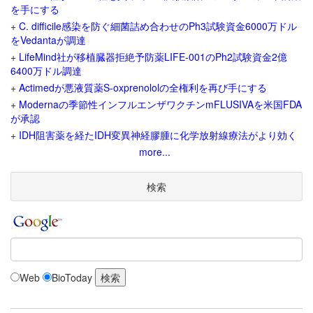
を手にする
+
C. difficile感染を防ぐ細菌詰め合わせのPh3試験資金6000万ドル
をVedantaが調達
+
LifeMind社が移植臓器拒絶予防薬LIFE-001のPh2試験資金2億
6400万ドル調達
+
Actimedが悪液質薬S-oxprenololの全権利を再び手にする
+
Modernaの季節性インフルエンザワクチンmFLUSIVAを米国FDA
が承認
+
IDH阻害薬を経たIDH変異神経膠腫に化学放射線療法がより効く
more...
検索
Web
BioToday