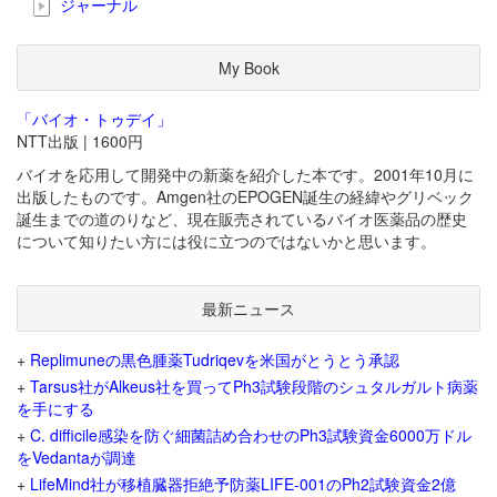
ジャーナル
My Book
「バイオ・トゥデイ」
NTT出版 | 1600円
バイオを応用して開発中の新薬を紹介した本です。2001年10月に
出版したものです。Amgen社のEPOGEN誕生の経緯やグリベック
誕生までの道のりなど、現在販売されているバイオ医薬品の歴史
について知りたい方には役に立つのではないかと思います。
最新ニュース
+
Replimuneの黒色腫薬Tudriqevを米国がとうとう承認
+
Tarsus社がAlkeus社を買ってPh3試験段階のシュタルガルト病薬
を手にする
+
C. difficile感染を防ぐ細菌詰め合わせのPh3試験資金6000万ドル
をVedantaが調達
+
LifeMind社が移植臓器拒絶予防薬LIFE-001のPh2試験資金2億