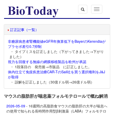
Toggle
navigation
訂正記事（一覧）
非糖尿病患者腎機能値eGFR年換算低下をBayerのKerendiaが
プラセボ差引0.7抑制
・ タイプミスを訂正しました（下がってきました→下がり
ました）
視力を回復する無線の網膜移植製品を欧州が承認
・ 1段落目の 発売後→市販品 に訂正しました。
体内仕立て免疫疾患治療CAR-TのSail社を買う選択権利をJ&J
が取得
・ 誤解を訂正しました（30億ドル弱→26億ドル弱）
マウスの脂肪肝が喘息薬フォルモテロールで概ね解消
2026-05-09
- 16週間の高脂肪食マウスの脂肪肝の大半が喘息へ
の使用で知られる長時間作用型β刺激薬（LABA）
フォルモテロ