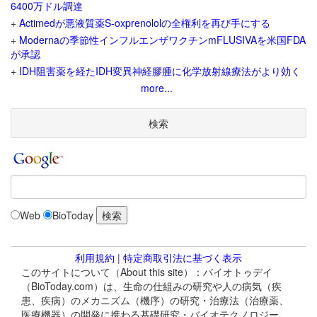
6400万ドル調達
+
Actimedが悪液質薬S-oxprenololの全権利を再び手にする
+
Modernaの季節性インフルエンザワクチンmFLUSIVAを米国FDA
が承認
+
IDH阻害薬を経たIDH変異神経膠腫に化学放射線療法がより効く
more...
検索
Web
BioToday
利用規約
|
特定商取引法に基づく表示
このサイトについて（About this site）：バイオトゥデイ
（BioToday.com）は、生命の仕組みの研究や人の病気（疾
患、疾病）のメカニズム（機序）の研究・治療法（治療薬、
医療機器）の開発に携わる基礎研究・バイオテクノロジー