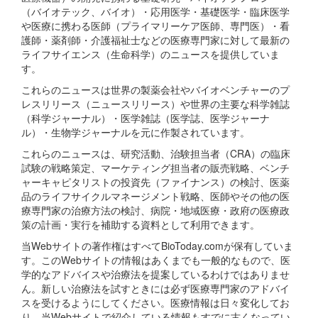
（バイオテック、バイオ）・応用医学・基礎医学・臨床医学
や医療に携わる医師（プライマリーケア医師、専門医）・看
護師・薬剤師・介護福祉士などの医療専門家に対して最新の
ライフサイエンス（生命科学）のニュースを提供していま
す。
これらのニュースは世界の製薬会社やバイオベンチャーのプ
レスリリース（ニュースリリース）や世界の主要な科学雑誌
（科学ジャーナル）・医学雑誌（医学誌、医学ジャーナ
ル）・生物学ジャーナルを元に作製されています。
これらのニュースは、研究活動、治験担当者（CRA）の臨床
試験の戦略策定、マーケティング担当者の販売戦略、ベンチ
ャーキャピタリストの投資先（ファイナンス）の検討、医薬
品のライフサイクルマネージメント戦略、医師やその他の医
療専門家の治療方法の検討、病院・地域医療・政府の医療政
策の計画・実行を補助する資料として利用できます。
当Webサイトの著作権はすべてBioToday.comが保有していま
す。このWebサイトの情報はあくまでも一般的なもので、医
学的なアドバイスや治療法を提案しているわけではありませ
ん。新しい治療法を試すときには必ず医療専門家のアドバイ
スを受けるようにしてください。医療情報は日々変化してお
り、当Webサイトで紹介している情報もすでに古くなってい