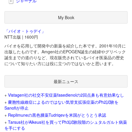
ジャーナル
My Book
「バイオ・トゥデイ」
NTT出版 | 1600円
バイオを応用して開発中の新薬を紹介した本です。2001年10月に
出版したものです。Amgen社のEPOGEN誕生の経緯やグリベック
誕生までの道のりなど、現在販売されているバイオ医薬品の歴史
について知りたい方には役に立つのではないかと思います。
最新ニュース
+
Vistagen社の社交不安症薬fasedienolの2回点鼻も有意効果なし
+
嚢胞性線維症によるのではない気管支拡張症薬のPh2試験を
Sanofiが停止
+
Replimuneの黒色腫薬Tudriqevを米国がとうとう承認
+
Tarsus社がAlkeus社を買ってPh3試験段階のシュタルガルト病薬
を手にする