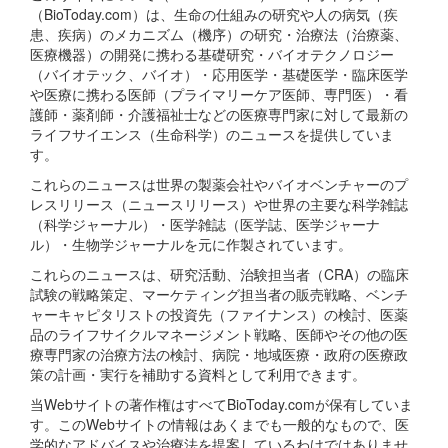
（BioToday.com）は、生命の仕組みの研究や人の病気（疾
患、疾病）のメカニズム（機序）の研究・治療法（治療薬、
医療機器）の開発に携わる基礎研究・バイオテクノロジー
（バイオテック、バイオ）・応用医学・基礎医学・臨床医学
や医療に携わる医師（プライマリーケア医師、専門医）・看
護師・薬剤師・介護福祉士などの医療専門家に対して最新の
ライフサイエンス（生命科学）のニュースを提供していま
す。
これらのニュースは世界の製薬会社やバイオベンチャーのプ
レスリリース（ニュースリリース）や世界の主要な科学雑誌
（科学ジャーナル）・医学雑誌（医学誌、医学ジャーナ
ル）・生物学ジャーナルを元に作製されています。
これらのニュースは、研究活動、治験担当者（CRA）の臨床
試験の戦略策定、マーケティング担当者の販売戦略、ベンチ
ャーキャピタリストの投資先（ファイナンス）の検討、医薬
品のライフサイクルマネージメント戦略、医師やその他の医
療専門家の治療方法の検討、病院・地域医療・政府の医療政
策の計画・実行を補助する資料として利用できます。
当Webサイトの著作権はすべてBioToday.comが保有していま
す。このWebサイトの情報はあくまでも一般的なもので、医
学的なアドバイスや治療法を提案しているわけではありませ