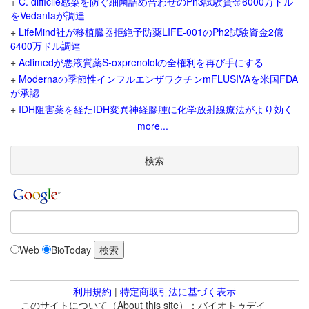
+
C. difficile感染を防ぐ細菌詰め合わせのPh3試験資金6000万ドル
をVedantaが調達
+
LifeMind社が移植臓器拒絶予防薬LIFE-001のPh2試験資金2億
6400万ドル調達
+
Actimedが悪液質薬S-oxprenololの全権利を再び手にする
+
Modernaの季節性インフルエンザワクチンmFLUSIVAを米国FDA
が承認
+
IDH阻害薬を経たIDH変異神経膠腫に化学放射線療法がより効く
more...
検索
Web
BioToday
利用規約
|
特定商取引法に基づく表示
このサイトについて（About this site）：バイオトゥデイ