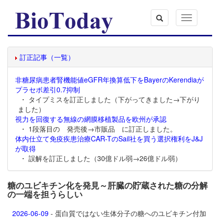
Toggle
navigation
訂正記事（一覧）
非糖尿病患者腎機能値eGFR年換算低下をBayerのKerendiaが
プラセボ差引0.7抑制
・ タイプミスを訂正しました（下がってきました→下がり
ました）
視力を回復する無線の網膜移植製品を欧州が承認
・ 1段落目の 発売後→市販品 に訂正しました。
体内仕立て免疫疾患治療CAR-TのSail社を買う選択権利をJ&J
が取得
・ 誤解を訂正しました（30億ドル弱→26億ドル弱）
糖のユビキチン化を発見～肝臓の貯蔵された糖の分解
の一端を担うらしい
2026-06-09
- 蛋白質ではない生体分子の糖へのユビキチン付加