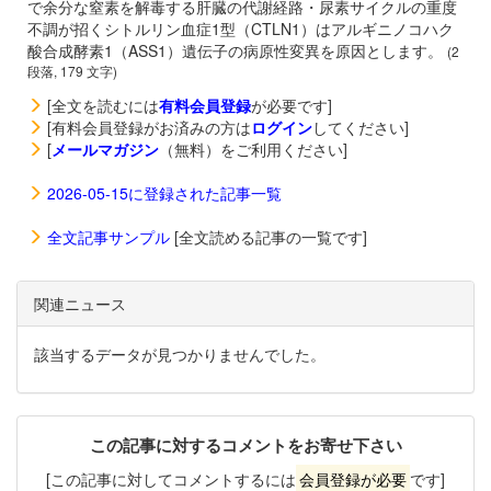
で余分な窒素を解毒する肝臓の代謝経路・尿素サイクルの重度
不調が招くシトルリン血症1型（CTLN1）はアルギニノコハク
酸合成酵素1（ASS1）遺伝子の病原性変異を原因とします。
(2
段落, 179 文字)
[全文を読むには
有料会員登録
が必要です]
[有料会員登録がお済みの方は
ログイン
してください]
[
メールマガジン
（無料）をご利用ください]
2026-05-15に登録された記事一覧
全文記事サンプル
[全文読める記事の一覧です]
関連ニュース
該当するデータが見つかりませんでした。
この記事に対するコメントをお寄せ下さい
[この記事に対してコメントするには
会員登録が必要
です]