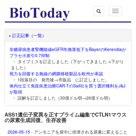
Toggle
navigation
訂正記事（一覧）
非糖尿病患者腎機能値eGFR年換算低下をBayerのKerendiaが
プラセボ差引0.7抑制
・ タイプミスを訂正しました（下がってきました→下がり
ました）
視力を回復する無線の網膜移植製品を欧州が承認
・ 1段落目の 発売後→市販品 に訂正しました。
体内仕立て免疫疾患治療CAR-TのSail社を買う選択権利をJ&J
が取得
・ 誤解を訂正しました（30億ドル弱→26億ドル弱）
ASS1遺伝子変異を正すプライム編集でCTLN1マウス
の尿素生成回復、生存改善
2026-05-15
- アンモニアを尿中に排泄される尿素に変えること