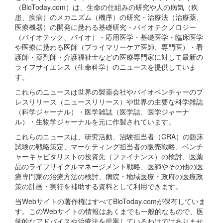
（BioToday.com）は、生命の仕組みの研究や人の病気（疾
患、疾病）のメカニズム（機序）の研究・治療法（治療薬、
医療機器）の開発に携わる基礎研究・バイオテクノロジー
（バイオテック、バイオ）・応用医学・基礎医学・臨床医学
や医療に携わる医師（プライマリーケア医師、専門医）・看
護師・薬剤師・介護福祉士などの医療専門家に対して最新の
ライフサイエンス（生命科学）のニュースを提供していま
す。
これらのニュースは世界の製薬会社やバイオベンチャーのプ
レスリリース（ニュースリリース）や世界の主要な科学雑誌
（科学ジャーナル）・医学雑誌（医学誌、医学ジャーナ
ル）・生物学ジャーナルを元に作製されています。
これらのニュースは、研究活動、治験担当者（CRA）の臨床
試験の戦略策定、マーケティング担当者の販売戦略、ベンチ
ャーキャピタリストの投資先（ファイナンス）の検討、医薬
品のライフサイクルマネージメント戦略、医師やその他の医
療専門家の治療方法の検討、病院・地域医療・政府の医療政
策の計画・実行を補助する資料として利用できます。
当Webサイトの著作権はすべてBioToday.comが保有していま
す。このWebサイトの情報はあくまでも一般的なもので、医
学的なアドバイスや治療法を提案しているわけではありませ