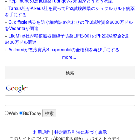
+
Replimuneの黒色腫薬Tudriqevを米国がとうとう承認
+
Tarsus社がAlkeus社を買ってPh3試験段階のシュタルガルト病薬
を手にする
+
C. difficile感染を防ぐ細菌詰め合わせのPh3試験資金6000万ドル
をVedantaが調達
+
LifeMind社が移植臓器拒絶予防薬LIFE-001のPh2試験資金2億
6400万ドル調達
+
Actimedが悪液質薬S-oxprenololの全権利を再び手にする
more...
検索
Web
BioToday
利用規約
|
特定商取引法に基づく表示
このサイトについて（About this site）：バイオトゥデイ