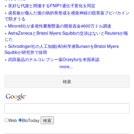
+
良好な代謝と関連するFNIP1遺伝子変化を同定
+
成長板が傷んだ後の病的骨形成を感覚神経の阻害薬ブピバカイン
で防ぎうる
+
Mironid社が多発性嚢胞腎薬の開発資金4600万ドル調達
+
AstraZenecaとBristol Myers Squibbの交渉はないとReutersが報
じた
+
Schrodinger社の人工知能(AI)科学者BunsenをBristol Myers
Squibbが研究所で採用
+
武田薬品のナルコレプシー薬Orzeyfulを米国承認
more...
検索
Web
BioToday