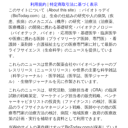
利用規約
|
特定商取引法に基づく表示
このサイトについて（About this site）：バイオトゥデイ
（BioToday.com）は、生命の仕組みの研究や人の病気（疾
患、疾病）のメカニズム（機序）の研究・治療法（治療薬、
医療機器）の開発に携わる基礎研究・バイオテクノロジー
（バイオテック、バイオ）・応用医学・基礎医学・臨床医学
や医療に携わる医師（プライマリーケア医師、専門医）・看
護師・薬剤師・介護福祉士などの医療専門家に対して最新の
ライフサイエンス（生命科学）のニュースを提供していま
す。
これらのニュースは世界の製薬会社やバイオベンチャーのプ
レスリリース（ニュースリリース）や世界の主要な科学雑誌
（科学ジャーナル）・医学雑誌（医学誌、医学ジャーナ
ル）・生物学ジャーナルを元に作製されています。
これらのニュースは、研究活動、治験担当者（CRA）の臨床
試験の戦略策定、マーケティング担当者の販売戦略、ベンチ
ャーキャピタリストの投資先（ファイナンス）の検討、医薬
品のライフサイクルマネージメント戦略、医師やその他の医
療専門家の治療方法の検討、病院・地域医療・政府の医療政
策の計画・実行を補助する資料として利用できます。
当Webサイトの著作権はすべてBioToday.comが保有していま