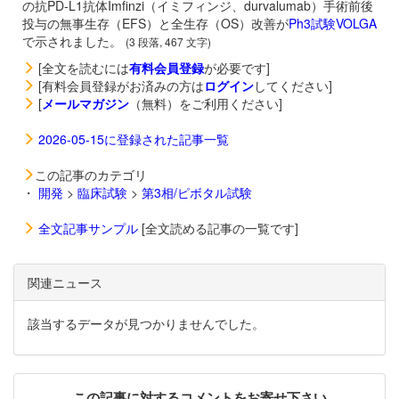
の抗PD-L1抗体
Imfinzi（イミフィンジ、durvalumab）手術前後
投与の無事生存（EFS）と全生存（OS）改善が
Ph3試験VOLGA
で示されました。
(3 段落, 467 文字)
[全文を読むには
有料会員登録
が必要です]
[有料会員登録がお済みの方は
ログイン
してください]
[
メールマガジン
（無料）をご利用ください]
2026-05-15に登録された記事一覧
この記事のカテゴリ
・
開発
>
臨床試験
>
第3相/ピボタル試験
全文記事サンプル
[全文読める記事の一覧です]
関連ニュース
該当するデータが見つかりませんでした。
この記事に対するコメントをお寄せ下さい