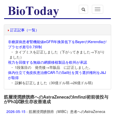
Toggle
navigation
訂正記事（一覧）
非糖尿病患者腎機能値eGFR年換算低下をBayerのKerendiaが
プラセボ差引0.7抑制
・ タイプミスを訂正しました（下がってきました→下がり
ました）
視力を回復する無線の網膜移植製品を欧州が承認
・ 1段落目の 発売後→市販品 に訂正しました。
体内仕立て免疫疾患治療CAR-TのSail社を買う選択権利をJ&J
が取得
・ 誤解を訂正しました（30億ドル弱→26億ドル弱）
筋層浸潤膀胱癌へのAstraZenecaのImfinzi術前後投与
がPh3試験生存改善達成
2026-05-15
- 筋層浸潤膀胱癌（MIBC）患者へのAstraZeneca