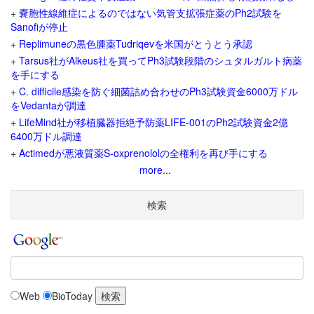
+
嚢胞性線維症によるのではない気管支拡張症薬のPh2試験を
Sanofiが停止
+
Replimuneの黒色腫薬Tudriqevを米国がとうとう承認
+
Tarsus社がAlkeus社を買ってPh3試験段階のシュタルガルト病薬
を手にする
+
C. difficile感染を防ぐ細菌詰め合わせのPh3試験資金6000万ドル
をVedantaが調達
+
LifeMind社が移植臓器拒絶予防薬LIFE-001のPh2試験資金2億
6400万ドル調達
+
Actimedが悪液質薬S-oxprenololの全権利を再び手にする
more...
検索
Web
BioToday