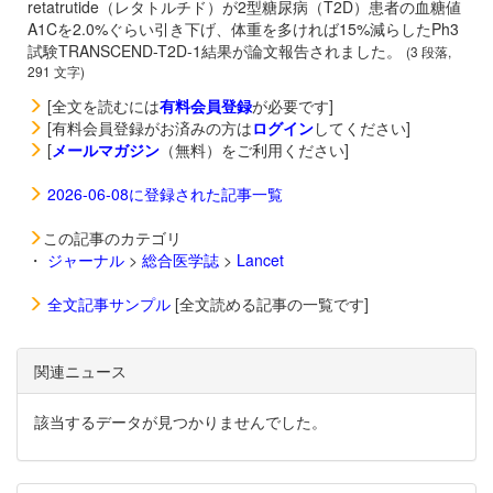
retatrutide（レタトルチド）が2型糖尿病（T2D）患者の血糖値
A1Cを2.0%ぐらい引き下げ、体重を多ければ15%減らしたPh3
試験TRANSCEND-T2D-1結果が論文報告されました。
(3 段落,
291 文字)
[全文を読むには
有料会員登録
が必要です]
[有料会員登録がお済みの方は
ログイン
してください]
[
メールマガジン
（無料）をご利用ください]
2026-06-08に登録された記事一覧
この記事のカテゴリ
・
ジャーナル
>
総合医学誌
>
Lancet
全文記事サンプル
[全文読める記事の一覧です]
関連ニュース
該当するデータが見つかりませんでした。