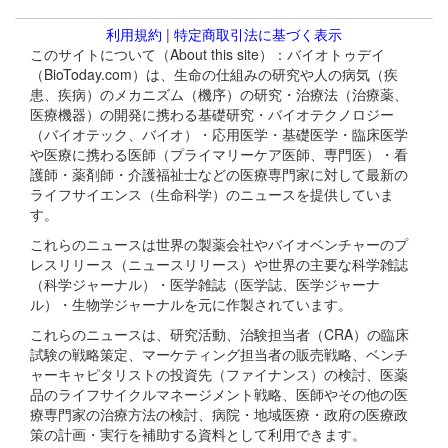
利用規約
|
特定商取引法に基づく表示
このサイトについて（About this site）：バイオトゥデイ
（BioToday.com）は、生命の仕組みの研究や人の病気（疾
患、疾病）のメカニズム（機序）の研究・治療法（治療薬、
医療機器）の開発に携わる基礎研究・バイオテクノロジー
（バイオテック、バイオ）・応用医学・基礎医学・臨床医学
や医療に携わる医師（プライマリーケア医師、専門医）・看
護師・薬剤師・介護福祉士などの医療専門家に対して最新の
ライフサイエンス（生命科学）のニュースを提供していま
す。
これらのニュースは世界の製薬会社やバイオベンチャーのプ
レスリリース（ニュースリリース）や世界の主要な科学雑誌
（科学ジャーナル）・医学雑誌（医学誌、医学ジャーナ
ル）・生物学ジャーナルを元に作製されています。
これらのニュースは、研究活動、治験担当者（CRA）の臨床
試験の戦略策定、マーケティング担当者の販売戦略、ベンチ
ャーキャピタリストの投資先（ファイナンス）の検討、医薬
品のライフサイクルマネージメント戦略、医師やその他の医
療専門家の治療方法の検討、病院・地域医療・政府の医療政
策の計画・実行を補助する資料として利用できます。