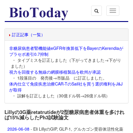
Toggle
navigation
訂正記事（一覧）
非糖尿病患者腎機能値eGFR年換算低下をBayerのKerendiaが
プラセボ差引0.7抑制
・ タイプミスを訂正しました（下がってきました→下がり
ました）
視力を回復する無線の網膜移植製品を欧州が承認
・ 1段落目の 発売後→市販品 に訂正しました。
体内仕立て免疫疾患治療CAR-TのSail社を買う選択権利をJ&J
が取得
・ 誤解を訂正しました（30億ドル弱→26億ドル弱）
Lillyの3G薬retatrutideが2型糖尿病患者体重を多けれ
ば15%減らしたPh3試験論文
2026-06-08
- Eli LillyのGIP, GLP-1, グルカゴン受容体活性化薬