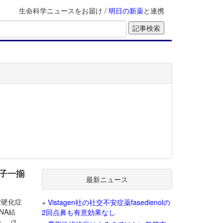
生命科学ニュースをお届け /
明日の新薬
と連携
伝子一揃
最新ニュース
索硬化症
+
Vistagen社の社交不安症薬fasedienolの
NA結
2回点鼻も有意効果なし
た。
(2