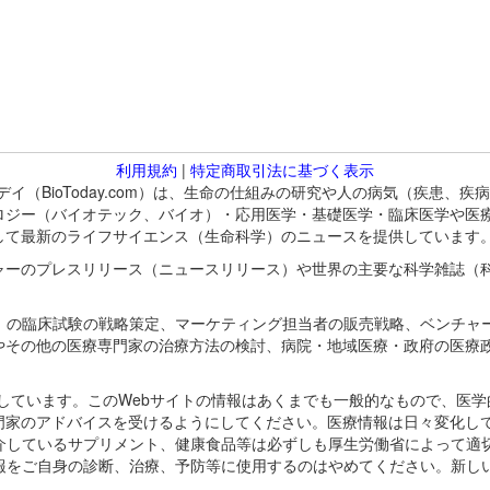
利用規約
|
特定商取引法に基づく表示
バイオトゥデイ（BioToday.com）は、生命の仕組みの研究や人の病気（
ロジー（バイオテック、バイオ）・応用医学・基礎医学・臨床医学や医
して最新のライフサイエンス（生命科学）のニュースを提供しています
ャーのプレスリリース（ニュースリリース）や世界の主要な科学雑誌（
A）の臨床試験の戦略策定、マーケティング担当者の販売戦略、ベンチャ
やその他の医療専門家の治療方法の検討、病院・地域医療・政府の医療
omが保有しています。このWebサイトの情報はあくまでも一般的なもので、
門家のアドバイスを受けるようにしてください。医療情報は日々変化して
紹介しているサプリメント、健康食品等は必ずしも厚生労働省によって適
情報をご自身の診断、治療、予防等に使用するのはやめてください。新し