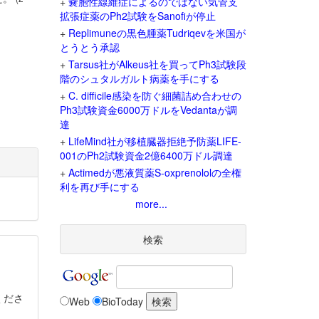
+
嚢胞性線維症によるのではない気管支
拡張症薬のPh2試験をSanofiが停止
+
Replimuneの黒色腫薬Tudriqevを米国が
とうとう承認
+
Tarsus社がAlkeus社を買ってPh3試験段
階のシュタルガルト病薬を手にする
+
C. difficile感染を防ぐ細菌詰め合わせの
Ph3試験資金6000万ドルをVedantaが調
達
+
LifeMind社が移植臓器拒絶予防薬LIFE-
001のPh2試験資金2億6400万ドル調達
+
Actimedが悪液質薬S-oxprenololの全権
利を再び手にする
more...
検索
くださ
Web
BioToday