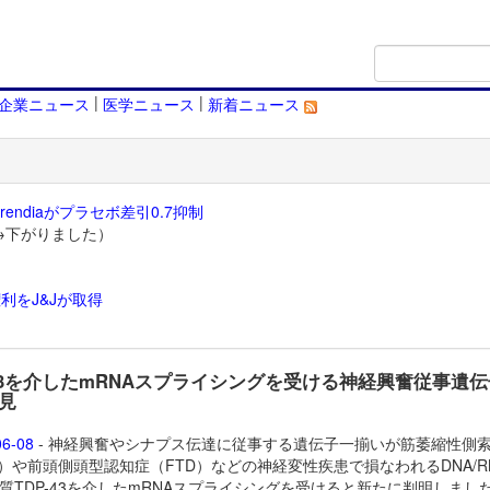
|
|
企業ニュース
医学ニュース
新着ニュース
endiaがプラセボ差引0.7抑制
→下がりました）
利をJ&Jが取得
）
-43を介したmRNAスプライシングを受ける神経興奮従事遺
見
06-08
- 神経興奮やシナプス伝達に従事する遺伝子一揃いが筋萎縮性側
S）や前頭側頭型認知症（FTD）などの神経変性疾患で損なわれるDNA/R
質TDP-43を介したmRNAスプライシングを受けると新たに判明しまし