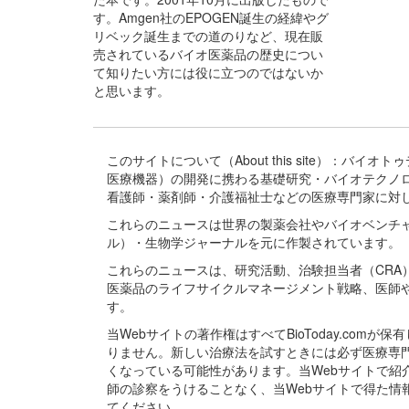
す。Amgen社のEPOGEN誕生の経緯やグ
リベック誕生までの道のりなど、現在販
売されているバイオ医薬品の歴史につい
て知りたい方には役に立つのではないか
と思います。
このサイトについて（About this site）：
医療機器）の開発に携わる基礎研究・バイオテクノ
看護師・薬剤師・介護福祉士などの医療専門家に対
これらのニュースは世界の製薬会社やバイオベンチ
ル）・生物学ジャーナルを元に作製されています。
これらのニュースは、研究活動、治験担当者（CR
医薬品のライフサイクルマネージメント戦略、医師
す。
当Webサイトの著作権はすべてBioToday.c
りません。新しい治療法を試すときには必ず医療専
くなっている可能性があります。当Webサイトで
師の診察をうけることなく、当Webサイトで得た
てください。