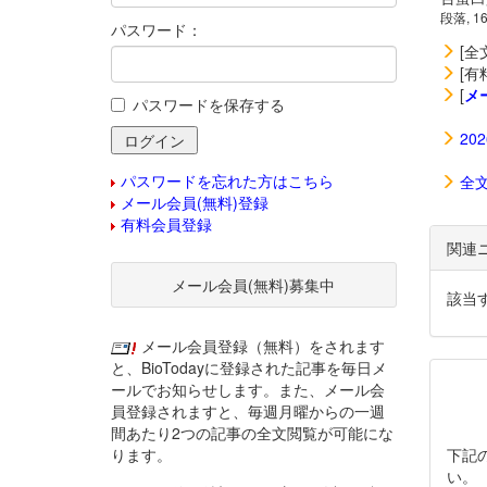
段落, 1
パスワード：
[全
[有
[
メ
パスワードを保存する
20
パスワードを忘れた方はこちら
全
メール会員(無料)登録
有料会員登録
関連
メール会員(無料)募集中
該当
メール会員登録（無料）をされます
と、BioTodayに登録された記事を毎日メ
ールでお知らせします。また、メール会
員登録されますと、毎週月曜からの一週
間あたり2つの記事の全文閲覧が可能にな
ります。
下記
い。