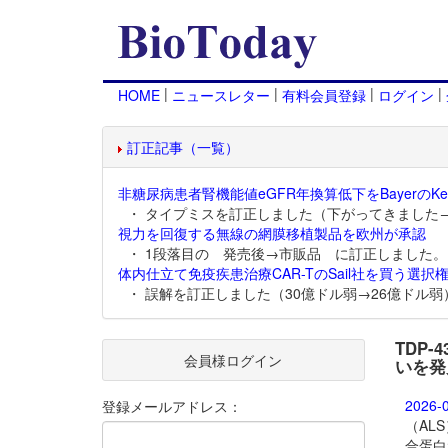
|
|
|
|
HOME
ニュースレター
有料会員登録
ログイン
訂正記事（一覧）
非糖尿病患者腎機能値eGFR年換算低下をBayerのKer
・ タイプミスを訂正しました（下がってきました
視力を回復する無線の網膜移植製品を欧州が承認
・ 1段落目の 発売後→市販品 に訂正しました。
体内仕立て免疫疾患治療CAR-TのSail社を買う選択権
・ 誤解を訂正しました（30億ドル弱→26億ドル弱
TDP
会員様ログイン
いを発
2026-
登録メールアドレス：
（AL
合蛋白