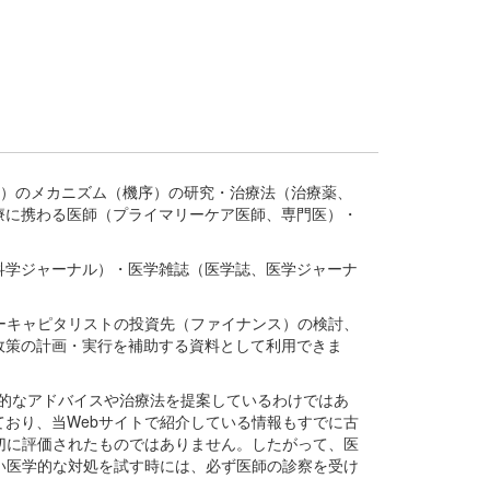
疾患、疾病）のメカニズム（機序）の研究・治療法（治療薬、
療に携わる医師（プライマリーケア医師、専門医）・
。
科学ジャーナル）・医学雑誌（医学誌、医学ジャーナ
ーキャピタリストの投資先（ファイナンス）の検討、
政策の計画・実行を補助する資料として利用できま
医学的なアドバイスや治療法を提案しているわけではあ
おり、当Webサイトで紹介している情報もすでに古
切に評価されたものではありません。したがって、医
い医学的な対処を試す時には、必ず医師の診察を受け