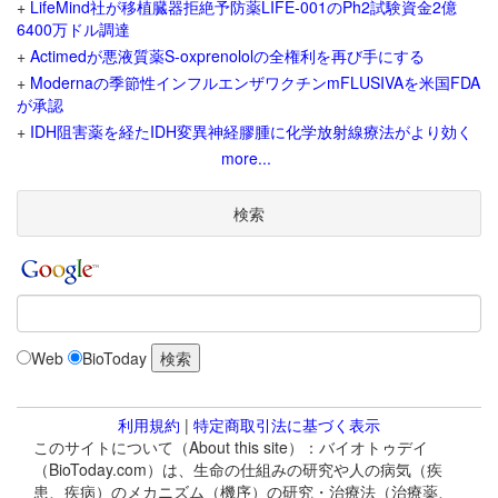
+
LifeMind社が移植臓器拒絶予防薬LIFE-001のPh2試験資金2億
6400万ドル調達
+
Actimedが悪液質薬S-oxprenololの全権利を再び手にする
+
Modernaの季節性インフルエンザワクチンmFLUSIVAを米国FDA
が承認
+
IDH阻害薬を経たIDH変異神経膠腫に化学放射線療法がより効く
more...
検索
Web
BioToday
利用規約
|
特定商取引法に基づく表示
このサイトについて（About this site）：バイオトゥデイ
（BioToday.com）は、生命の仕組みの研究や人の病気（疾
患、疾病）のメカニズム（機序）の研究・治療法（治療薬、