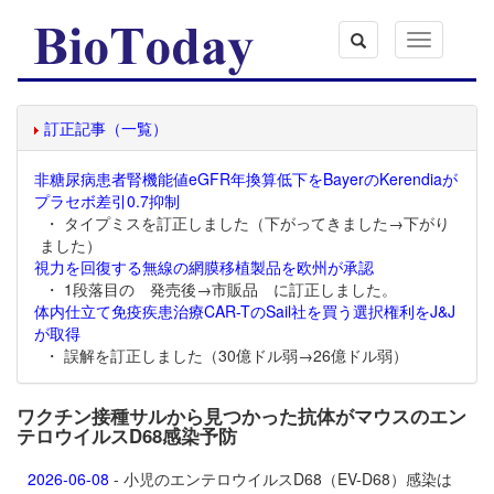
Toggle
navigation
訂正記事（一覧）
非糖尿病患者腎機能値eGFR年換算低下をBayerのKerendiaが
プラセボ差引0.7抑制
・ タイプミスを訂正しました（下がってきました→下がり
ました）
視力を回復する無線の網膜移植製品を欧州が承認
・ 1段落目の 発売後→市販品 に訂正しました。
体内仕立て免疫疾患治療CAR-TのSail社を買う選択権利をJ&J
が取得
・ 誤解を訂正しました（30億ドル弱→26億ドル弱）
ワクチン接種サルから見つかった抗体がマウスのエン
テロウイルスD68感染予防
2026-06-08
- 小児のエンテロウイルスD68（EV-D68）感染は