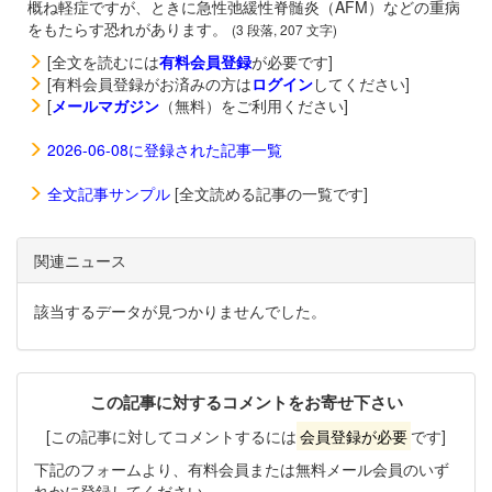
概ね軽症ですが、ときに急性弛緩性脊髄炎（AFM）などの重病
をもたらす恐れがあります。
(3 段落, 207 文字)
[全文を読むには
有料会員登録
が必要です]
[有料会員登録がお済みの方は
ログイン
してください]
[
メールマガジン
（無料）をご利用ください]
2026-06-08に登録された記事一覧
全文記事サンプル
[全文読める記事の一覧です]
関連ニュース
該当するデータが見つかりませんでした。
この記事に対するコメントをお寄せ下さい
[この記事に対してコメントするには
会員登録が必要
です]
下記のフォームより、有料会員または無料メール会員のいず
れかに登録してください。