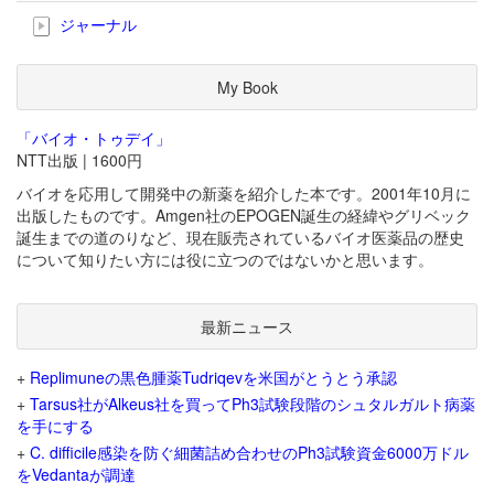
ジャーナル
My Book
「バイオ・トゥデイ」
NTT出版 | 1600円
バイオを応用して開発中の新薬を紹介した本です。2001年10月に
出版したものです。Amgen社のEPOGEN誕生の経緯やグリベック
誕生までの道のりなど、現在販売されているバイオ医薬品の歴史
について知りたい方には役に立つのではないかと思います。
最新ニュース
+
Replimuneの黒色腫薬Tudriqevを米国がとうとう承認
+
Tarsus社がAlkeus社を買ってPh3試験段階のシュタルガルト病薬
を手にする
+
C. difficile感染を防ぐ細菌詰め合わせのPh3試験資金6000万ドル
をVedantaが調達