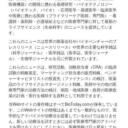
医療機器）の開発に携わる基礎研究・バイオテクノロジー
（バイオテック、バイオ）・応用医学・基礎医学・臨床医学
や医療に携わる医師（プライマリーケア医師、専門医）・看
護師・薬剤師・介護福祉士などの医療専門家に対して最新の
ライフサイエンス（生命科学）のニュースを提供していま
す。
これらのニュースは世界の製薬会社やバイオベンチャーのプ
レスリリース（ニュースリリース）や世界の主要な科学雑誌
（科学ジャーナル）・医学雑誌（医学誌、医学ジャーナ
ル）・生物学ジャーナルを元に作製されています。
これらのニュースは、研究活動、治験担当者（CRA）の臨床
試験の戦略策定、マーケティング担当者の販売戦略、ベンチ
ャーキャピタリストの投資先（ファイナンス）の検討、医薬
品のライフサイクルマネージメント戦略、医師やその他の医
療専門家の治療方法の検討、病院・地域医療・政府の医療政
策の計画・実行を補助する資料として利用できます。
当Webサイトの著作権はすべてBioToday.comが保有していま
す。このWebサイトの情報はあくまでも一般的なもので、医
学的なアドバイスや治療法を提案しているわけではありませ
ん。新しい治療法を試すときには必ず医療専門家のアドバイ
スを受けるようにしてください。医療情報は日々変化してお