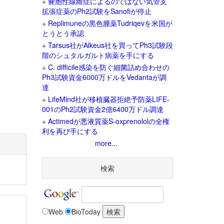
+
嚢胞性線維症によるのではない気管支
拡張症薬のPh2試験をSanofiが停止
+
Replimuneの黒色腫薬Tudriqevを米国が
とうとう承認
+
Tarsus社がAlkeus社を買ってPh3試験段
階のシュタルガルト病薬を手にする
+
C. difficile感染を防ぐ細菌詰め合わせの
Ph3試験資金6000万ドルをVedantaが調
達
+
LifeMind社が移植臓器拒絶予防薬LIFE-
001のPh2試験資金2億6400万ドル調達
+
Actimedが悪液質薬S-oxprenololの全権
利を再び手にする
more...
検索
Web
BioToday