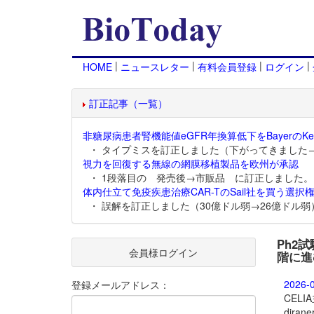
|
|
|
|
HOME
ニュースレター
有料会員登録
ログイン
訂正記事（一覧）
非糖尿病患者腎機能値eGFR年換算低下をBayerのKer
・ タイプミスを訂正しました（下がってきました
視力を回復する無線の網膜移植製品を欧州が承認
・ 1段落目の 発売後→市販品 に訂正しました。
体内仕立て免疫疾患治療CAR-TのSail社を買う選択権
・ 誤解を訂正しました（30億ドル弱→26億ドル弱
Ph2
会員様ログイン
階に進
2026-
登録メールアドレス：
CEL
dira