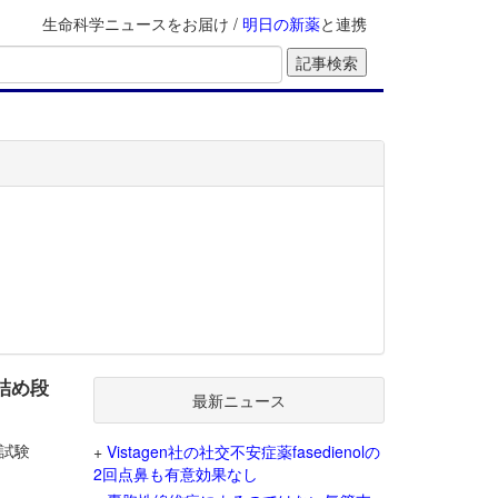
生命科学ニュースをお届け /
明日の新薬
と連携
詰め段
最新ニュース
2試験
+
Vistagen社の社交不安症薬fasedienolの
2回点鼻も有意効果なし