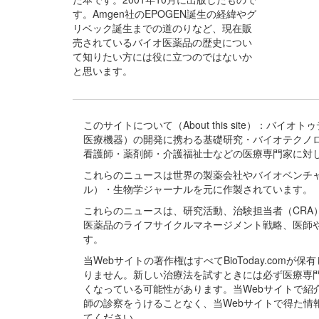
す。Amgen社のEPOGEN誕生の経緯やグ
リベック誕生までの道のりなど、現在販
売されているバイオ医薬品の歴史につい
て知りたい方には役に立つのではないか
と思います。
このサイトについて（About this site）：
医療機器）の開発に携わる基礎研究・バイオテクノ
看護師・薬剤師・介護福祉士などの医療専門家に対
これらのニュースは世界の製薬会社やバイオベンチ
ル）・生物学ジャーナルを元に作製されています。
これらのニュースは、研究活動、治験担当者（CR
医薬品のライフサイクルマネージメント戦略、医師
す。
当Webサイトの著作権はすべてBioToday.c
りません。新しい治療法を試すときには必ず医療専
くなっている可能性があります。当Webサイトで
師の診察をうけることなく、当Webサイトで得た
てください。