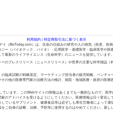
利用規約
|
特定商取引法に基づく表示
バイオトゥデイ（BioToday.com）は、生命の仕組みの研究や人の病気（
ロジー（バイオテック、バイオ）・応用医学・基礎医学・臨床医学や医
して最新のライフサイエンス（生命科学）のニュースを提供しています
ャーのプレスリリース（ニュースリリース）や世界の主要な科学雑誌（
A）の臨床試験の戦略策定、マーケティング担当者の販売戦略、ベンチャ
やその他の医療専門家の治療方法の検討、病院・地域医療・政府の医療
omが保有しています。このWebサイトの情報はあくまでも一般的なもので、
門家のアドバイスを受けるようにしてください。医療情報は日々変化して
紹介しているサプリメント、健康食品等は必ずしも厚生労働省によって適
情報をご自身の診断、治療、予防等に使用するのはやめてください。新し