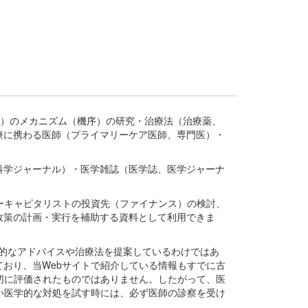
疾患、疾病）のメカニズム（機序）の研究・治療法（治療薬、
療に携わる医師（プライマリーケア医師、専門医）・
。
科学ジャーナル）・医学雑誌（医学誌、医学ジャーナ
ーキャピタリストの投資先（ファイナンス）の検討、
政策の計画・実行を補助する資料として利用できま
医学的なアドバイスや治療法を提案しているわけではあ
おり、当Webサイトで紹介している情報もすでに古
切に評価されたものではありません。したがって、医
い医学的な対処を試す時には、必ず医師の診察を受け