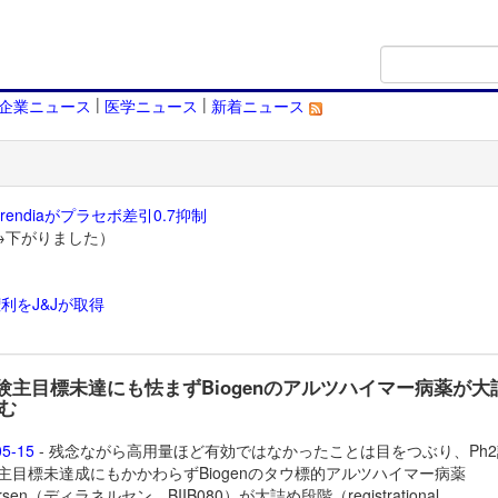
|
|
企業ニュース
医学ニュース
新着ニュース
endiaがプラセボ差引0.7抑制
→下がりました）
利をJ&Jが取得
）
試験主目標未達にも怯まずBiogenのアルツハイマー病薬が大
む
05-15
- 残念ながら高用量ほど有効ではなかったことは目をつぶり、Ph
IA主目標未達成にもかかわらずBiogenのタウ標的アルツハイマー病薬
nersen（ディラネルセン、BIIB080）が大詰め段階（registrational