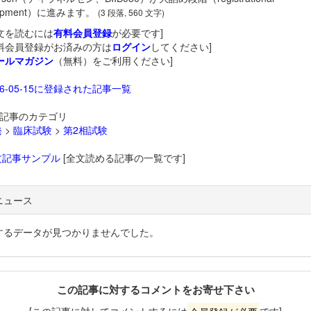
lopment）に進みます。
(3 段落, 560 文字)
文を読むには
有料会員登録
が必要です]
料会員登録がお済みの方は
ログイン
してください]
ールマガジン
（無料）をご利用ください]
26-05-15に登録された記事一覧
記事のカテゴリ
発
>
臨床試験
>
第2相試験
文記事サンプル
[全文読める記事の一覧です]
ニュース
するデータが見つかりませんでした。
この記事に対するコメントをお寄せ下さい