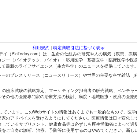
利用規約
|
特定商取引法に基づく表示
バイオトゥデイ（BioToday.com）は、生命の仕組みの研究や人の病気（
ロジー（バイオテック、バイオ）・応用医学・基礎医学・臨床医学や医
して最新のライフサイエンス（生命科学）のニュースを提供しています
ャーのプレスリリース（ニュースリリース）や世界の主要な科学雑誌（
A）の臨床試験の戦略策定、マーケティング担当者の販売戦略、ベンチャ
やその他の医療専門家の治療方法の検討、病院・地域医療・政府の医療
omが保有しています。このWebサイトの情報はあくまでも一般的なもので、
門家のアドバイスを受けるようにしてください。医療情報は日々変化して
紹介しているサプリメント、健康食品等は必ずしも厚生労働省によって適
情報をご自身の診断、治療、予防等に使用するのはやめてください。新し