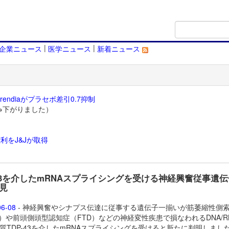
|
|
企業ニュース
医学ニュース
新着ニュース
endiaがプラセボ差引0.7抑制
→下がりました）
利をJ&Jが取得
）
-43を介したmRNAスプライシングを受ける神経興奮従事遺
見
06-08
- 神経興奮やシナプス伝達に従事する遺伝子一揃いが筋萎縮性側
S）や前頭側頭型認知症（FTD）などの神経変性疾患で損なわれるDNA/R
質TDP-43を介したmRNAスプライシングを受けると新たに判明しまし