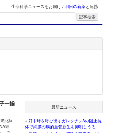
生命科学ニュースをお届け /
明日の新薬
と連携
伝子一揃
最新ニュース
索硬化症
+
好中球を呼び出すガレクチン3の阻止抗
NA結
体で網膜の病的血管新生を抑制しうる
た。
(2