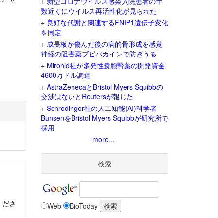
+
新型コロナウイルス感染入院患者の半
数近くにウイルス再活性化が見られた
+
良好な代謝と関連するFNIP1遺伝子変化
を同定
+
成長板が傷んだ後の病的骨形成を感覚
神経の阻害薬ブピバカインで防ぎうる
+
Mironid社が多発性嚢胞腎薬の開発資金
4600万ドル調達
+
AstraZenecaとBristol Myers Squibbの
交渉はないとReutersが報じた
+
Schrodinger社の人工知能(AI)科学者
BunsenをBristol Myers Squibbが研究所で
採用
more...
検索
くださ
Web
BioToday