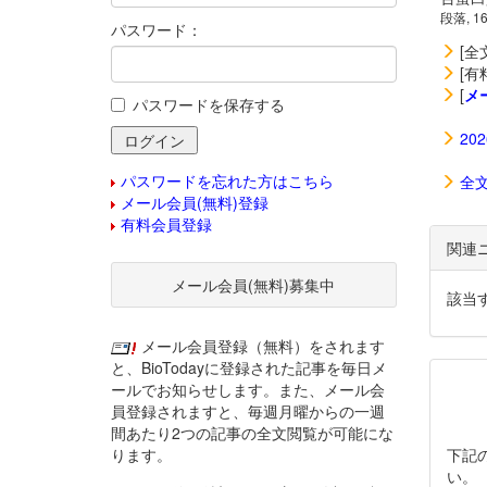
段落, 1
パスワード：
[全
[有
[
メ
パスワードを保存する
20
パスワードを忘れた方はこちら
全
メール会員(無料)登録
有料会員登録
関連
メール会員(無料)募集中
該当
メール会員登録（無料）をされます
と、BioTodayに登録された記事を毎日メ
ールでお知らせします。また、メール会
員登録されますと、毎週月曜からの一週
間あたり2つの記事の全文閲覧が可能にな
ります。
下記
い。