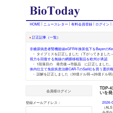
|
|
|
|
HOME
ニュースレター
有料会員登録
ログイン
訂正記事（一覧）
非糖尿病患者腎機能値eGFR年換算低下をBayerのKer
・ タイプミスを訂正しました（下がってきました
視力を回復する無線の網膜移植製品を欧州が承認
・ 1段落目の 発売後→市販品 に訂正しました。
体内仕立て免疫疾患治療CAR-TのSail社を買う選択権
・ 誤解を訂正しました（30億ドル弱→26億ドル弱
TDP
会員様ログイン
いを発
2026-
登録メールアドレス：
（AL
合蛋白