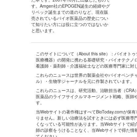
す。Amgen社のEPOGEN誕生の経緯やグ
リベック誕生までの道のりなど、現在販
売されているバイオ医薬品の歴史につい
て知りたい方には役に立つのではないか
と思います。
このサイトについて（About this site）：
医療機器）の開発に携わる基礎研究・バイオテクノ
看護師・薬剤師・介護福祉士などの医療専門家に対
これらのニュースは世界の製薬会社やバイオベンチ
ル）・生物学ジャーナルを元に作製されています。
これらのニュースは、研究活動、治験担当者（CR
医薬品のライフサイクルマネージメント戦略、医師
す。
当Webサイトの著作権はすべてBioToday.c
りません。新しい治療法を試すときには必ず医療専
くなっている可能性があります。当Webサイトで
師の診察をうけることなく、当Webサイトで得た
てください。