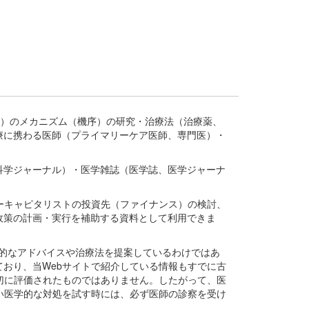
疾患、疾病）のメカニズム（機序）の研究・治療法（治療薬、
療に携わる医師（プライマリーケア医師、専門医）・
。
科学ジャーナル）・医学雑誌（医学誌、医学ジャーナ
ーキャピタリストの投資先（ファイナンス）の検討、
政策の計画・実行を補助する資料として利用できま
医学的なアドバイスや治療法を提案しているわけではあ
おり、当Webサイトで紹介している情報もすでに古
切に評価されたものではありません。したがって、医
い医学的な対処を試す時には、必ず医師の診察を受け