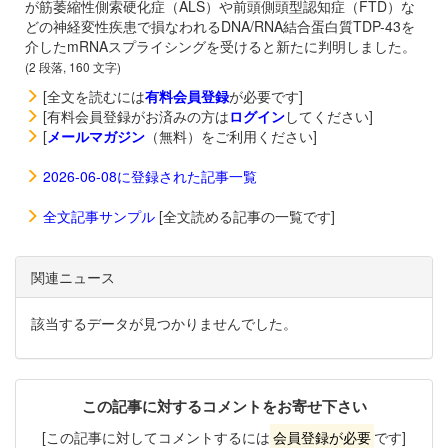
が筋萎縮性側索硬化症（ALS）や前頭側頭型認知症（FTD）な
どの神経変性疾患で損なわれるDNA/RNA結合蛋白質TDP-43を
介したmRNAスプライシングを受けると新たに判明しました。
(2 段落, 160 文字)
[全文を読むには
有料会員登録
が必要です]
[有料会員登録がお済みの方は
ログイン
してください]
[
メールマガジン
（無料）をご利用ください]
2026-06-08に登録された記事一覧
全文記事サンプル
[全文読める記事の一覧です]
関連ニュース
該当するデータが見つかりませんでした。
この記事に対するコメントをお寄せ下さい
[この記事に対してコメントするには
会員登録が必要
です]