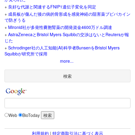
+
良好な代謝と関連するFNIP1遺伝子変化を同定
+
成長板が傷んだ後の病的骨形成を感覚神経の阻害薬ブピバカイン
で防ぎうる
+
Mironid社が多発性嚢胞腎薬の開発資金4600万ドル調達
+
AstraZenecaとBristol Myers Squibbの交渉はないとReutersが報
じた
+
Schrodinger社の人工知能(AI)科学者BunsenをBristol Myers
Squibbが研究所で採用
more...
検索
Web
BioToday
利用規約
|
特定商取引法に基づく表示