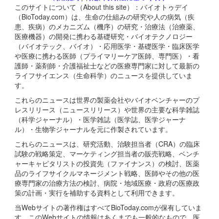
このサイトについて（About this site）：バイオトゥデイ
（BioToday.com）は、生命の仕組みの研究や人の病気（疾
患、疾病）のメカニズム（機序）の研究・治療法（治療薬、
医療機器）の開発に携わる基礎研究・バイオテクノロジー
（バイオテック、バイオ）・応用医学・基礎医学・臨床医学
や医療に携わる医師（プライマリーケア医師、専門医）・看
護師・薬剤師・介護福祉士などの医療専門家に対して最新の
ライフサイエンス（生命科学）のニュースを提供していま
す。
これらのニュースは世界の製薬会社やバイオベンチャーのプ
レスリリース（ニュースリリース）や世界の主要な科学雑誌
（科学ジャーナル）・医学雑誌（医学誌、医学ジャーナ
ル）・生物学ジャーナルを元に作製されています。
これらのニュースは、研究活動、治験担当者（CRA）の臨床
試験の戦略策定、マーケティング担当者の販売戦略、ベンチ
ャーキャピタリストの投資先（ファイナンス）の検討、医薬
品のライフサイクルマネージメント戦略、医師やその他の医
療専門家の治療方法の検討、病院・地域医療・政府の医療政
策の計画・実行を補助する資料として利用できます。
当Webサイトの著作権はすべてBioToday.comが保有していま
す。このWebサイトの情報はあくまでも一般的なもので、医