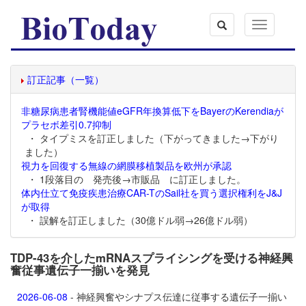
Toggle
navigation
訂正記事（一覧）
非糖尿病患者腎機能値eGFR年換算低下をBayerのKerendiaが
プラセボ差引0.7抑制
・ タイプミスを訂正しました（下がってきました→下がり
ました）
視力を回復する無線の網膜移植製品を欧州が承認
・ 1段落目の 発売後→市販品 に訂正しました。
体内仕立て免疫疾患治療CAR-TのSail社を買う選択権利をJ&J
が取得
・ 誤解を訂正しました（30億ドル弱→26億ドル弱）
TDP-43を介したmRNAスプライシングを受ける神経興
奮従事遺伝子一揃いを発見
2026-06-08
- 神経興奮やシナプス伝達に従事する遺伝子一揃い