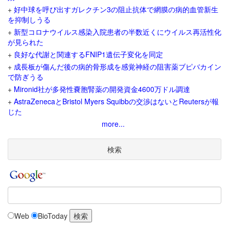
+
好中球を呼び出すガレクチン3の阻止抗体で網膜の病的血管新生
を抑制しうる
+
新型コロナウイルス感染入院患者の半数近くにウイルス再活性化
が見られた
+
良好な代謝と関連するFNIP1遺伝子変化を同定
+
成長板が傷んだ後の病的骨形成を感覚神経の阻害薬ブピバカイン
で防ぎうる
+
Mironid社が多発性嚢胞腎薬の開発資金4600万ドル調達
+
AstraZenecaとBristol Myers Squibbの交渉はないとReutersが報
じた
more...
検索
Web
BioToday