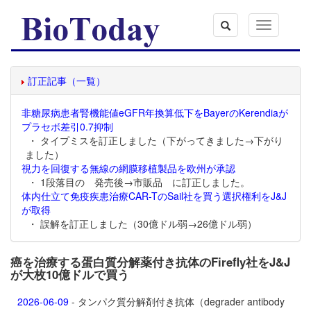
Toggle
navigation
訂正記事（一覧）
非糖尿病患者腎機能値eGFR年換算低下をBayerのKerendiaが
プラセボ差引0.7抑制
・ タイプミスを訂正しました（下がってきました→下がり
ました）
視力を回復する無線の網膜移植製品を欧州が承認
・ 1段落目の 発売後→市販品 に訂正しました。
体内仕立て免疫疾患治療CAR-TのSail社を買う選択権利をJ&J
が取得
・ 誤解を訂正しました（30億ドル弱→26億ドル弱）
癌を治療する蛋白質分解薬付き抗体のFirefly社をJ&J
が大枚10億ドルで買う
2026-06-09
- タンパク質分解剤付き抗体（degrader antibody