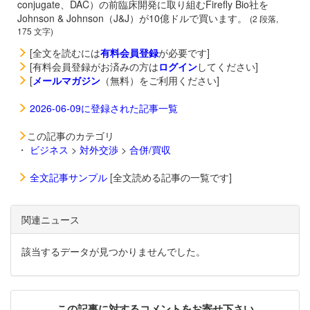
conjugate、DAC）の前臨床開発に取り組むFirefly Bio社を
Johnson & Johnson（J&J）が10億ドルで買います。
(2 段落,
175 文字)
[全文を読むには
有料会員登録
が必要です]
[有料会員登録がお済みの方は
ログイン
してください]
[
メールマガジン
（無料）をご利用ください]
2026-06-09に登録された記事一覧
この記事のカテゴリ
・
ビジネス
>
対外交渉
>
合併/買収
全文記事サンプル
[全文読める記事の一覧です]
関連ニュース
該当するデータが見つかりませんでした。
この記事に対するコメントをお寄せ下さい