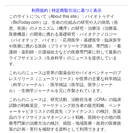
利用規約
|
特定商取引法に基づく表示
このサイトについて（About this site）：バイオトゥデイ
（BioToday.com）は、生命の仕組みの研究や人の病気（疾
患、疾病）のメカニズム（機序）の研究・治療法（治療薬、
医療機器）の開発に携わる基礎研究・バイオテクノロジー
（バイオテック、バイオ）・応用医学・基礎医学・臨床医学
や医療に携わる医師（プライマリーケア医師、専門医）・看
護師・薬剤師・介護福祉士などの医療専門家に対して最新の
ライフサイエンス（生命科学）のニュースを提供していま
す。
これらのニュースは世界の製薬会社やバイオベンチャーのプ
レスリリース（ニュースリリース）や世界の主要な科学雑誌
（科学ジャーナル）・医学雑誌（医学誌、医学ジャーナ
ル）・生物学ジャーナルを元に作製されています。
これらのニュースは、研究活動、治験担当者（CRA）の臨床
試験の戦略策定、マーケティング担当者の販売戦略、ベンチ
ャーキャピタリストの投資先（ファイナンス）の検討、医薬
品のライフサイクルマネージメント戦略、医師やその他の医
療専門家の治療方法の検討、病院・地域医療・政府の医療政
策の計画・実行を補助する資料として利用できます。