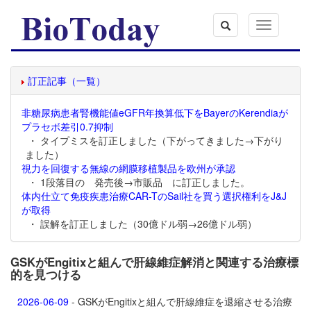
Toggle
navigation
訂正記事（一覧）
非糖尿病患者腎機能値eGFR年換算低下をBayerのKerendiaが
プラセボ差引0.7抑制
・ タイプミスを訂正しました（下がってきました→下がり
ました）
視力を回復する無線の網膜移植製品を欧州が承認
・ 1段落目の 発売後→市販品 に訂正しました。
体内仕立て免疫疾患治療CAR-TのSail社を買う選択権利をJ&J
が取得
・ 誤解を訂正しました（30億ドル弱→26億ドル弱）
GSKがEngitixと組んで肝線維症解消と関連する治療標
的を見つける
2026-06-09
- GSKがEngitixと組んで肝線維症を退縮させる治療