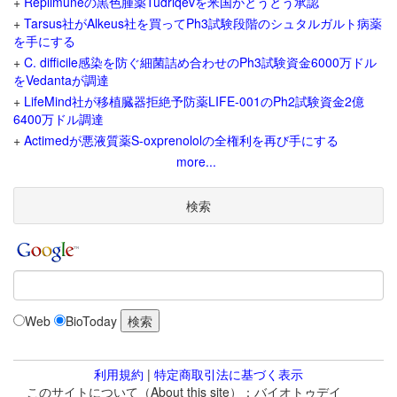
+
Replimuneの黒色腫薬Tudriqevを米国がとうとう承認
+
Tarsus社がAlkeus社を買ってPh3試験段階のシュタルガルト病薬
を手にする
+
C. difficile感染を防ぐ細菌詰め合わせのPh3試験資金6000万ドル
をVedantaが調達
+
LifeMind社が移植臓器拒絶予防薬LIFE-001のPh2試験資金2億
6400万ドル調達
+
Actimedが悪液質薬S-oxprenololの全権利を再び手にする
more...
検索
Web
BioToday
利用規約
|
特定商取引法に基づく表示
このサイトについて（About this site）：バイオトゥデイ