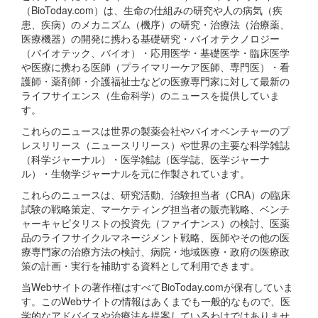
（BioToday.com）は、生命の仕組みの研究や人の病気（疾
患、疾病）のメカニズム（機序）の研究・治療法（治療薬、
医療機器）の開発に携わる基礎研究・バイオテクノロジー
（バイオテック、バイオ）・応用医学・基礎医学・臨床医学
や医療に携わる医師（プライマリーケア医師、専門医）・看
護師・薬剤師・介護福祉士などの医療専門家に対して最新の
ライフサイエンス（生命科学）のニュースを提供していま
す。
これらのニュースは世界の製薬会社やバイオベンチャーのプ
レスリリース（ニュースリリース）や世界の主要な科学雑誌
（科学ジャーナル）・医学雑誌（医学誌、医学ジャーナ
ル）・生物学ジャーナルを元に作製されています。
これらのニュースは、研究活動、治験担当者（CRA）の臨床
試験の戦略策定、マーケティング担当者の販売戦略、ベンチ
ャーキャピタリストの投資先（ファイナンス）の検討、医薬
品のライフサイクルマネージメント戦略、医師やその他の医
療専門家の治療方法の検討、病院・地域医療・政府の医療政
策の計画・実行を補助する資料として利用できます。
当Webサイトの著作権はすべてBioToday.comが保有していま
す。このWebサイトの情報はあくまでも一般的なもので、医
学的なアドバイスや治療法を提案しているわけではありませ