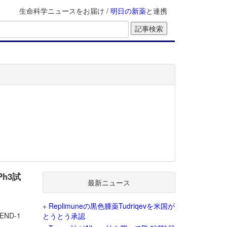
生命科学ニュースをお届け /
明日の新薬
と連携
Ph3試
最新ニュース
+
Replimuneの黒色腫薬Tudriqevを米国が
ND-1
とうとう承認