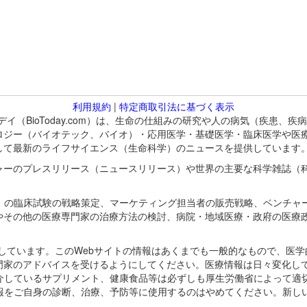
利用規約
|
特定商取引法に基づく表示
バイオトゥデイ（BioToday.com）は、生命の仕組みの研究や人の病気（
ロジー（バイオテック、バイオ）・応用医学・基礎医学・臨床医学や医
して最新のライフサイエンス（生命科学）のニュースを提供しています
ャーのプレスリリース（ニュースリリース）や世界の主要な科学雑誌（
A）の臨床試験の戦略策定、マーケティング担当者の販売戦略、ベンチャ
やその他の医療専門家の治療方法の検討、病院・地域医療・政府の医療
omが保有しています。このWebサイトの情報はあくまでも一般的なもので、
門家のアドバイスを受けるようにしてください。医療情報は日々変化して
紹介しているサプリメント、健康食品等は必ずしも厚生労働省によって適
情報をご自身の診断、治療、予防等に使用するのはやめてください。新し