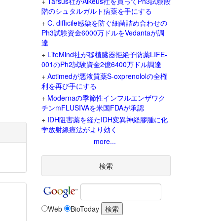
+
Tarsus社がAlkeus社を買ってPh3試験段
階のシュタルガルト病薬を手にする
+
C. difficile感染を防ぐ細菌詰め合わせの
Ph3試験資金6000万ドルをVedantaが調
達
+
LifeMind社が移植臓器拒絶予防薬LIFE-
001のPh2試験資金2億6400万ドル調達
+
Actimedが悪液質薬S-oxprenololの全権
利を再び手にする
+
Modernaの季節性インフルエンザワク
チンmFLUSIVAを米国FDAが承認
+
IDH阻害薬を経たIDH変異神経膠腫に化
学放射線療法がより効く
more...
検索
Web
BioToday