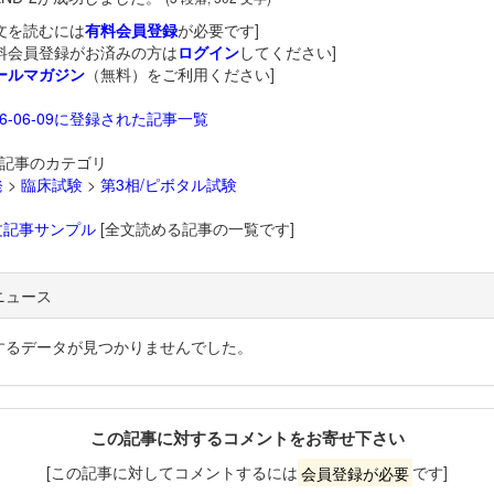
文を読むには
有料会員登録
が必要です]
料会員登録がお済みの方は
ログイン
してください]
ールマガジン
（無料）をご利用ください]
26-06-09に登録された記事一覧
記事のカテゴリ
発
>
臨床試験
>
第3相/ピボタル試験
文記事サンプル
[全文読める記事の一覧です]
ニュース
するデータが見つかりませんでした。
この記事に対するコメントをお寄せ下さい
[この記事に対してコメントするには
会員登録が必要
です]