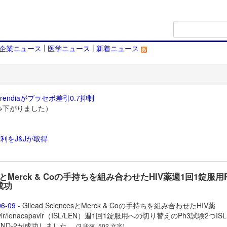
|
|
企業ニュース
医学ニュース
新着ニュース
endiaがプラセボ差引0.7抑制
→下がりました）
利をJ&Jが取得
）
adとMerck & Coの手持ちを組み合わせたHIV薬週1回1錠服用
成功
06-09
- Gilead SciencesとMerck & Coの手持ちを組み合わせたHIV薬
ir/
lenacapavir（
ISL/LEN）週1回1錠服用への切り替えのPh3試験2つISLE
LEND-2が成功しました。
(3 段落, 502 文字)