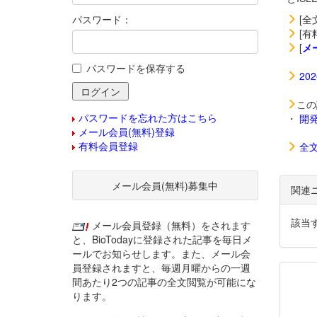
パスワード：
[全
[有
[
メ
パスワードを保存する
20
この
パスワードを忘れた方はこちら
・
開
メール会員(無料)登録
有料会員登録
全
メール会員(無料)募集中
関連
該当
メール会員登録（無料）をされます
と、BioTodayに登録された記事を毎日メ
ールでお知らせします。また、メール会
員登録されますと、毎週月曜からの一週
間あたり2つの記事の全文閲覧が可能にな
ります。