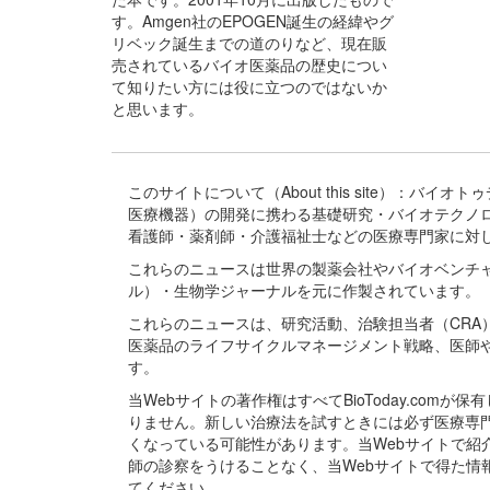
す。Amgen社のEPOGEN誕生の経緯やグ
リベック誕生までの道のりなど、現在販
売されているバイオ医薬品の歴史につい
て知りたい方には役に立つのではないか
と思います。
このサイトについて（About this site）：
医療機器）の開発に携わる基礎研究・バイオテクノ
看護師・薬剤師・介護福祉士などの医療専門家に対
これらのニュースは世界の製薬会社やバイオベンチ
ル）・生物学ジャーナルを元に作製されています。
これらのニュースは、研究活動、治験担当者（CR
医薬品のライフサイクルマネージメント戦略、医師
す。
当Webサイトの著作権はすべてBioToday.c
りません。新しい治療法を試すときには必ず医療専
くなっている可能性があります。当Webサイトで
師の診察をうけることなく、当Webサイトで得た
てください。