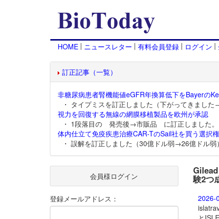
|
|
|
|
HOME
ニュースレター
有料会員登録
ログイン
訂正記事（一覧）
非糖尿病患者腎機能値eGFR年換算低下をBayerのKer
・ タイプミスを訂正しました（下がってきました
視力を回復する無線の網膜移植製品を欧州が承認
・ 1段落目の 発売後→市販品 に訂正しました。
体内仕立て免疫疾患治療CAR-TのSail社を買う選択権
・ 誤解を訂正しました（30億ドル弱→26億ドル弱
Gile
会員様ログイン
験2つ
2026-
登録メールアドレス：
islatrav
とIS