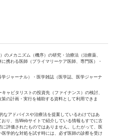
疾患、疾病）のメカニズム（機序）の研究・治療法（治療薬、
療に携わる医師（プライマリーケア医師、専門医）・
。
科学ジャーナル）・医学雑誌（医学誌、医学ジャーナ
ーキャピタリストの投資先（ファイナンス）の検討、
政策の計画・実行を補助する資料として利用できま
医学的なアドバイスや治療法を提案しているわけではあ
おり、当Webサイトで紹介している情報もすでに古
切に評価されたものではありません。したがって、医
い医学的な対処を試す時には、必ず医師の診察を受け