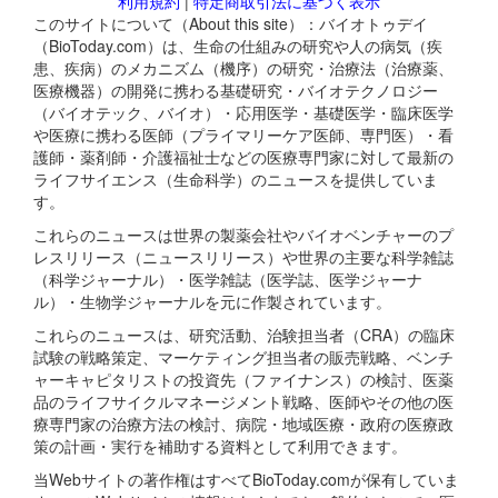
利用規約
|
特定商取引法に基づく表示
このサイトについて（About this site）：バイオトゥデイ
（BioToday.com）は、生命の仕組みの研究や人の病気（疾
患、疾病）のメカニズム（機序）の研究・治療法（治療薬、
医療機器）の開発に携わる基礎研究・バイオテクノロジー
（バイオテック、バイオ）・応用医学・基礎医学・臨床医学
や医療に携わる医師（プライマリーケア医師、専門医）・看
護師・薬剤師・介護福祉士などの医療専門家に対して最新の
ライフサイエンス（生命科学）のニュースを提供していま
す。
これらのニュースは世界の製薬会社やバイオベンチャーのプ
レスリリース（ニュースリリース）や世界の主要な科学雑誌
（科学ジャーナル）・医学雑誌（医学誌、医学ジャーナ
ル）・生物学ジャーナルを元に作製されています。
これらのニュースは、研究活動、治験担当者（CRA）の臨床
試験の戦略策定、マーケティング担当者の販売戦略、ベンチ
ャーキャピタリストの投資先（ファイナンス）の検討、医薬
品のライフサイクルマネージメント戦略、医師やその他の医
療専門家の治療方法の検討、病院・地域医療・政府の医療政
策の計画・実行を補助する資料として利用できます。
当Webサイトの著作権はすべてBioToday.comが保有していま