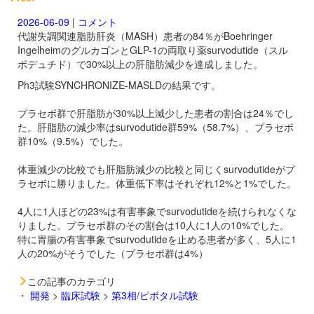
2026-06-09
|
コメント
代謝失調関連脂肪肝炎（MASH）患者の84％がBoehringer
IngelheimのグルカゴンとGLP-1の両取り薬
survodutide（スル
ボデュチド）で30%以上の肝脂肪減少を達成しました。
Ph3試験SYNCHRONIZE-MASLDの結果です。
プラセボ群で肝脂肪が30%以上減少した患者の割合は24％でし
た。肝脂肪の減少率は
survodutide群59%（58.7%）、プラセボ
群10%（9.5%）でした。
体重減少の比較でも肝脂肪減少の比較と同じく
survodutideがプ
ラセボに勝りました。体重低下率はそれぞれ12%と1%でした。
4人に1人ほどの23%は有害事象で
survodutideを続けられなくな
りました。プラセボ群のその割合は10人に1人の10%でした。
特に胃腸の有害事象で
survodutideを止める患者が多く、5人に1
人の20%がそうでした（プラセボ群は4%）
この記事のカテゴリ
・
開発
>
臨床試験
>
第3相/ピボタル試験