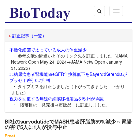
Toggle
navigation
訂正記事（一覧）
不活化細菌で太っている成人の体重減少
・ 参考文献の間違いとそのリンク先を訂正しました（JAMA
Network Open May 24, 2024→JAMA Netw Open January
31, 2025）
非糖尿病患者腎機能値eGFR年換算低下をBayerのKerendiaが
プラセボ差引0.7抑制
・ タイプミスを訂正しました（下がってきました→下がり
ました）
視力を回復する無線の網膜移植製品を欧州が承認
・ 1段落目の 発売後→市販品 に訂正しました。
BI社のsurvodutideでMASH患者肝脂肪59%減少～胃腸
の害で5人に1人が投与中止
Free!