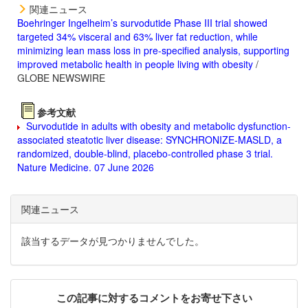
関連ニュース
Boehringer Ingelheim’s survodutide Phase III trial showed
targeted 34% visceral and 63% liver fat reduction, while
minimizing lean mass loss in pre-specified analysis, supporting
improved metabolic health in people living with obesity
/
GLOBE NEWSWIRE
参考文献
Survodutide in adults with obesity and metabolic dysfunction-
associated steatotic liver disease: SYNCHRONIZE-MASLD, a
randomized, double-blind, placebo-controlled phase 3 trial.
Nature Medicine. 07 June 2026
関連ニュース
該当するデータが見つかりませんでした。
この記事に対するコメントをお寄せ下さい