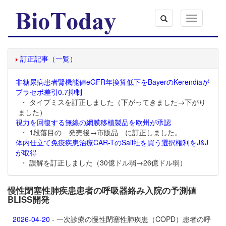
Toggle
navigation
訂正記事（一覧）
非糖尿病患者腎機能値eGFR年換算低下をBayerのKerendiaが
プラセボ差引0.7抑制
・ タイプミスを訂正しました（下がってきました→下がり
ました）
視力を回復する無線の網膜移植製品を欧州が承認
・ 1段落目の 発売後→市販品 に訂正しました。
体内仕立て免疫疾患治療CAR-TのSail社を買う選択権利をJ&J
が取得
・ 誤解を訂正しました（30億ドル弱→26億ドル弱）
慢性閉塞性肺疾患患者の呼吸器絡み入院の予測値
BLISS開発
2026-04-20
- 一次診療の慢性閉塞性肺疾患（COPD）患者の呼