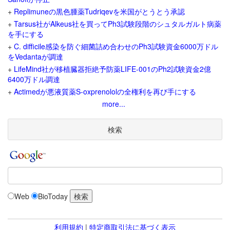
+
Replimuneの黒色腫薬Tudriqevを米国がとうとう承認
+
Tarsus社がAlkeus社を買ってPh3試験段階のシュタルガルト病薬
を手にする
+
C. difficile感染を防ぐ細菌詰め合わせのPh3試験資金6000万ドル
をVedantaが調達
+
LifeMind社が移植臓器拒絶予防薬LIFE-001のPh2試験資金2億
6400万ドル調達
+
Actimedが悪液質薬S-oxprenololの全権利を再び手にする
more...
検索
Web
BioToday
利用規約
|
特定商取引法に基づく表示