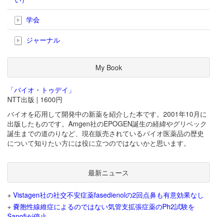
学会
ジャーナル
My Book
「バイオ・トゥデイ」
NTT出版 | 1600円
バイオを応用して開発中の新薬を紹介した本です。2001年10月に
出版したものです。Amgen社のEPOGEN誕生の経緯やグリベック
誕生までの道のりなど、現在販売されているバイオ医薬品の歴史
について知りたい方には役に立つのではないかと思います。
最新ニュース
+
Vistagen社の社交不安症薬fasedienolの2回点鼻も有意効果なし
+
嚢胞性線維症によるのではない気管支拡張症薬のPh2試験を
Sanofiが停止