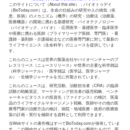
このサイトについて（About this site）：バイオトゥデイ
（BioToday.com）は、生命の仕組みの研究や人の病気（疾
患、疾病）のメカニズム（機序）の研究・治療法（治療薬、
医療機器）の開発に携わる基礎研究・バイオテクノロジー
（バイオテック、バイオ）・応用医学・基礎医学・臨床医学
や医療に携わる医師（プライマリーケア医師、専門医）・看
護師・薬剤師・介護福祉士などの医療専門家に対して最新の
ライフサイエンス（生命科学）のニュースを提供していま
す。
これらのニュースは世界の製薬会社やバイオベンチャーのプ
レスリリース（ニュースリリース）や世界の主要な科学雑誌
（科学ジャーナル）・医学雑誌（医学誌、医学ジャーナ
ル）・生物学ジャーナルを元に作製されています。
これらのニュースは、研究活動、治験担当者（CRA）の臨床
試験の戦略策定、マーケティング担当者の販売戦略、ベンチ
ャーキャピタリストの投資先（ファイナンス）の検討、医薬
品のライフサイクルマネージメント戦略、医師やその他の医
療専門家の治療方法の検討、病院・地域医療・政府の医療政
策の計画・実行を補助する資料として利用できます。
当Webサイトの著作権はすべてBioToday.comが保有していま
す。このWebサイトの情報はあくまでも一般的なもので、医