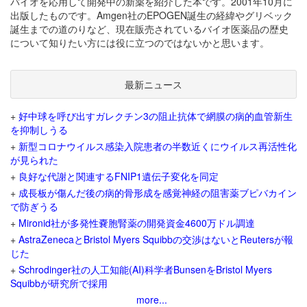
バイオを応用して開発中の新薬を紹介した本です。2001年10月に
出版したものです。Amgen社のEPOGEN誕生の経緯やグリベック
誕生までの道のりなど、現在販売されているバイオ医薬品の歴史
について知りたい方には役に立つのではないかと思います。
最新ニュース
+
好中球を呼び出すガレクチン3の阻止抗体で網膜の病的血管新生
を抑制しうる
+
新型コロナウイルス感染入院患者の半数近くにウイルス再活性化
が見られた
+
良好な代謝と関連するFNIP1遺伝子変化を同定
+
成長板が傷んだ後の病的骨形成を感覚神経の阻害薬ブピバカイン
で防ぎうる
+
Mironid社が多発性嚢胞腎薬の開発資金4600万ドル調達
+
AstraZenecaとBristol Myers Squibbの交渉はないとReutersが報
じた
+
Schrodinger社の人工知能(AI)科学者BunsenをBristol Myers
Squibbが研究所で採用
more...