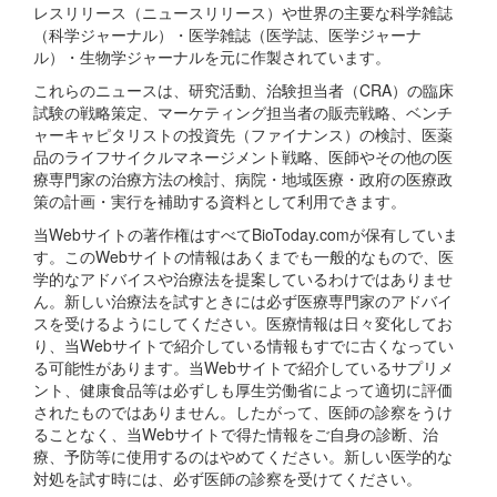
レスリリース（ニュースリリース）や世界の主要な科学雑誌
（科学ジャーナル）・医学雑誌（医学誌、医学ジャーナ
ル）・生物学ジャーナルを元に作製されています。
これらのニュースは、研究活動、治験担当者（CRA）の臨床
試験の戦略策定、マーケティング担当者の販売戦略、ベンチ
ャーキャピタリストの投資先（ファイナンス）の検討、医薬
品のライフサイクルマネージメント戦略、医師やその他の医
療専門家の治療方法の検討、病院・地域医療・政府の医療政
策の計画・実行を補助する資料として利用できます。
当Webサイトの著作権はすべてBioToday.comが保有していま
す。このWebサイトの情報はあくまでも一般的なもので、医
学的なアドバイスや治療法を提案しているわけではありませ
ん。新しい治療法を試すときには必ず医療専門家のアドバイ
スを受けるようにしてください。医療情報は日々変化してお
り、当Webサイトで紹介している情報もすでに古くなってい
る可能性があります。当Webサイトで紹介しているサプリメ
ント、健康食品等は必ずしも厚生労働省によって適切に評価
されたものではありません。したがって、医師の診察をうけ
ることなく、当Webサイトで得た情報をご自身の診断、治
療、予防等に使用するのはやめてください。新しい医学的な
対処を試す時には、必ず医師の診察を受けてください。