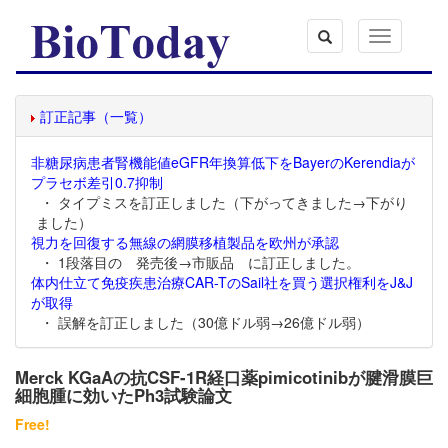
Toggle
navigation
訂正記事（一覧）
非糖尿病患者腎機能値eGFR年換算低下をBayerのKerendiaが
プラセボ差引0.7抑制
・ タイプミスを訂正しました（下がってきました→下がり
ました）
視力を回復する無線の網膜移植製品を欧州が承認
・ 1段落目の 発売後→市販品 に訂正しました。
体内仕立て免疫疾患治療CAR-TのSail社を買う選択権利をJ&J
が取得
・ 誤解を訂正しました（30億ドル弱→26億ドル弱）
Merck KGaAの抗CSF-1R経口薬pimicotinibが腱滑膜巨
細胞腫に効いたPh3試験論文
Free!