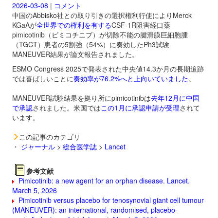
2026-03-08
|
コメント
中国のAbbisko社との取り引きの選択権利行使によりMerck
KGaAが
全世界での権利を有する
CSF-1R阻害経口薬
pimicotinib（ピミコチニブ）が切除不能の腱滑膜巨細胞腫
（TGCT）患者の5割強（54%）に奏効したPh3試験
MANEUVER結果が論文報告されました。
ESMO Congress 2025で発表された中央値14.3か月の長期追跡
では喜ばしいことに
奏効率が76.2%へと上向いていました
。
MANEUVER試験結果を拠り所に
pimicotinibは
去年12月に中国
で承認
されました。米国では
この1月に承認申請が受理
されて
います。
この記事のカテゴリ
・
ジャーナル
>
総合医学誌
>
Lancet
参考文献
Pimicotinib: a new agent for an orphan disease. Lancet.
March 5, 2026
Pimicotinib versus placebo for tenosynovial giant cell tumour
(MANEUVER): an international, randomised, placebo-