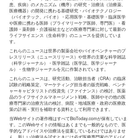
患、疾病）のメカニズム（機序）の研究・治療法（治療薬、
医療機器）の開発に携わる基礎研究・バイオテクノロジー
（バイオテック、バイオ）・応用医学・基礎医学・臨床医学
や医療に携わる医師（プライマリーケア医師、専門医）・看
護師・薬剤師・介護福祉士などの医療専門家に対して最新の
ライフサイエンス（生命科学）のニュースを提供していま
す。
これらのニュースは世界の製薬会社やバイオベンチャーのプ
レスリリース（ニュースリリース）や世界の主要な科学雑誌
（科学ジャーナル）・医学雑誌（医学誌、医学ジャーナ
ル）・生物学ジャーナルを元に作製されています。
これらのニュースは、研究活動、治験担当者（CRA）の臨床
試験の戦略策定、マーケティング担当者の販売戦略、ベンチ
ャーキャピタリストの投資先（ファイナンス）の検討、医薬
品のライフサイクルマネージメント戦略、医師やその他の医
療専門家の治療方法の検討、病院・地域医療・政府の医療政
策の計画・実行を補助する資料として利用できます。
当Webサイトの著作権はすべてBioToday.comが保有していま
す。このWebサイトの情報はあくまでも一般的なもので、医
学的なアドバイスや治療法を提案しているわけではありませ
ん。新しい治療法を試すときには必ず医療専門家のアドバイ