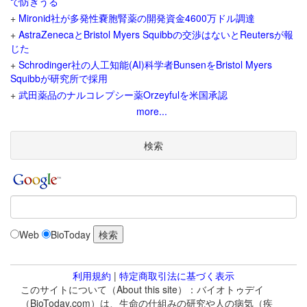
で防ぎうる
+
Mironid社が多発性嚢胞腎薬の開発資金4600万ドル調達
+
AstraZenecaとBristol Myers Squibbの交渉はないとReutersが報
じた
+
Schrodinger社の人工知能(AI)科学者BunsenをBristol Myers
Squibbが研究所で採用
+
武田薬品のナルコレプシー薬Orzeyfulを米国承認
more...
検索
Web
BioToday
利用規約
|
特定商取引法に基づく表示
このサイトについて（About this site）：バイオトゥデイ
（BioToday.com）は、生命の仕組みの研究や人の病気（疾