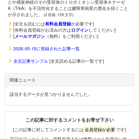
とや感覚神経のその受容体のトロポミオシン受容体キナーゼ
A（TrkA）を不活性化することは腱障害病変の悪化を招くこと
が示されました。
(2 段落, 129 文字)
[全文を読むには
有料会員登録
が必要です]
[有料会員登録がお済みの方は
ログイン
してください]
[
メールマガジン
（無料）をご利用ください]
2026-05-15に登録された記事一覧
全文記事サンプル
[全文読める記事の一覧です]
関連ニュース
該当するデータが見つかりませんでした。
この記事に対するコメントをお寄せ下さい
[この記事に対してコメントするには
会員登録が必要
です]
下記のフォームより、有料会員または無料メール会員のいず