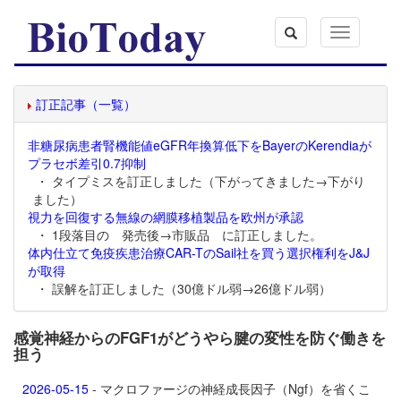
Toggle
navigation
訂正記事（一覧）
非糖尿病患者腎機能値eGFR年換算低下をBayerのKerendiaが
プラセボ差引0.7抑制
・ タイプミスを訂正しました（下がってきました→下がり
ました）
視力を回復する無線の網膜移植製品を欧州が承認
・ 1段落目の 発売後→市販品 に訂正しました。
体内仕立て免疫疾患治療CAR-TのSail社を買う選択権利をJ&J
が取得
・ 誤解を訂正しました（30億ドル弱→26億ドル弱）
感覚神経からのFGF1がどうやら腱の変性を防ぐ働きを
担う
2026-05-15
- マクロファージの神経成長因子（Ngf）を省くこ