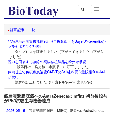
Toggle
navigation
訂正記事（一覧）
非糖尿病患者腎機能値eGFR年換算低下をBayerのKerendiaが
プラセボ差引0.7抑制
・ タイプミスを訂正しました（下がってきました→下がり
ました）
視力を回復する無線の網膜移植製品を欧州が承認
・ 1段落目の 発売後→市販品 に訂正しました。
体内仕立て免疫疾患治療CAR-TのSail社を買う選択権利をJ&J
が取得
・ 誤解を訂正しました（30億ドル弱→26億ドル弱）
筋層浸潤膀胱癌へのAstraZenecaのImfinzi術前後投与
がPh3試験生存改善達成
2026-05-15
- 筋層浸潤膀胱癌（MIBC）患者へのAstraZeneca