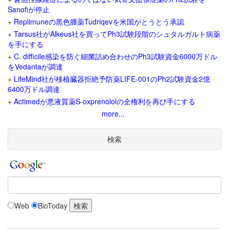
Sanofiが停止
+
Replimuneの黒色腫薬Tudriqevを米国がとうとう承認
+
Tarsus社がAlkeus社を買ってPh3試験段階のシュタルガルト病薬
を手にする
+
C. difficile感染を防ぐ細菌詰め合わせのPh3試験資金6000万ドル
をVedantaが調達
+
LifeMind社が移植臓器拒絶予防薬LIFE-001のPh2試験資金2億
6400万ドル調達
+
Actimedが悪液質薬S-oxprenololの全権利を再び手にする
more...
検索
Web
BioToday