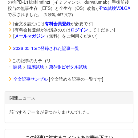
の抗PD-L1抗体
Imfinzi（イミフィンジ、durvalumab）手術前後
投与の無事生存（EFS）と全生存（OS）改善が
Ph3試験VOLGA
で示されました。
(3 段落, 467 文字)
[全文を読むには
有料会員登録
が必要です]
[有料会員登録がお済みの方は
ログイン
してください]
[
メールマガジン
（無料）をご利用ください]
2026-05-15に登録された記事一覧
この記事のカテゴリ
・
開発
>
臨床試験
>
第3相/ピボタル試験
全文記事サンプル
[全文読める記事の一覧です]
関連ニュース
該当するデータが見つかりませんでした。
この記事に対するコメントをお寄せ下さい