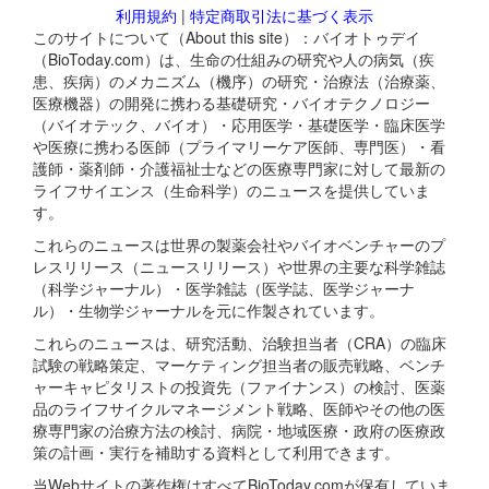
利用規約
|
特定商取引法に基づく表示
このサイトについて（About this site）：バイオトゥデイ
（BioToday.com）は、生命の仕組みの研究や人の病気（疾
患、疾病）のメカニズム（機序）の研究・治療法（治療薬、
医療機器）の開発に携わる基礎研究・バイオテクノロジー
（バイオテック、バイオ）・応用医学・基礎医学・臨床医学
や医療に携わる医師（プライマリーケア医師、専門医）・看
護師・薬剤師・介護福祉士などの医療専門家に対して最新の
ライフサイエンス（生命科学）のニュースを提供していま
す。
これらのニュースは世界の製薬会社やバイオベンチャーのプ
レスリリース（ニュースリリース）や世界の主要な科学雑誌
（科学ジャーナル）・医学雑誌（医学誌、医学ジャーナ
ル）・生物学ジャーナルを元に作製されています。
これらのニュースは、研究活動、治験担当者（CRA）の臨床
試験の戦略策定、マーケティング担当者の販売戦略、ベンチ
ャーキャピタリストの投資先（ファイナンス）の検討、医薬
品のライフサイクルマネージメント戦略、医師やその他の医
療専門家の治療方法の検討、病院・地域医療・政府の医療政
策の計画・実行を補助する資料として利用できます。
当Webサイトの著作権はすべてBioToday.comが保有していま