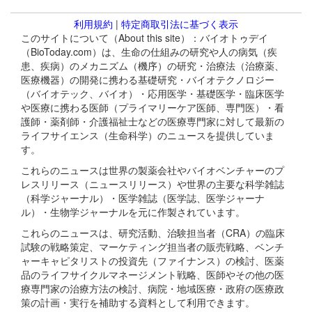
利用規約
|
特定商取引法に基づく表示
このサイトについて（About this site）：バイオトゥデイ
（BioToday.com）は、生命の仕組みの研究や人の病気（疾
患、疾病）のメカニズム（機序）の研究・治療法（治療薬、
医療機器）の開発に携わる基礎研究・バイオテクノロジー
（バイオテック、バイオ）・応用医学・基礎医学・臨床医学
や医療に携わる医師（プライマリーケア医師、専門医）・看
護師・薬剤師・介護福祉士などの医療専門家に対して最新の
ライフサイエンス（生命科学）のニュースを提供していま
す。
これらのニュースは世界の製薬会社やバイオベンチャーのプ
レスリリース（ニュースリリース）や世界の主要な科学雑誌
（科学ジャーナル）・医学雑誌（医学誌、医学ジャーナ
ル）・生物学ジャーナルを元に作製されています。
これらのニュースは、研究活動、治験担当者（CRA）の臨床
試験の戦略策定、マーケティング担当者の販売戦略、ベンチ
ャーキャピタリストの投資先（ファイナンス）の検討、医薬
品のライフサイクルマネージメント戦略、医師やその他の医
療専門家の治療方法の検討、病院・地域医療・政府の医療政
策の計画・実行を補助する資料として利用できます。