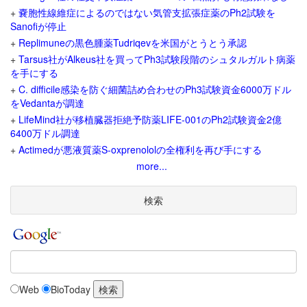
+
嚢胞性線維症によるのではない気管支拡張症薬のPh2試験を
Sanofiが停止
+
Replimuneの黒色腫薬Tudriqevを米国がとうとう承認
+
Tarsus社がAlkeus社を買ってPh3試験段階のシュタルガルト病薬
を手にする
+
C. difficile感染を防ぐ細菌詰め合わせのPh3試験資金6000万ドル
をVedantaが調達
+
LifeMind社が移植臓器拒絶予防薬LIFE-001のPh2試験資金2億
6400万ドル調達
+
Actimedが悪液質薬S-oxprenololの全権利を再び手にする
more...
検索
Web
BioToday