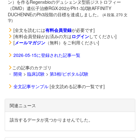
ン）を作るRegenxbioのデュシェンヌ型筋ジストロフィー
（DMD）遺伝子治療
RGX-202がPh1-3試験AFFINITY
DUCHENNEのPh3段階の目標を達成しました。
(4 段落, 270 文
字)
[全文を読むには
有料会員登録
が必要です]
[有料会員登録がお済みの方は
ログイン
してください]
[
メールマガジン
（無料）をご利用ください]
2026-05-15に登録された記事一覧
この記事のカテゴリ
・
開発
>
臨床試験
>
第3相/ピボタル試験
全文記事サンプル
[全文読める記事の一覧です]
関連ニュース
該当するデータが見つかりませんでした。