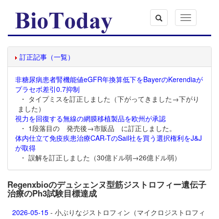
Toggle
navigation
訂正記事（一覧）
非糖尿病患者腎機能値eGFR年換算低下をBayerのKerendiaが
プラセボ差引0.7抑制
・ タイプミスを訂正しました（下がってきました→下がり
ました）
視力を回復する無線の網膜移植製品を欧州が承認
・ 1段落目の 発売後→市販品 に訂正しました。
体内仕立て免疫疾患治療CAR-TのSail社を買う選択権利をJ&J
が取得
・ 誤解を訂正しました（30億ドル弱→26億ドル弱）
Regenxbioのデュシェンヌ型筋ジストロフィー遺伝子
治療のPh3試験目標達成
2026-05-15
- 小ぶりなジストロフィン（マイクロジストロフィ