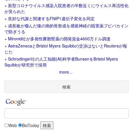
+
新型コロナウイルス感染入院患者の半数近くにウイルス再活性化
が見られた
+
良好な代謝と関連するFNIP1遺伝子変化を同定
+
成長板が傷んだ後の病的骨形成を感覚神経の阻害薬ブピバカイン
で防ぎうる
+
Mironid社が多発性嚢胞腎薬の開発資金4600万ドル調達
+
AstraZenecaとBristol Myers Squibbの交渉はないとReutersが報
じた
+
Schrodinger社の人工知能(AI)科学者BunsenをBristol Myers
Squibbが研究所で採用
more...
検索
Web
BioToday