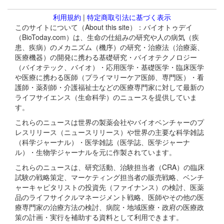
利用規約
|
特定商取引法に基づく表示
このサイトについて（About this site）：バイオトゥデイ
（BioToday.com）は、生命の仕組みの研究や人の病気（疾
患、疾病）のメカニズム（機序）の研究・治療法（治療薬、
医療機器）の開発に携わる基礎研究・バイオテクノロジー
（バイオテック、バイオ）・応用医学・基礎医学・臨床医学
や医療に携わる医師（プライマリーケア医師、専門医）・看
護師・薬剤師・介護福祉士などの医療専門家に対して最新の
ライフサイエンス（生命科学）のニュースを提供していま
す。
これらのニュースは世界の製薬会社やバイオベンチャーのプ
レスリリース（ニュースリリース）や世界の主要な科学雑誌
（科学ジャーナル）・医学雑誌（医学誌、医学ジャーナ
ル）・生物学ジャーナルを元に作製されています。
これらのニュースは、研究活動、治験担当者（CRA）の臨床
試験の戦略策定、マーケティング担当者の販売戦略、ベンチ
ャーキャピタリストの投資先（ファイナンス）の検討、医薬
品のライフサイクルマネージメント戦略、医師やその他の医
療専門家の治療方法の検討、病院・地域医療・政府の医療政
策の計画・実行を補助する資料として利用できます。