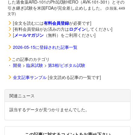
した過食薬
ARD-101のPh3試験HERO（AVK-101-301）とその
引き継ぎ試験を米国FDAが完全差し止めしました。
(3 段落, 449
文字)
[全文を読むには
有料会員登録
が必要です]
[有料会員登録がお済みの方は
ログイン
してください]
[
メールマガジン
（無料）をご利用ください]
2026-05-15に登録された記事一覧
この記事のカテゴリ
・
開発
>
臨床試験
>
第3相/ピボタル試験
全文記事サンプル
[全文読める記事の一覧です]
関連ニュース
該当するデータが見つかりませんでした。
この記事に対するコメントをお寄せ下さい