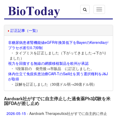
Toggle
navigation
訂正記事（一覧）
非糖尿病患者腎機能値eGFR年換算低下をBayerのKerendiaが
プラセボ差引0.7抑制
・ タイプミスを訂正しました（下がってきました→下がり
ました）
視力を回復する無線の網膜移植製品を欧州が承認
・ 1段落目の 発売後→市販品 に訂正しました。
体内仕立て免疫疾患治療CAR-TのSail社を買う選択権利をJ&J
が取得
・ 誤解を訂正しました（30億ドル弱→26億ドル弱）
Aardvark社がすでに自主停止した過食薬Ph3試験を米
国FDAが差し止め
2026-05-15
- Aardvark Therapeutics社がすでに自主的に停止