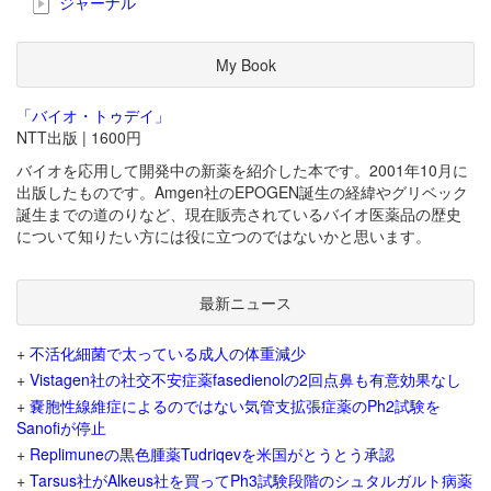
ジャーナル
My Book
「バイオ・トゥデイ」
NTT出版 | 1600円
バイオを応用して開発中の新薬を紹介した本です。2001年10月に
出版したものです。Amgen社のEPOGEN誕生の経緯やグリベック
誕生までの道のりなど、現在販売されているバイオ医薬品の歴史
について知りたい方には役に立つのではないかと思います。
最新ニュース
+
不活化細菌で太っている成人の体重減少
+
Vistagen社の社交不安症薬fasedienolの2回点鼻も有意効果なし
+
嚢胞性線維症によるのではない気管支拡張症薬のPh2試験を
Sanofiが停止
+
Replimuneの黒色腫薬Tudriqevを米国がとうとう承認
+
Tarsus社がAlkeus社を買ってPh3試験段階のシュタルガルト病薬