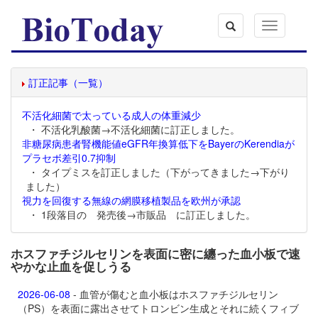
Toggle
navigation
訂正記事（一覧）
不活化細菌で太っている成人の体重減少
・ 不活化乳酸菌→不活化細菌に訂正しました。
非糖尿病患者腎機能値eGFR年換算低下をBayerのKerendiaが
プラセボ差引0.7抑制
・ タイプミスを訂正しました（下がってきました→下がり
ました）
視力を回復する無線の網膜移植製品を欧州が承認
・ 1段落目の 発売後→市販品 に訂正しました。
ホスファチジルセリンを表面に密に纏った血小板で速
やかな止血を促しうる
2026-06-08
- 血管が傷むと血小板はホスファチジルセリン
（PS）を表面に露出させてトロンビン生成とそれに続くフィブ