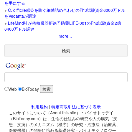
を手にする
+
C. difficile感染を防ぐ細菌詰め合わせのPh3試験資金6000万ドル
をVedantaが調達
+
LifeMind社が移植臓器拒絶予防薬LIFE-001のPh2試験資金2億
6400万ドル調達
more...
検索
Web
BioToday
利用規約
|
特定商取引法に基づく表示
このサイトについて（About this site）：バイオトゥデイ
（BioToday.com）は、生命の仕組みの研究や人の病気（疾
患、疾病）のメカニズム（機序）の研究・治療法（治療薬、
医療機器）の開発に携わる基礎研究・バイオテクノロジー