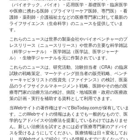
（バイオテック、バイオ）・応用医学・基礎医学・臨床医学
や医療に携わる医師（プライマリーケア医師、専門医）・看
護師・薬剤師・介護福祉士などの医療専門家に対して最新の
ライフサイエンス（生命科学）のニュースを提供していま
す。
これらのニュースは世界の製薬会社やバイオベンチャーのプ
レスリリース（ニュースリリース）や世界の主要な科学雑誌
（科学ジャーナル）・医学雑誌（医学誌、医学ジャーナ
ル）・生物学ジャーナルを元に作製されています。
これらのニュースは、研究活動、治験担当者（CRA）の臨床
試験の戦略策定、マーケティング担当者の販売戦略、ベンチ
ャーキャピタリストの投資先（ファイナンス）の検討、医薬
品のライフサイクルマネージメント戦略、医師やその他の医
療専門家の治療方法の検討、病院・地域医療・政府の医療政
策の計画・実行を補助する資料として利用できます。
当Webサイトの著作権はすべてBioToday.comが保有していま
す。このWebサイトの情報はあくまでも一般的なもので、医
学的なアドバイスや治療法を提案しているわけではありませ
ん。新しい治療法を試すときには必ず医療専門家のアドバイ
スを受けるようにしてください。医療情報は日々変化してお
り、当Webサイトで紹介している情報もすでに古くなってい