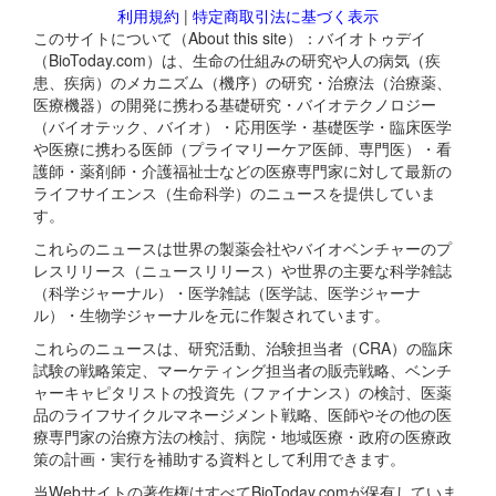
利用規約
|
特定商取引法に基づく表示
このサイトについて（About this site）：バイオトゥデイ
（BioToday.com）は、生命の仕組みの研究や人の病気（疾
患、疾病）のメカニズム（機序）の研究・治療法（治療薬、
医療機器）の開発に携わる基礎研究・バイオテクノロジー
（バイオテック、バイオ）・応用医学・基礎医学・臨床医学
や医療に携わる医師（プライマリーケア医師、専門医）・看
護師・薬剤師・介護福祉士などの医療専門家に対して最新の
ライフサイエンス（生命科学）のニュースを提供していま
す。
これらのニュースは世界の製薬会社やバイオベンチャーのプ
レスリリース（ニュースリリース）や世界の主要な科学雑誌
（科学ジャーナル）・医学雑誌（医学誌、医学ジャーナ
ル）・生物学ジャーナルを元に作製されています。
これらのニュースは、研究活動、治験担当者（CRA）の臨床
試験の戦略策定、マーケティング担当者の販売戦略、ベンチ
ャーキャピタリストの投資先（ファイナンス）の検討、医薬
品のライフサイクルマネージメント戦略、医師やその他の医
療専門家の治療方法の検討、病院・地域医療・政府の医療政
策の計画・実行を補助する資料として利用できます。
当Webサイトの著作権はすべてBioToday.comが保有していま