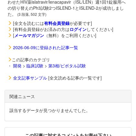
わせたHIV薬
islatravir/
lenacapavir（
ISL/LEN）週1回1錠服用へ
の切り替えのPh3試験2つISLEND-1とISLEND-2が成功しまし
た。
(3 段落, 502 文字)
[全文を読むには
有料会員登録
が必要です]
[有料会員登録がお済みの方は
ログイン
してください]
[
メールマガジン
（無料）をご利用ください]
2026-06-09に登録された記事一覧
この記事のカテゴリ
・
開発
>
臨床試験
>
第3相/ピボタル試験
全文記事サンプル
[全文読める記事の一覧です]
関連ニュース
該当するデータが見つかりませんでした。
この記事に対するコメントをお寄せ下さい