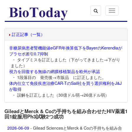
Toggle
navigation
訂正記事（一覧）
非糖尿病患者腎機能値eGFR年換算低下をBayerのKerendiaが
プラセボ差引0.7抑制
・ タイプミスを訂正しました（下がってきました→下がり
ました）
視力を回復する無線の網膜移植製品を欧州が承認
・ 1段落目の 発売後→市販品 に訂正しました。
体内仕立て免疫疾患治療CAR-TのSail社を買う選択権利をJ&J
が取得
・ 誤解を訂正しました（30億ドル弱→26億ドル弱）
GileadとMerck & Coの手持ちを組み合わせたHIV薬週1
回1錠服用Ph3試験2つ成功
2026-06-09
- Gilead SciencesとMerck & Coの手持ちを組み合