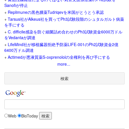
Sanofiが停止
+
Replimuneの黒色腫薬Tudriqevを米国がとうとう承認
+
Tarsus社がAlkeus社を買ってPh3試験段階のシュタルガルト病薬
を手にする
+
C. difficile感染を防ぐ細菌詰め合わせのPh3試験資金6000万ドル
をVedantaが調達
+
LifeMind社が移植臓器拒絶予防薬LIFE-001のPh2試験資金2億
6400万ドル調達
+
Actimedが悪液質薬S-oxprenololの全権利を再び手にする
more...
検索
Web
BioToday