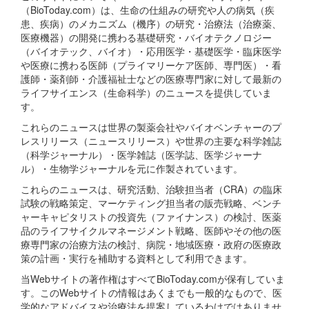
（BioToday.com）は、生命の仕組みの研究や人の病気（疾
患、疾病）のメカニズム（機序）の研究・治療法（治療薬、
医療機器）の開発に携わる基礎研究・バイオテクノロジー
（バイオテック、バイオ）・応用医学・基礎医学・臨床医学
や医療に携わる医師（プライマリーケア医師、専門医）・看
護師・薬剤師・介護福祉士などの医療専門家に対して最新の
ライフサイエンス（生命科学）のニュースを提供していま
す。
これらのニュースは世界の製薬会社やバイオベンチャーのプ
レスリリース（ニュースリリース）や世界の主要な科学雑誌
（科学ジャーナル）・医学雑誌（医学誌、医学ジャーナ
ル）・生物学ジャーナルを元に作製されています。
これらのニュースは、研究活動、治験担当者（CRA）の臨床
試験の戦略策定、マーケティング担当者の販売戦略、ベンチ
ャーキャピタリストの投資先（ファイナンス）の検討、医薬
品のライフサイクルマネージメント戦略、医師やその他の医
療専門家の治療方法の検討、病院・地域医療・政府の医療政
策の計画・実行を補助する資料として利用できます。
当Webサイトの著作権はすべてBioToday.comが保有していま
す。このWebサイトの情報はあくまでも一般的なもので、医
学的なアドバイスや治療法を提案しているわけではありませ