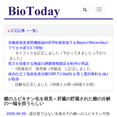
Toggle
navigation
訂正記事（一覧）
非糖尿病患者腎機能値eGFR年換算低下をBayerのKerendiaが
プラセボ差引0.7抑制
・ タイプミスを訂正しました（下がってきました→下がり
ました）
視力を回復する無線の網膜移植製品を欧州が承認
・ 1段落目の 発売後→市販品 に訂正しました。
体内仕立て免疫疾患治療CAR-TのSail社を買う選択権利をJ&J
が取得
・ 誤解を訂正しました（30億ドル弱→26億ドル弱）
糖のユビキチン化を発見～肝臓の貯蔵された糖の分解
の一端を担うらしい
2026-06-09
- 蛋白質ではない生体分子の糖へのユビキチン付加