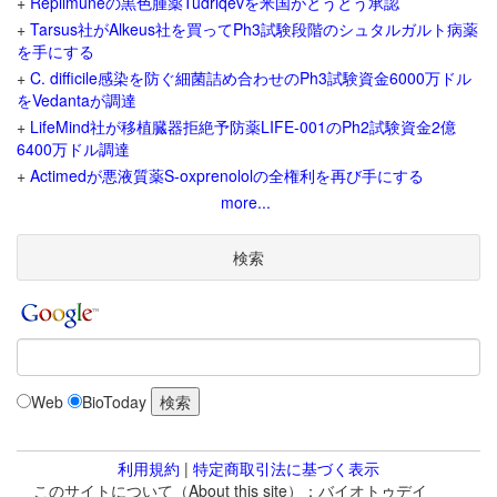
+
Replimuneの黒色腫薬Tudriqevを米国がとうとう承認
+
Tarsus社がAlkeus社を買ってPh3試験段階のシュタルガルト病薬
を手にする
+
C. difficile感染を防ぐ細菌詰め合わせのPh3試験資金6000万ドル
をVedantaが調達
+
LifeMind社が移植臓器拒絶予防薬LIFE-001のPh2試験資金2億
6400万ドル調達
+
Actimedが悪液質薬S-oxprenololの全権利を再び手にする
more...
検索
Web
BioToday
利用規約
|
特定商取引法に基づく表示
このサイトについて（About this site）：バイオトゥデイ